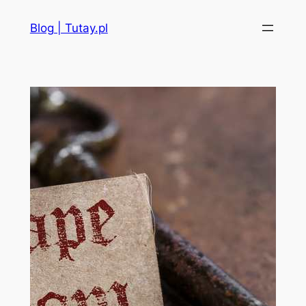
Przejdź
Blog | Tutay.pl
do
treści