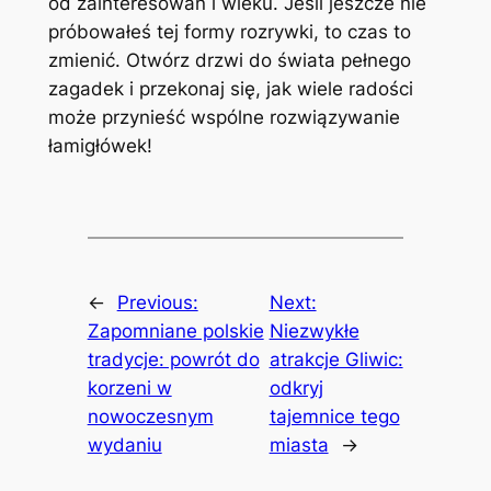
od zainteresowań i wieku. Jeśli jeszcze nie
próbowałeś tej formy rozrywki, to czas to
zmienić. Otwórz drzwi do świata pełnego
zagadek i przekonaj się, jak wiele radości
może przynieść wspólne rozwiązywanie
łamigłówek!
←
Previous:
Next:
Zapomniane polskie
Niezwykłe
tradycje: powrót do
atrakcje Gliwic:
korzeni w
odkryj
nowoczesnym
tajemnice tego
wydaniu
miasta
→