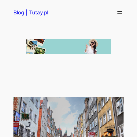
Przejdź
Blog | Tutay.pl
do
treści