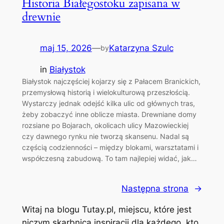
Historia Białegostoku zapisana w
drewnie
maj 15, 2026
—
Katarzyna Szulc
by
in
Białystok
Białystok najczęściej kojarzy się z Pałacem Branickich,
przemysłową historią i wielokulturową przeszłością.
Wystarczy jednak odejść kilka ulic od głównych tras,
żeby zobaczyć inne oblicze miasta. Drewniane domy
rozsiane po Bojarach, okolicach ulicy Mazowieckiej
czy dawnego rynku nie tworzą skansenu. Nadal są
częścią codzienności – między blokami, warsztatami i
współczesną zabudową. To tam najlepiej widać, jak…
Następna strona
→
Witaj na blogu Tutay.pl, miejscu, które jest
niczym skarbnica inspiracji dla każdego, kto