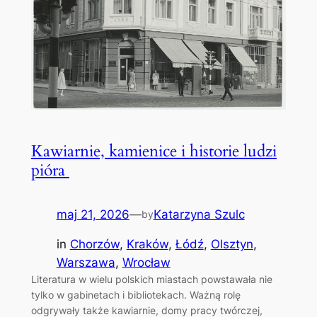
Kawiarnie, kamienice i historie ludzi
pióra
maj 21, 2026
—
Katarzyna Szulc
by
in
Chorzów
, 
Kraków
, 
Łódź
, 
Olsztyn
, 
Warszawa
, 
Wrocław
Literatura w wielu polskich miastach powstawała nie
tylko w gabinetach i bibliotekach. Ważną rolę
odgrywały także kawiarnie, domy pracy twórczej,