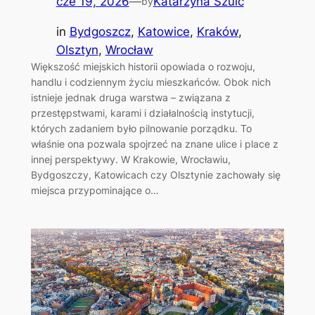
cze 19, 2026
—
Katarzyna Szulc
by
in
Bydgoszcz
, 
Katowice
, 
Kraków
, 
Olsztyn
, 
Wrocław
Większość miejskich historii opowiada o rozwoju,
handlu i codziennym życiu mieszkańców. Obok nich
istnieje jednak druga warstwa – związana z
przestępstwami, karami i działalnością instytucji,
których zadaniem było pilnowanie porządku. To
właśnie ona pozwala spojrzeć na znane ulice i place z
innej perspektywy. W Krakowie, Wrocławiu,
Bydgoszczy, Katowicach czy Olsztynie zachowały się
miejsca przypominające o…