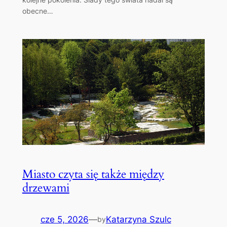
obecne…
Miasto czyta się także między
drzewami
cze 5, 2026
—
Katarzyna Szulc
by