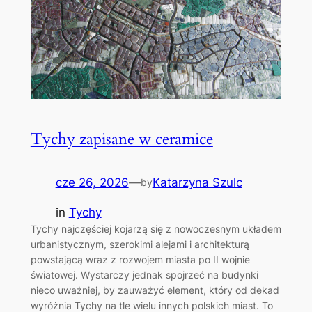
Tychy zapisane w ceramice
cze 26, 2026
—
Katarzyna Szulc
by
in
Tychy
Tychy najczęściej kojarzą się z nowoczesnym układem
urbanistycznym, szerokimi alejami i architekturą
powstającą wraz z rozwojem miasta po II wojnie
światowej. Wystarczy jednak spojrzeć na budynki
nieco uważniej, by zauważyć element, który od dekad
wyróżnia Tychy na tle wielu innych polskich miast. To