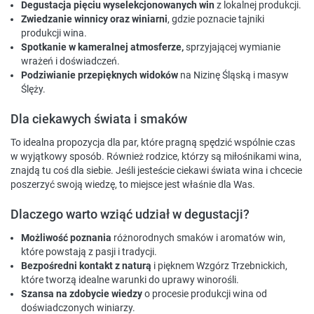
Degustacja pięciu wyselekcjonowanych win
z lokalnej produkcji.
Zwiedzanie winnicy oraz winiarni
, gdzie poznacie tajniki
produkcji wina.
Spotkanie w kameralnej atmosferze,
sprzyjającej wymianie
wrażeń i doświadczeń.
Podziwianie przepięknych widoków
na Nizinę Śląską i masyw
Ślęży.
Dla ciekawych świata i smaków
To idealna propozycja dla par, które pragną spędzić wspólnie czas
w wyjątkowy sposób. Również rodzice, którzy są miłośnikami wina,
znajdą tu coś dla siebie. Jeśli jesteście ciekawi świata wina i chcecie
poszerzyć swoją wiedzę, to miejsce jest właśnie dla Was.
Dlaczego warto wziąć udział w degustacji?
Możliwość poznania
różnorodnych smaków i aromatów win,
które powstają z pasji i tradycji.
Bezpośredni kontakt z naturą
i pięknem Wzgórz Trzebnickich,
które tworzą idealne warunki do uprawy winorośli.
Szansa na zdobycie wiedzy
o procesie produkcji wina od
doświadczonych winiarzy.