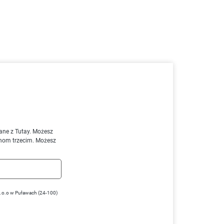
ane z Tutay. Możesz
nom trzecim. Możesz
z.o.o w Puławach (24-100)