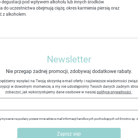
o degustacji pod wpływem alkoholu lub innych środków
 do uczestnictwa obejmują ciążę, okres karmienia piersią oraz
ć z alkoholem.
Newsletter
Nie przegap żadnej promocji, zdobywaj dodatkowe rabaty.
będziemy wysyłać na Twoją skrzynkę e-mail oferty i najświeższe wiadomości związ
krypcji w dowolnym momencie, a my nie udostępnimy Twoich danych żadnym stro
zobaczyć, jak wykorzystujemy dane osobowe w naszej
polityce prywatności
.
ymywanie na podany przeze mnie adres e-mail informacji handlowych pochodzących od Emotivo sp. 
Zapisz się