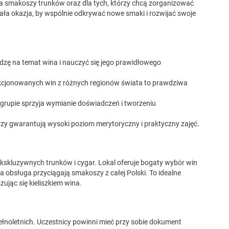
la smakoszy trunków oraz dla tych, którzy chcą zorganizować
ała okazja, by wspólnie odkrywać nowe smaki i rozwijać swoje
edzę na temat wina i nauczyć się jego prawidłowego
ekcjonowanych win z różnych regionów świata to prawdziwa
grupie sprzyja wymianie doświadczeń i tworzeniu
zy gwarantują wysoki poziom merytoryczny i praktyczny zajęć.
ekskluzywnych trunków i cygar. Lokal oferuje bogaty wybór win
a obsługa przyciągają smakoszy z całej Polski. To idealne
ując się kieliszkiem wina.
ełnoletnich. Uczestnicy powinni mieć przy sobie dokument