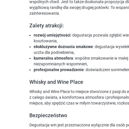
wspólnych chwil. Jest to także doskonała propozycja d
wyjątkową randkę dla swojej drugiej połówki. To wspani
zainteresowania.
Zalety atrakcji:
rozwój umiejętności
: degustacja pozwala zgłębić wi
kosztowania,
ekskluzywne doznania smakowe
: degustacja wysel
uczta dla podniebienia,
kameralna atmosfera
: wspólne smakowanie w małej 
niezapomnianych wspomnień,
profesjonalne prowadzenie
: doświadczeni sommelier
Whisky and Wine Place
Whisky and Wine Place to miejsce stworzone z pasji do 
z całego świata, a komfortowa atmosfera i profesjonaln
miejsce, aby spędzić czas w miłym towarzystwie, rozkosz
Bezpieczeństwo
Degustacja win jest przeznaczona wyłącznie dla osób p