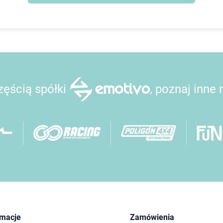
ęścią spółki
, poznaj inne
rmacje
Zamówienia