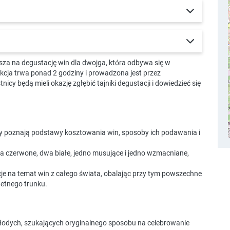
a na degustację win dla dwojga, która odbywa się w
cja trwa ponad 2 godziny i prowadzona jest przez
y będą mieli okazję zgłębić tajniki degustacji i dowiedzieć się
cy poznają podstawy kosztowania win, sposoby ich podawania i
na czerwone, dwa białe, jedno musujące i jedno wzmacniane,
cje na temat win z całego świata, obalając przy tym powszechne
hetnego trunku.
 młodych, szukających oryginalnego sposobu na celebrowanie