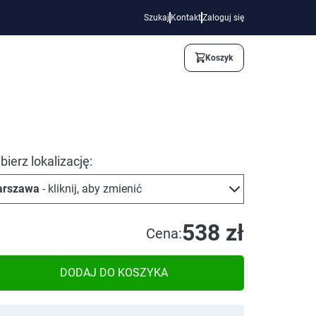
Szukaj
Kontakt
Zaloguj się
Koszyk
ierz lokalizację:
rszawa
- kliknij, aby zmienić
538 zł
Cena:
DODAJ DO KOSZYKA