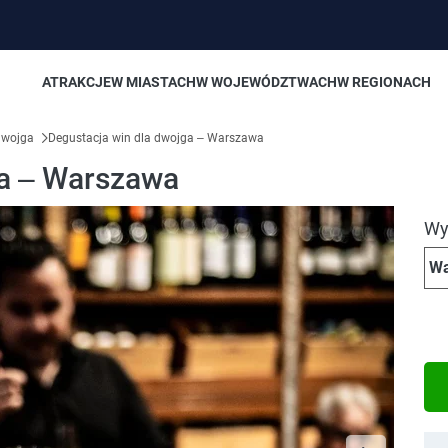
ATRAKCJE
W MIASTACH
W WOJEWÓDZTWACH
W REGIONACH
 dwojga
Degustacja win dla dwojga – Warszawa
ga – Warszawa
Wyb
Wa