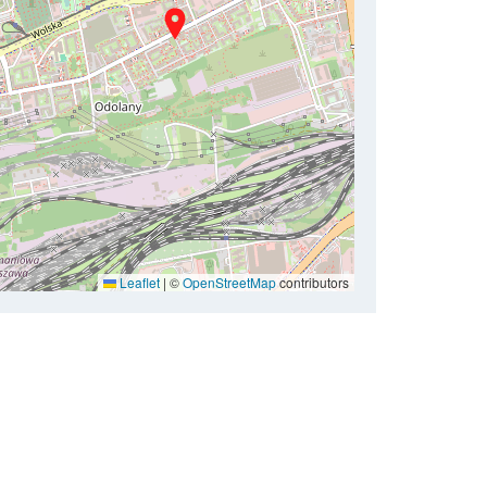
Leaflet
|
©
OpenStreetMap
contributors