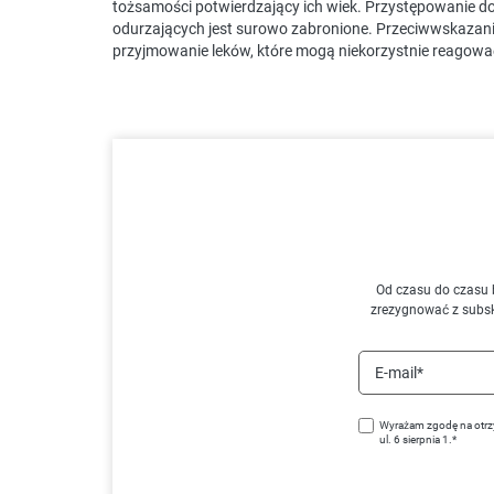
tożsamości potwierdzający ich wiek. Przystępowanie d
odurzających jest surowo zabronione. Przeciwwskazania
przyjmowanie leków, które mogą niekorzystnie reagowa
Od czasu do czasu 
zrezygnować z subs
E-mail*
Wyrażam zgodę na otrz
ul. 6 sierpnia 1.*