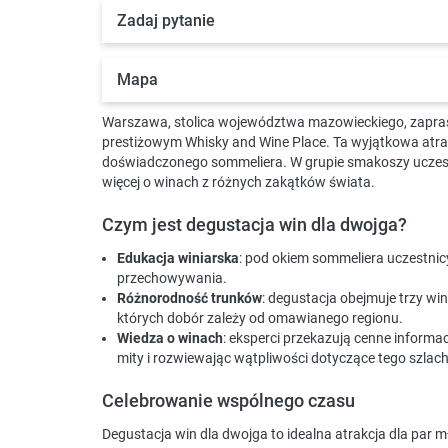
Zadaj pytanie
Mapa
Warszawa, stolica województwa mazowieckiego, zaprasz
prestiżowym Whisky and Wine Place. Ta wyjątkowa atrak
doświadczonego sommeliera. W grupie smakoszy uczestnic
więcej o winach z różnych zakątków świata.
Czym jest degustacja win dla dwojga?
Edukacja winiarska
: pod okiem sommeliera uczestni
przechowywania.
Różnorodność trunków
: degustacja obejmuje trzy wi
których dobór zależy od omawianego regionu.
Wiedza o winach
: eksperci przekazują cenne informa
mity i rozwiewając wątpliwości dotyczące tego szlac
Celebrowanie wspólnego czasu
Degustacja win dla dwojga to idealna atrakcja dla par