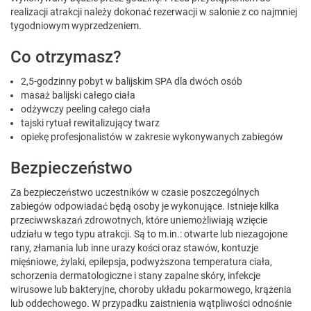
realizacji atrakcji należy dokonać rezerwacji w salonie z co najmniej
tygodniowym wyprzedzeniem.
Co otrzymasz?
2,5-godzinny pobyt w balijskim SPA dla dwóch osób
masaż balijski całego ciała
odżywczy peeling całego ciała
tajski rytuał rewitalizujący twarz
opiekę profesjonalistów w zakresie wykonywanych zabiegów
Bezpieczeństwo
Za bezpieczeństwo uczestników w czasie poszczególnych
zabiegów odpowiadać będą osoby je wykonujące. Istnieje kilka
przeciwwskazań zdrowotnych, które uniemożliwiają wzięcie
udziału w tego typu atrakcji. Są to m.in.: otwarte lub niezagojone
rany, złamania lub inne urazy kości oraz stawów, kontuzje
mięśniowe, żylaki, epilepsja, podwyższona temperatura ciała,
schorzenia dermatologiczne i stany zapalne skóry, infekcje
wirusowe lub bakteryjne, choroby układu pokarmowego, krążenia
lub oddechowego. W przypadku zaistnienia wątpliwości odnośnie