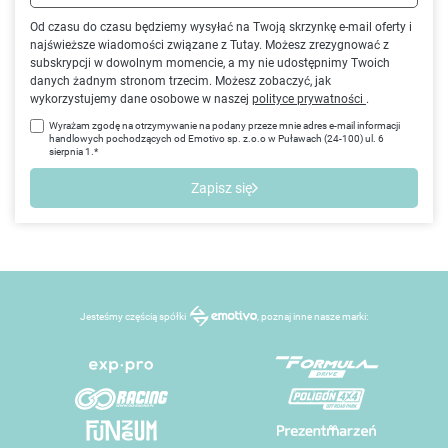
Od czasu do czasu będziemy wysyłać na Twoją skrzynkę e-mail oferty i
najświeższe wiadomości związane z Tutay. Możesz zrezygnować z
subskrypcji w dowolnym momencie, a my nie udostępnimy Twoich
danych żadnym stronom trzecim. Możesz zobaczyć, jak
wykorzystujemy dane osobowe w naszej
polityce prywatności
.
Wyrażam zgodę na otrzymywanie na podany przeze mnie adres e-mail informacji
handlowych pochodzących od Emotivo sp. z.o.o w Puławach (24-100) ul. 6
sierpnia 1.*
Zapisz się
Jesteśmy częścią spółki
, poznaj inne nasze marki: