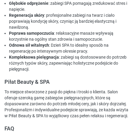
Głębokie odprężenie
: zabiegi SPA pomagają zredukować stres i
napięcie.
Regeneracja skóry
: profesjonalne zabiegi na twarz i ciało
poprawiają kondycję skóry, czyniąc ją bardziej elastyczną i
nawilżoną.
Poprawa samopoczucia
: relaksacyjne masaże wpływają
korzystnie na ogólny stan zdrowia i samopoczucie.
Odnowa sił witalnych
: Dzień SPA to idealny sposób na
regenerację po intensywnym okresie pracy.
Kompleksowa pielęgnacja
: zabiegi są dostosowane do potrzeb
różnych typów skóry, zapewniając holistyczne podejście do
pielęgnacji.
Piłat Beauty & SPA
To miejsce stworzone z pasji do piękna i troski o klienta. Salon
oferuje szeroką gamę zabiegów pielęgnacyjnych, które są
dopasowane zarówno do potrzeb młodej cery, jak i skóry dojrzałej.
Profesjonalizm i indywidualne podejście sprawiają, że każda wizyta
w Piłat Beauty & SPA to wyjątkowy czas pełen relaksu i regeneracji.
FAQ