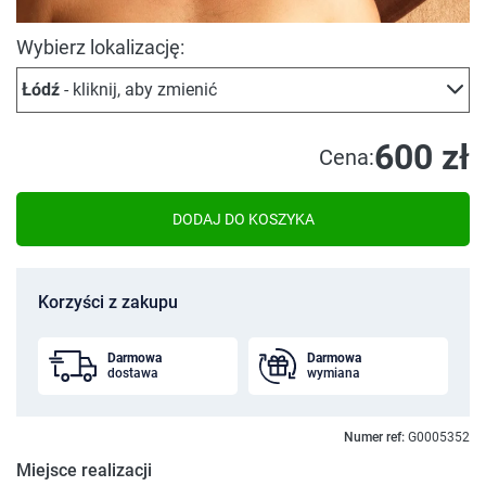
Wybierz lokalizację:
Łódź
- kliknij, aby zmienić
600 zł
Cena:
DODAJ DO KOSZYKA
Korzyści z zakupu
Darmowa
Darmowa
dostawa
wymiana
Numer ref:
G0005352
Miejsce realizacji