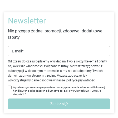
Newsletter
Nie przegap żadnej promocji, zdobywaj dodatkowe
rabaty.
E-mail*
Od czasu do czasu będziemy wysyłać na Twoją skrzynkę e-mail oferty i
najświeższe wiadomości związane z Tutay. Możesz zrezygnować z
subskrypcji w dowolnym momencie, a my nie udostępnimy Twoich
danych żadnym stronom trzecim. Możesz zobaczyć, jak
wykorzystujemy dane osobowe w naszej
polityce prywatności
.
Wyrażam zgodę na otrzymywanie na podany przeze mnie adres e-mail informacji
handlowych pochodzących od Emotivo sp. z.o.o w Puławach (24-100) ul. 6
sierpnia 1.*
Zapisz się