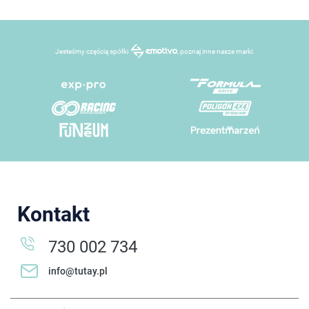
Jesteśmy częścią spółki
, poznaj inne nasze marki:
Kontakt
730 002 734
info@tutay.pl