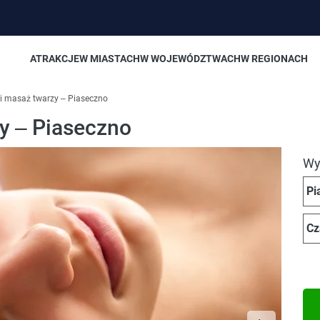
ATRAKCJE
W MIASTACH
W WOJEWÓDZTWACH
W REGIONACH
i masaż twarzy – Piaseczno
y – Piaseczno
Wyb
Pi
Cz