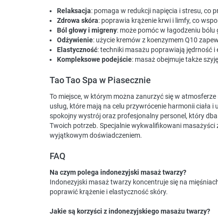
Relaksacja
: pomaga w redukcji napięcia i stresu, co 
Zdrowa skóra
: poprawia krążenie krwi i limfy, co ws
Ból głowy i migreny
: może pomóc w łagodzeniu bólu g
Odżywienie
: użycie kremów z koenzymem Q10 zapewni
Elastyczność
: techniki masażu poprawiają jędrność i
Kompleksowe podejście
: masaż obejmuje także szyję
Tao Tao Spa w Piasecznie
To miejsce, w którym można zanurzyć się w atmosferze 
usług, które mają na celu przywrócenie harmonii ciała i 
spokojny wystrój oraz profesjonalny personel, który db
Twoich potrzeb. Specjalnie wykwalifikowani masażyści 
wyjątkowym doświadczeniem.
FAQ
Na czym polega indonezyjski masaż twarzy?
Indonezyjski masaż twarzy koncentruje się na mięśniach 
poprawić krążenie i elastyczność skóry.
Jakie są korzyści z indonezyjskiego masażu twarzy?