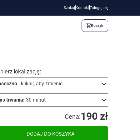
Szukaj
Kontakt
Zaloguj się
Koszyk
ierz lokalizację:
aseczno
- kliknij, aby zmienić
as trwania:
30 minut
190 zł
Cena:
DODAJ DO KOSZYKA