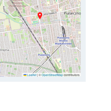
Leaflet
|
©
OpenStreetMap
contributors