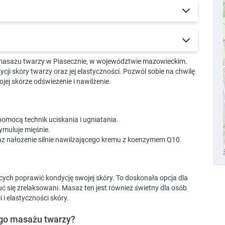
o masażu twarzy w Piasecznie, w województwie mazowieckim.
ji skóry twarzy oraz jej elastyczności. Pozwól sobie na chwilę
wojej skórze odświeżenie i nawilżenie.
pomocą technik uciskania i ugniatania.
tymuluje mięśnie.
raz nałożenie silnie nawilżającego kremu z koenzymem Q10.
cych poprawić kondycję swojej skóry. To doskonała opcja dla
uć się zrelaksowani. Masaż ten jest również świetny dla osób
i elastyczności skóry.
ego masażu twarzy?