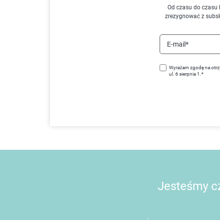
Od czasu do czasu 
zrezygnować z subs
E-mail*
Wyrażam zgodę na otrz
ul. 6 sierpnia 1.*
Jesteśmy cz