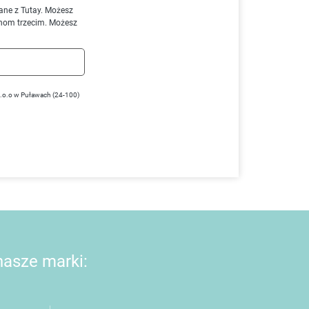
ane z Tutay. Możesz
nom trzecim. Możesz
z.o.o w Puławach (24-100)
 nasze marki: