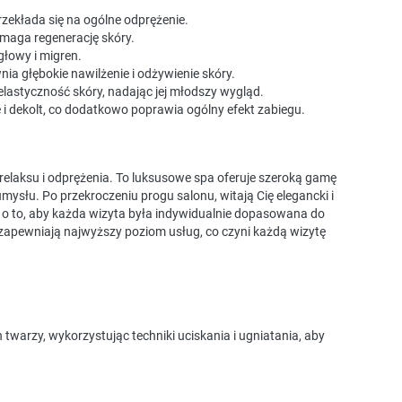
przekłada się na ogólne odprężenie.
pomaga regenerację skóry.
łowy i migren.
a głębokie nawilżenie i odżywienie skóry.
 elastyczność skóry, nadając jej młodszy wygląd.
 i dekolt, co dodatkowo poprawia ogólny efekt zabiegu.
relaksu i odprężenia. To luksusowe spa oferuje szeroką gamę
umysłu. Po przekroczeniu progu salonu, witają Cię elegancki i
a o to, aby każda wizyta była indywidualnie dopasowana do
zapewniają najwyższy poziom usług, co czyni każdą wizytę
twarzy, wykorzystując techniki uciskania i ugniatania, aby