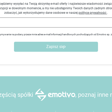
będziemy wysyłać na Twoją skrzynkę e-mail oferty i najświeższe wiadomości związ
krypcji w dowolnym momencie, a my nie udostępnimy Twoich danych żadnym stro
zobaczyć, jak wykorzystujemy dane osobowe w naszej
polityce prywatności
.
ymywanie na podany przeze mnie adres e-mail informacji handlowych pochodzących od Emotivo sp. 
Zapisz się
ęścią spółki
, poznaj inne