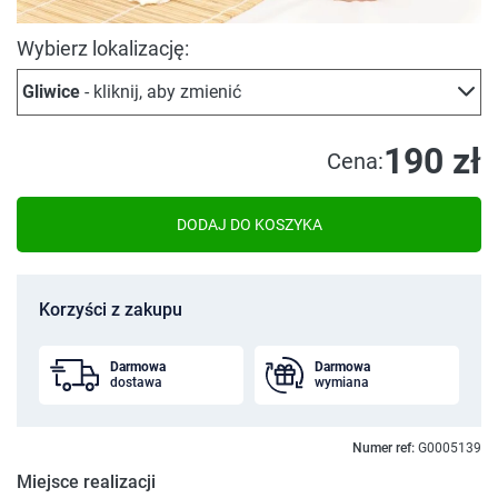
Wybierz lokalizację:
Gliwice
- kliknij, aby zmienić
190 zł
Cena:
DODAJ DO KOSZYKA
Korzyści z zakupu
Darmowa
Darmowa
dostawa
wymiana
Numer ref:
G0005139
Miejsce realizacji