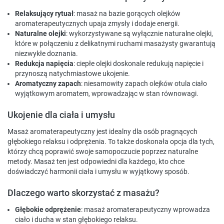
Relaksujący rytuał
: masaż na bazie gorących olejków
aromaterapeutycznych upaja zmysły i dodaje energii.
Naturalne olejki
: wykorzystywane są wyłącznie naturalne olejki,
które w połączeniu z delikatnymi ruchami masażysty gwarantują
niezwykłe doznania.
Redukcja napięcia
: ciepłe olejki doskonale redukują napięcie i
przynoszą natychmiastowe ukojenie.
Aromatyczny zapach
: niesamowity zapach olejków otula ciało
wyjątkowym aromatem, wprowadzając w stan równowagi.
Ukojenie dla ciała i umysłu
Masaż aromaterapeutyczny jest idealny dla osób pragnących
głębokiego relaksu i odprężenia. To także doskonała opcja dla tych,
którzy chcą poprawić swoje samopoczucie poprzez naturalne
metody. Masaż ten jest odpowiedni dla każdego, kto chce
doświadczyć harmonii ciała i umysłu w wyjątkowy sposób.
Dlaczego warto skorzystać z masażu?
Głębokie odprężenie
: masaż aromaterapeutyczny wprowadza
ciało i ducha w stan głębokiego relaksu.