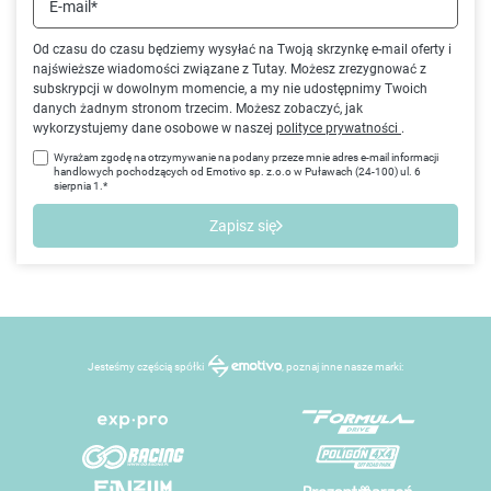
E-mail*
Od czasu do czasu będziemy wysyłać na Twoją skrzynkę e-mail oferty i
najświeższe wiadomości związane z Tutay. Możesz zrezygnować z
subskrypcji w dowolnym momencie, a my nie udostępnimy Twoich
danych żadnym stronom trzecim. Możesz zobaczyć, jak
wykorzystujemy dane osobowe w naszej
polityce prywatności
.
Wyrażam zgodę na otrzymywanie na podany przeze mnie adres e-mail informacji
handlowych pochodzących od Emotivo sp. z.o.o w Puławach (24-100) ul. 6
sierpnia 1.*
Zapisz się
Jesteśmy częścią spółki
, poznaj inne nasze marki: