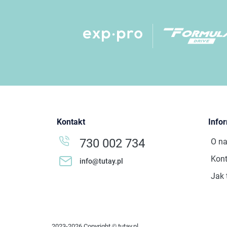
Kontakt
Info
730 002 734
O n
Kont
info@tutay.pl
Jak 
2023-2026 Copyright © tutay.pl