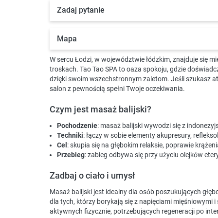
Zadaj pytanie
Mapa
W sercu Łodzi, w województwie łódzkim, znajduje się mi
troskach. Tao Tao SPA to oaza spokoju, gdzie doświadc
dzięki swoim wszechstronnym zaletom. Jeśli szukasz atrak
salon z pewnością spełni Twoje oczekiwania.
Czym jest masaż balijski?
Pochodzenie
: masaż balijski wywodzi się z indonezyjs
Techniki
: łączy w sobie elementy akupresury, refleks
Cel
: skupia się na głębokim relaksie, poprawie krążen
Przebieg
: zabieg odbywa się przy użyciu olejków eter
Zadbaj o ciało i umysł
Masaż balijski jest idealny dla osób poszukujących głęb
dla tych, którzy borykają się z napięciami mięśniowymi 
aktywnych fizycznie, potrzebujących regeneracji po int