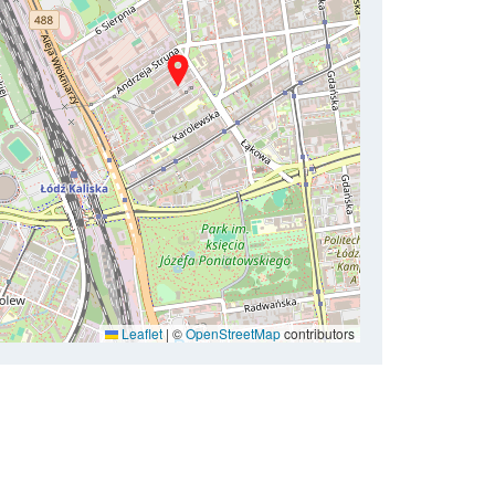
Leaflet
|
©
OpenStreetMap
contributors