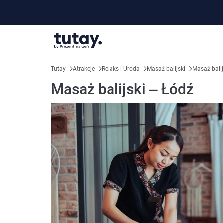
Tutay
Atrakcje
Relaks i Uroda
Masaż balijski
Masaż balij
Masaż balijski – Łódź