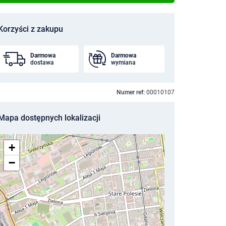
Korzyści z zakupu
Darmowa
Darmowa
dostawa
wymiana
Numer ref:
00010107
Mapa dostępnych lokalizacji
+
−