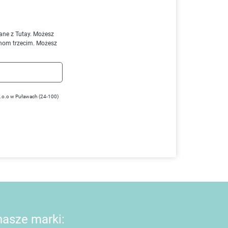
ane z Tutay. Możesz
nom trzecim. Możesz
z.o.o w Puławach (24-100)
 nasze marki: