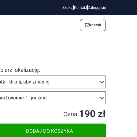
Szukaj
Kontakt
Zaloguj się
Koszyk
ierz lokalizację:
dź
- kliknij, aby zmienić
as trwania:
1 godzina
190 zł
Cena:
DODAJ DO KOSZYKA