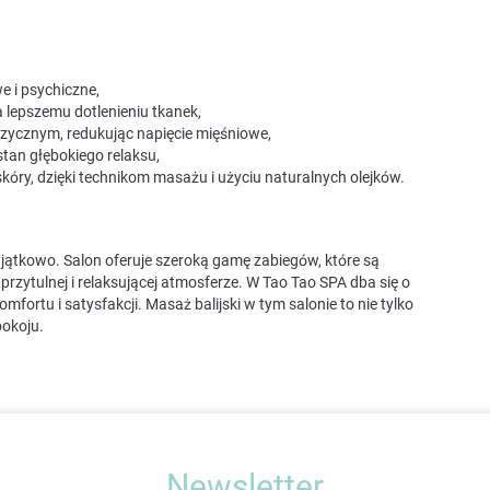
e i psychiczne,
a lepszemu dotlenieniu tkanek,
fizycznym, redukując napięcie mięśniowe,
tan głębokiego relaksu,
skóry, dzięki technikom masażu i użyciu naturalnych olejków.
yjątkowo. Salon oferuje szeroką gamę zabiegów, które są
zytulnej i relaksującej atmosferze. W Tao Tao SPA dba się o
fortu i satysfakcji. Masaż balijski w tym salonie to nie tylko
pokoju.
Newsletter