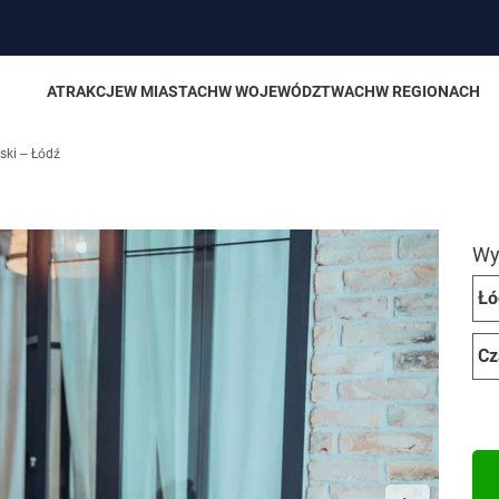
ATRAKCJE
W MIASTACH
W WOJEWÓDZTWACH
W REGIONACH
ski – Łódź
Wyb
Łó
Cz