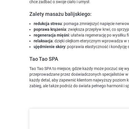
chce zadbać o swoje ciało i umysł.
Zalety masażu balijskiego:
redukcja stresu
: pomaga zmniejszyć napięcie nerwow
poprawa krążenia
: zwiększa przepływ krwi, co sprzyj
regeneracja mięśni
: ułatwia regenerację po wysiłku 
relaksacja
: dzięki olejkom eterycznym wprowadza w s
ujędrnienie skóry
: poprawia elastyczność i kondycję 
Tao Tao SPA
Tao Tao SPA to miejsce, gdzie każdy może poczuć się w
przeprowadzane przez doświadczonych specjalistów w pr
każdy detal, aby zapewnić klientom najwyższy poziom kom
zabieg, ale także podróż do świata pełnego harmonii i s