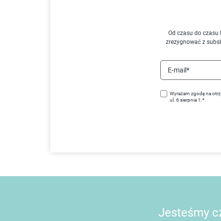
Od czasu do czasu 
zrezygnować z subs
E-mail*
Wyrażam zgodę na otrz
ul. 6 sierpnia 1.*
Jesteśmy cz