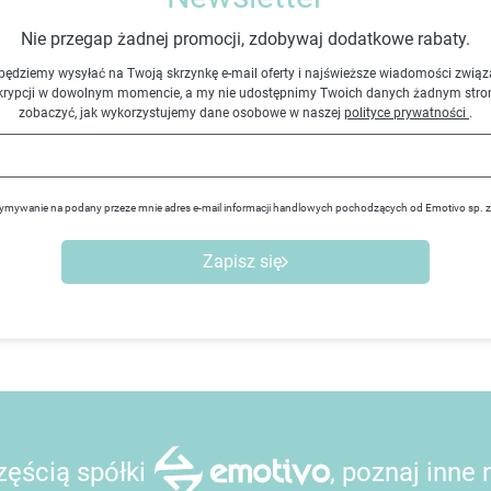
Nie przegap żadnej promocji, zdobywaj dodatkowe rabaty.
będziemy wysyłać na Twoją skrzynkę e-mail oferty i najświeższe wiadomości związ
krypcji w dowolnym momencie, a my nie udostępnimy Twoich danych żadnym stro
zobaczyć, jak wykorzystujemy dane osobowe w naszej
polityce prywatności
.
ymywanie na podany przeze mnie adres e-mail informacji handlowych pochodzących od Emotivo sp. 
Zapisz się
ęścią spółki
, poznaj inne