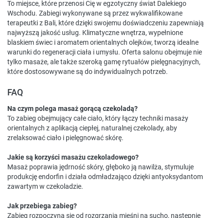
To miejsce, które przenosi Cię w egzotyczny świat Dalekiego
Wschodu. Zabiegi wykonywane są przez wykwalifikowane
terapeutki z Bali, które dzięki swojemu doświadczeniu zapewniają
najwyższą jakość usług. Klimatyczne wnętrza, wypełnione
blaskiem świec i aromatem orientalnych olejków, tworzą idealne
warunki do regeneracji ciała i umysłu. Oferta salonu obejmuje nie
tylko masaże, ale także szeroką gamę rytuałów pielęgnacyjnych,
które dostosowywane są do indywidualnych potrzeb.
FAQ
Na czym polega masaż gorącą czekoladą?
To zabieg obejmujący całe ciało, który łączy techniki masaży
orientalnych z aplikacją ciepłej, naturalnej czekolady, aby
zrelaksować ciało i pielęgnować skórę.
Jakie są korzyści masażu czekoladowego?
Masaż poprawia jędrność skóry, głęboko ją nawilża, stymuluje
produkcję endorfin i działa odmładzająco dzięki antyoksydantom
zawartym w czekoladzie.
Jak przebiega zabieg?
Zabieg rozpoczyna się od rozgrzania mięśni na sucho, następnie