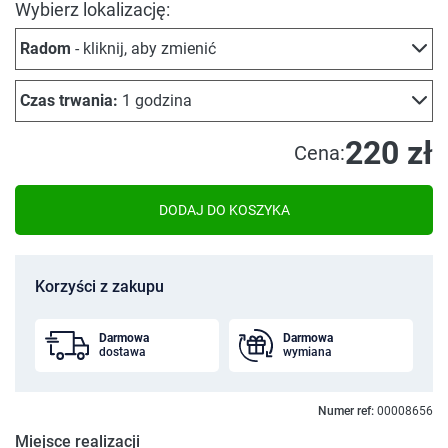
Wybierz lokalizację:
Radom
- kliknij, aby zmienić
Czas trwania:
1 godzina
220 zł
Cena:
DODAJ DO KOSZYKA
Korzyści z zakupu
Darmowa
Darmowa
dostawa
wymiana
Numer ref:
00008656
Miejsce realizacji