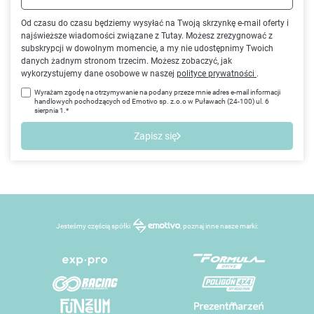
Od czasu do czasu będziemy wysyłać na Twoją skrzynkę e-mail oferty i
najświeższe wiadomości związane z Tutay. Możesz zrezygnować z
subskrypcji w dowolnym momencie, a my nie udostępnimy Twoich
danych żadnym stronom trzecim. Możesz zobaczyć, jak
wykorzystujemy dane osobowe w naszej
polityce prywatności
.
Wyrażam zgodę na otrzymywanie na podany przeze mnie adres e-mail informacji
handlowych pochodzących od Emotivo sp. z.o.o w Puławach (24-100) ul. 6
sierpnia 1.*
Zapisz się
Jesteśmy częścią spółki
, poznaj inne nasze marki: