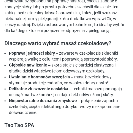
Jeśli szukasz sposobu na poprawę nastroju, chcesz zadbać o
kondycję skóry lub po prostu potrzebujesz chwili dla siebie, ten
zabieg będzie idealny. Masaż sprawdzi się także, jeśli szukasz
niebanalnej formy pielęgnacji, która dodatkowo wprawi Cię w
lepszy nastrój. Dzięki zastosowanym technikom, to idealny wybór
dla każdego, kto ceni połączenie odprężenia z pielęgnacją.
Dlaczego warto wybrać masaż czekoladowy?
Poprawa jędrności skóry
– zawarte w czekoladzie składniki
wspierają walkę z cellulitem i poprawiają sprężystość skóry.
Głębokie nawilżenie
– skóra staje się bardziej elastyczna i
gładka dzięki właściwościom odżywczym czekolady.
Uwalnianie hormonów szczęścia
– masaż czekoladowy
stymuluje produkcję endorfin, co wspiera dobry nastrój.
Delikatne złuszczenie naskórka
– techniki masażu pomagają
usunąć martwe komórki, co daje efekt odświeżonej skóry.
Niepowtarzalne doznania zmysłowe
– połączenie zapachu
czekolady, ciepła i delikatnego dotyku tworzy niezapomniane
doświadczenie.
Tao Tao SPA