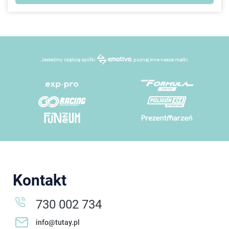
Jesteśmy częścią spółki
, poznaj inne nasze marki:
Kontakt
730 002 734
info@tutay.pl