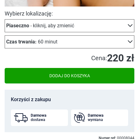
Wybierz lokalizację:
Piaseczno
- kliknij, aby zmienić
Czas trwania:
60 minut
220 zł
Cena:
DODAJ DO KOSZYKA
Korzyści z zakupu
Darmowa
Darmowa
dostawa
wymiana
Numer ref:
00008044