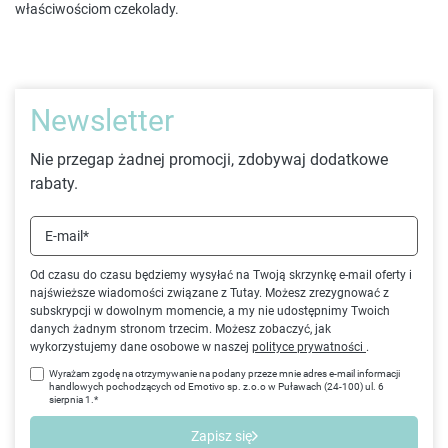
właściwościom czekolady.
Newsletter
Nie przegap żadnej promocji, zdobywaj dodatkowe
rabaty.
E-mail*
Od czasu do czasu będziemy wysyłać na Twoją skrzynkę e-mail oferty i
najświeższe wiadomości związane z Tutay. Możesz zrezygnować z
subskrypcji w dowolnym momencie, a my nie udostępnimy Twoich
danych żadnym stronom trzecim. Możesz zobaczyć, jak
wykorzystujemy dane osobowe w naszej
polityce prywatności
.
Wyrażam zgodę na otrzymywanie na podany przeze mnie adres e-mail informacji
handlowych pochodzących od Emotivo sp. z.o.o w Puławach (24-100) ul. 6
sierpnia 1.*
Zapisz się