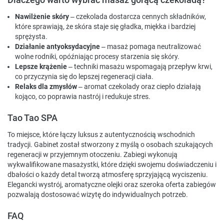
Nawilżenie skóry
– czekolada dostarcza cennych składników,
które sprawiają, że skóra staje się gładka, miękka i bardziej
sprężysta.
Działanie antyoksydacyjne
– masaż pomaga neutralizować
wolne rodniki, opóźniając procesy starzenia się skóry.
Lepsze krążenie
– techniki masażu wspomagają przepływ krwi,
co przyczynia się do lepszej regeneracji ciała.
Relaks dla zmysłów
– aromat czekolady oraz ciepło działają
kojąco, co poprawia nastrój i redukuje stres.
Tao Tao SPA
To miejsce, które łączy luksus z autentycznością wschodnich
tradycji. Gabinet został stworzony z myślą o osobach szukających
regeneracji w przyjemnym otoczeniu. Zabiegi wykonują
wykwalifikowane masażystki, które dzięki swojemu doświadczeniu i
dbałości o każdy detal tworzą atmosferę sprzyjającą wyciszeniu.
Elegancki wystrój, aromatyczne olejki oraz szeroka oferta zabiegów
pozwalają dostosować wizytę do indywidualnych potrzeb.
FAQ