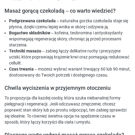
Masaż gorącą czekoladą – co warto wiedzieć?
Podgrzewana czekolada
– naturalna gorzka czekolada staje się
płynna, dzięki czemu lepiej wnika w skórę i odżywia ją.
Bogactwo składników
– kofeina, teobromina i antyoksydanty
wspomagają regenerację skóry, chroniąc ją przed procesami
starzenia.
Techniki masażu
– zabieg łączy delikatne ruchy i precyzyjne
uciski, które poprawiają krążenie krwi oraz pomagają redukować
cellulit.
Czas trwania
– możesz wybrać wariant trwający 60 lub 90 minut,
dostosowany do Twoich potrzeb i dostępnego czasu.
Chwila wyciszenia w przyjemnym otoczeniu
To propozycja dla każdej osoby, która szuka niebanalnej formy
pielęgnacji i regeneracji. Jeśli odczuwasz zmęczenie, chcesz
poprawić stan skóry lub po prostu odpocząć, ten zabieg sprawdzi
się idealnie. To również świetna opcja na spędzenie czasu w
sposób, który łączy korzyści dla ciała i umysłu.
Dlaczego warto wybrać masaż gorącą czekoladą?