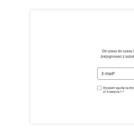
Od czasu do czasu 
zrezygnować z subs
E-mail*
Wyrażam zgodę na otrz
ul. 6 sierpnia 1.*