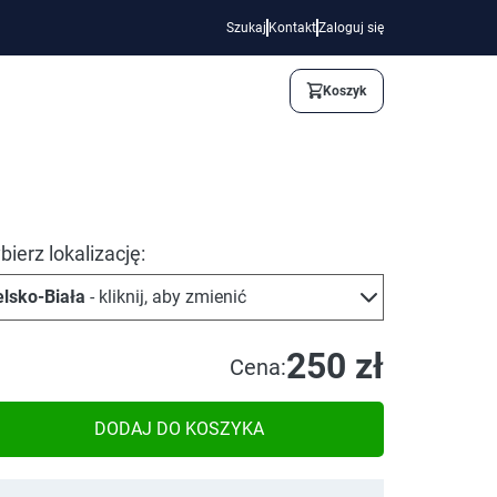
Szukaj
Kontakt
Zaloguj się
Koszyk
ierz lokalizację:
elsko-Biała
- kliknij, aby zmienić
250 zł
Cena:
DODAJ DO KOSZYKA