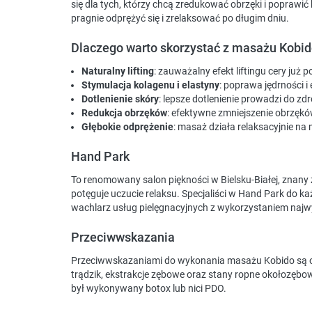
się dla tych, którzy chcą zredukować obrzęki i poprawić
pragnie odprężyć się i zrelaksować po długim dniu.
Dlaczego warto skorzystać z masażu Kobi
Naturalny lifting
: zauważalny efekt liftingu cery już 
Stymulacja kolagenu i elastyny
: poprawa jędrności i
Dotlenienie skóry
: lepsze dotlenienie prowadzi do z
Redukcja obrzęków
: efektywne zmniejszenie obrzęków
Głębokie odprężenie
: masaż działa relaksacyjnie na
Hand Park
To renomowany salon piękności w Bielsku-Białej, znany
potęguje uczucie relaksu. Specjaliści w Hand Park do ka
wachlarz usług pielęgnacyjnych z wykorzystaniem najw
Przeciwwskazania
Przeciwwskazaniami do wykonania masażu Kobido są os
trądzik, ekstrakcje zębowe oraz stany ropne okołozębowe.
był wykonywany botox lub nici PDO.