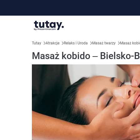
Tutay
Atrakcje
Relaks i Uroda
Masaż twarzy
Masaż kobid
Masaż kobido – Bielsko-B