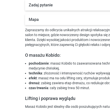
Zadaj pytanie
Mapa
Zapraszamy do odkrycia unikalnych atrakcji relaksacyjn
salon to miejsce, gdzie nowoczesny design spotyka się
klienta. Dzięki wysokiej jakości produktom i nowoczesn
pielęgnacyjnych, które zapewnią Ci głęboki relaks i odpr
O masażu Kobido:
pochodzenie
: masaż Kobido to zaawansowana techni
medycynie chińskiej,
technika
: złożoność i intensywność ruchów wpływają
efekt
: masaż ma na celu lifting cery, stymuluje produk
drenaż
: zabieg zawiera etap drenażu, co redukuje obr
czas trwania
: cały zabieg trwa 50 minut.
Lifting i poprawa wyglądu
Masaż Kobido jest idealny dla osób poszukujących natur