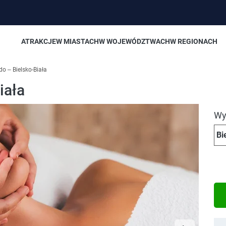
ATRAKCJE
W MIASTACH
W WOJEWÓDZTWACH
W REGIONACH
o – Bielsko-Biała
iała
Wyb
Bi