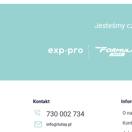
Jesteśmy cz
Kontakt
Info
730 002 734
O n
Kont
info@tutay.pl