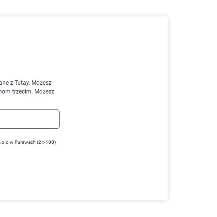
ane z Tutay. Możesz
nom trzecim. Możesz
z.o.o w Puławach (24-100)