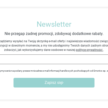
Newsletter
Nie przegap żadnej promocji, zdobywaj dodatkowe rabaty.
będziemy wysyłać na Twoją skrzynkę e-mail oferty i najświeższe wiadomości związ
krypcji w dowolnym momencie, a my nie udostępnimy Twoich danych żadnym stro
zobaczyć, jak wykorzystujemy dane osobowe w naszej
polityce prywatności
.
ymywanie na podany przeze mnie adres e-mail informacji handlowych pochodzących od Emotivo sp. 
Zapisz się