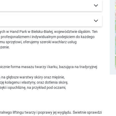
ych w Hand Park w Bielsku-Białej, województwie śląskim. Ten
 z profesjonalizmem i indywidualnym podejściem do każdego
emu sprzętowi, oferujemy szeroki wachlarz usług
ężenie.
cznie forma masażu twarzy i karku, bazująca na tradycyjnej
 na głębsze warstwy skóry oraz mięśnie,
cję kolagenu i elastyny, oraz dotlenia skórę,
zęki i opuchliznę, na przykład pod oczami,
alnego liftingu twarzy i poprawy jej wyglądu. Świetnie sprawdzi