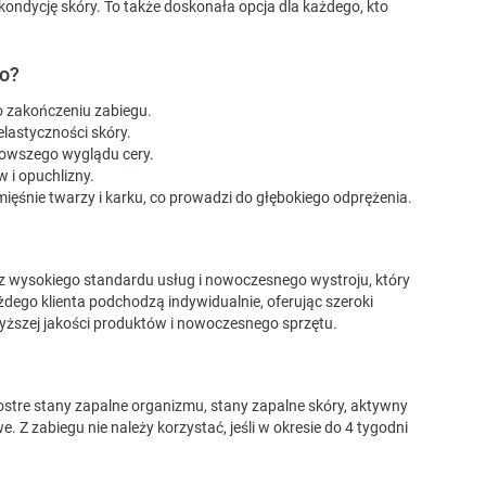
 kondycję skóry. To także doskonała opcja dla każdego, kto
do?
po zakończeniu zabiegu.
 elastyczności skóry.
drowszego wyglądu cery.
 i opuchlizny.
 mięśnie twarzy i karku, co prowadzi do głębokiego odprężenia.
 z wysokiego standardu usług i nowoczesnego wystroju, który
żdego klienta podchodzą indywidualnie, oferując szeroki
yższej jakości produktów i nowoczesnego sprzętu.
tre stany zapalne organizmu, stany zapalne skóry, aktywny
 Z zabiegu nie należy korzystać, jeśli w okresie do 4 tygodni