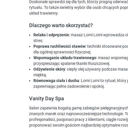
Doskonale sprawdzi się dla tych, którzy pragną oderwa
rytuału. To także świetny wybór dla osób chcących po
układ trawienny.
Dlaczego warto skorzystać?
Relaks i odprężenie
: masaż Lomi Lomi wprowadza cia
stres.
Poprawa ruchliwości stawów
: techniki stosowane p
dla ogólnej sprawności fizycznej.
Wspomaganie układu trawiennego
: masaż wspomaga
przyspieszając spalanie tkanki tłuszczowej.
Odżywienie skóry
: ciepły olej używany podczas masa
miękką.
Równowaga ciała i ducha
: Lomi Lomi to rytuał, któ
zapewniając pełne zadowolenie i spokój.
Vanity Day Spa
Salon zapewnia bogatą gamę zabiegów pielęgnacyjnych 
znanych marek oraz najnowocześniejsze technologie. To m
profesjonaliści, pasjonaci pracy z klientami, ciągle roz
proponować swoim gościom najbardziej optymalne rozwią