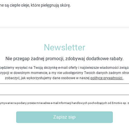
są ciepłe oleje, które pielęgnują skórę.
Newsletter
Nie przegap żadnej promocji, zdobywaj dodatkowe rabaty.
będziemy wysyłać na Twoją skrzynkę e-mail oferty i najświeższe wiadomości związ
krypcji w dowolnym momencie, a my nie udostępnimy Twoich danych żadnym stro
zobaczyć, jak wykorzystujemy dane osobowe w naszej
polityce prywatności
.
ymywanie na podany przeze mnie adres e-mail informacji handlowych pochodzących od Emotivo sp. 
Zapisz się