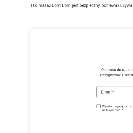
Tak, masaż Lomi Lomi jest bezpieczny, ponieważ używane 
Od czasu do czasu 
zrezygnować z subs
E-mail*
Wyrażam zgodę na otrz
ul. 6 sierpnia 1.*