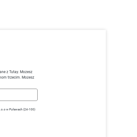
ane z Tutay. Możesz
nom trzecim. Możesz
z.o.o w Puławach (24-100)