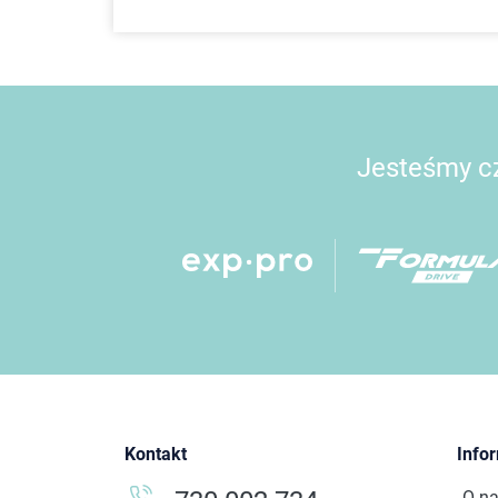
Jesteśmy cz
Kontakt
Info
O n