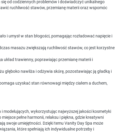
ć się od codziennych problemów i doświadczyć unikalnego
prawić ruchliwość stawów, przemianę materii oraz wspomóc
ło i umysł w stan błogości, pomagając rozładować napięcie i
odczas masażu zwiększają ruchliwość stawów, co jest korzystne
 układ trawienny, poprawiając przemianę materii i
żu głęboko nawilża i odżywia skórę, pozostawiając ją gładką i
ry pomaga uzyskać stan równowagi między ciałem a duchem,
i modelujących, wykorzystując najwyższej jakości kosmetyki
iejsce pełne harmonii, relaksu i piękna, gdzie kreatywni
wijają swoje umiejętności. Dzięki temu Vanity Day Spa może
zania, które spełniają ich indywidualne potrzeby i