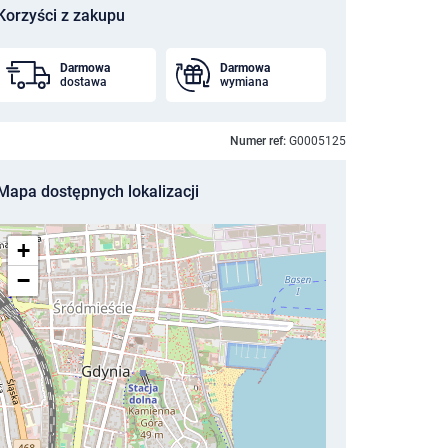
Korzyści z zakupu
Darmowa
Darmowa
dostawa
wymiana
Numer ref:
G0005125
Mapa dostępnych lokalizacji
+
−