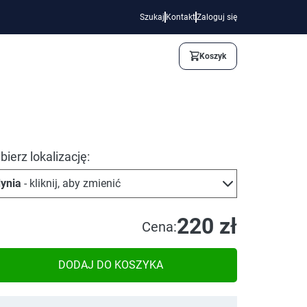
Szukaj
Kontakt
Zaloguj się
Koszyk
ierz lokalizację:
ynia
- kliknij, aby zmienić
220 zł
Cena:
DODAJ DO KOSZYKA