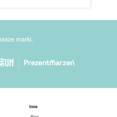
 nasze marki:
Inne
Blog