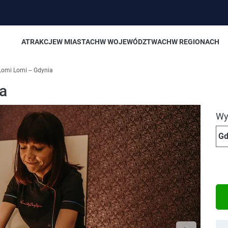
ATRAKCJE
W MIASTACH
W WOJEWÓDZTWACH
W REGIONACH
omi Lomi – Gdynia
a
Wyb
Gd