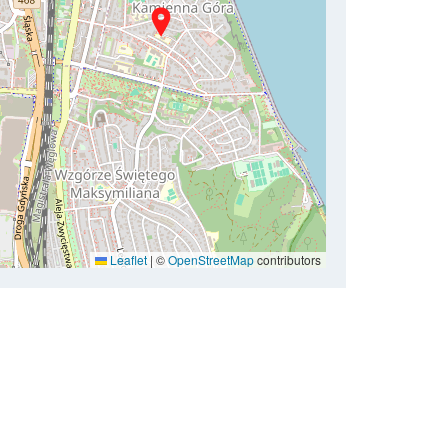
Leaflet
|
©
OpenStreetMap
contributors