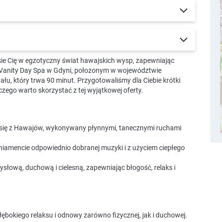
sie Cię w egzotyczny świat hawajskich wysp, zapewniając
e Vanity Day Spa w Gdyni, położonym w województwie
u, który trwa 90 minut. Przygotowaliśmy dla Ciebie krótki
zego warto skorzystać z tej wyjątkowej oferty.
się z Hawajów, wykonywany płynnymi, tanecznymi ruchami
niamencie odpowiednio dobranej muzyki i z użyciem ciepłego
ysłową, duchową i cielesną, zapewniając błogość, relaks i
ębokiego relaksu i odnowy zarówno fizycznej, jak i duchowej.