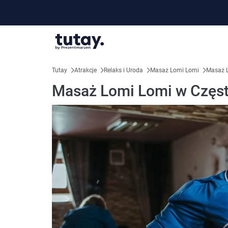
Tutay
Atrakcje
Relaks i Uroda
Masaż Lomi Lomi
Masaż 
Masaż Lomi Lomi w Częs