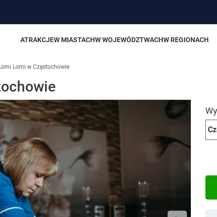
ATRAKCJE
W MIASTACH
W WOJEWÓDZTWACH
W REGIONACH
Lomi Lomi w Częstochowie
tochowie
Wyb
Cz