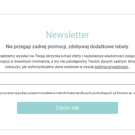
Newsletter
Nie przegap żadnej promocji, zdobywaj dodatkowe rabaty.
będziemy wysyłać na Twoją skrzynkę e-mail oferty i najświeższe wiadomości związ
krypcji w dowolnym momencie, a my nie udostępnimy Twoich danych żadnym stro
zobaczyć, jak wykorzystujemy dane osobowe w naszej
polityce prywatności
.
ymywanie na podany przeze mnie adres e-mail informacji handlowych pochodzących od Emotivo sp. 
Zapisz się