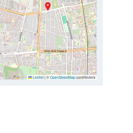
Leaflet
|
©
OpenStreetMap
contributors