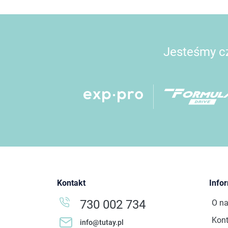
Jesteśmy cz
Kontakt
Info
730 002 734
O n
Kont
info@tutay.pl