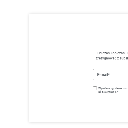
Od czasu do czasu 
zrezygnować z subs
E-mail*
Wyrażam zgodę na otrz
ul. 6 sierpnia 1.*