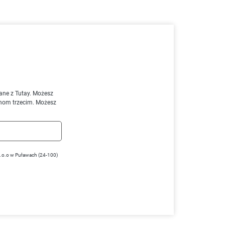
ane z Tutay. Możesz
nom trzecim. Możesz
z.o.o w Puławach (24-100)