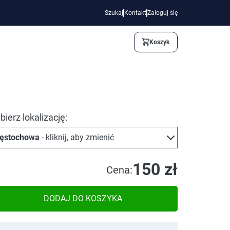
Szukaj
Kontakt
Zaloguj się
Koszyk
ierz lokalizację:
ęstochowa
- kliknij, aby zmienić
150 zł
Cena:
DODAJ DO KOSZYKA