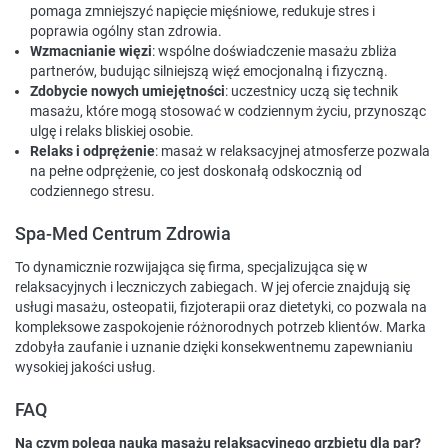
pomaga zmniejszyć napięcie mięśniowe, redukuje stres i
poprawia ogólny stan zdrowia.
Wzmacnianie więzi
: wspólne doświadczenie masażu zbliża
partnerów, budując silniejszą więź emocjonalną i fizyczną.
Zdobycie nowych umiejętności
: uczestnicy uczą się technik
masażu, które mogą stosować w codziennym życiu, przynosząc
ulgę i relaks bliskiej osobie.
Relaks i odprężenie
: masaż w relaksacyjnej atmosferze pozwala
na pełne odprężenie, co jest doskonałą odskocznią od
codziennego stresu.
Spa-Med Centrum Zdrowia
To dynamicznie rozwijająca się firma, specjalizująca się w
relaksacyjnych i leczniczych zabiegach. W jej ofercie znajdują się
usługi masażu, osteopatii, fizjoterapii oraz dietetyki, co pozwala na
kompleksowe zaspokojenie różnorodnych potrzeb klientów. Marka
zdobyła zaufanie i uznanie dzięki konsekwentnemu zapewnianiu
wysokiej jakości usług.
FAQ
Na czym polega nauka masażu relaksacyjnego grzbietu dla par?