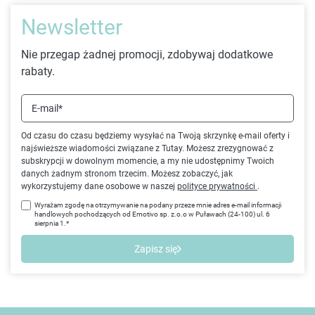
Newsletter
Nie przegap żadnej promocji, zdobywaj dodatkowe
rabaty.
E-mail*
Od czasu do czasu będziemy wysyłać na Twoją skrzynkę e-mail oferty i
najświeższe wiadomości związane z Tutay. Możesz zrezygnować z
subskrypcji w dowolnym momencie, a my nie udostępnimy Twoich
danych żadnym stronom trzecim. Możesz zobaczyć, jak
wykorzystujemy dane osobowe w naszej
polityce prywatności
.
Wyrażam zgodę na otrzymywanie na podany przeze mnie adres e-mail informacji
handlowych pochodzących od Emotivo sp. z.o.o w Puławach (24-100) ul. 6
sierpnia 1.*
Zapisz się