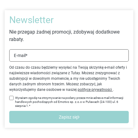
Newsletter
Nie przegap żadnej promocji, zdobywaj dodatkowe
rabaty.
E-mail*
Od czasu do czasu będziemy wysyłać na Twoją skrzynkę e-mail oferty i
najświeższe wiadomości związane z Tutay. Możesz zrezygnować z
subskrypcji w dowolnym momencie, a my nie udostępnimy Twoich
danych żadnym stronom trzecim. Możesz zobaczyć, jak
wykorzystujemy dane osobowe w naszej
polityce prywatności
.
Wyrażam zgodę na otrzymywanie na podany przeze mnie adres e-mail informacji
handlowych pochodzących od Emotivo sp. z.o.o w Puławach (24-100) ul. 6
sierpnia 1.*
Zapisz się