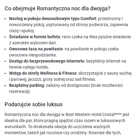
Co obejmuje Romantyczna noc dla dwojga?
Nocleg w pokoju dwuosobowym typu Comfort
: przestronny i
nowoczesny pokój, usytuowany od strony podwórza, zapewnia
ciszę i spokój.
Śniadanie w formie bufetu
: rano czeka na Was pyszne śniadanie
z szerokim wyborem dań.
Owocowa taca na powitanie
: na powitanie w pokoju czeka
owocowa niespodzianka.
Dostęp do bezprzewodowego Internetu
: bezpłatny internet na
terenie całego hotelu.
Wstęp do strefy Wellness & Fitness
: skorzystajcie z sauny suchej
i parowej, jacuzzi, groty solnej oraz sali fitness.
Bezpłatny parking
: zależny od dostępności (brak możliwości
rezerwacji).
Podarujcie sobie luksus
Romantyczna noc dla dwojga w Best Western Hotel Cristal**** jest
idealna dla par, które pragną spędzić czas razem w luksusowych
warunkach. To doskonała okazja do uczczenia ważnych
momentów, takich jak rocznice czy urodziny. Również dla tych,