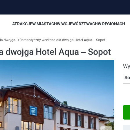
ATRAKCJE
W MIASTACH
W WOJEWÓDZTWACH
W REGIONACH
la dwojga
Romantyczny weekend dla dwojga Hotel Aqua – Sopot
 dwojga Hotel Aqua – Sopot
Wyb
So