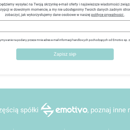
będziemy wysyłać na Twoją skrzynkę e-mail oferty i najświeższe wiadomości związ
krypcji w dowolnym momencie, a my nie udostępnimy Twoich danych żadnym stro
zobaczyć, jak wykorzystujemy dane osobowe w naszej
polityce prywatności
.
ymywanie na podany przeze mnie adres e-mail informacji handlowych pochodzących od Emotivo sp. 
Zapisz się
ęścią spółki
, poznaj inne