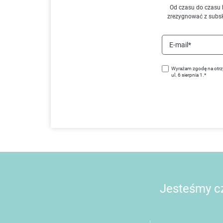
Od czasu do czasu 
zrezygnować z subs
E-mail*
Wyrażam zgodę na otrz
ul. 6 sierpnia 1.*
Jesteśmy cz