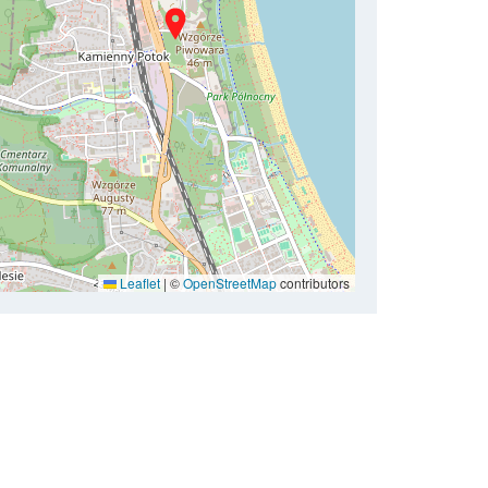
Leaflet
|
©
OpenStreetMap
contributors