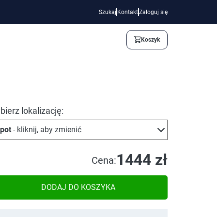
Szukaj
Kontakt
Zaloguj się
Koszyk
ierz lokalizację:
pot
- kliknij, aby zmienić
1444 zł
Cena:
DODAJ DO KOSZYKA