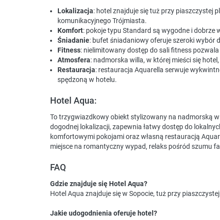
Lokalizacja
: hotel znajduje się tuż przy piaszczystej
komunikacyjnego Trójmiasta.
Komfort
: pokoje typu Standard są wygodne i dobrze
Śniadanie
: bufet śniadaniowy oferuje szeroki wybór 
Fitness
: nielimitowany dostęp do sali fitness pozwal
Atmosfera
: nadmorska willa, w której mieści się hote
Restauracja
: restauracja Aquarella serwuje wykwintn
spędzoną w hotelu.
Hotel Aqua:
To trzygwiazdkowy obiekt stylizowany na nadmorską will
dogodnej lokalizacji, zapewnia łatwy dostęp do lokalnych
komfortowymi pokojami oraz własną restauracją Aquarel
miejsce na romantyczny wypad, relaks pośród szumu fa
FAQ
Gdzie znajduje się Hotel Aqua?
Hotel Aqua znajduje się w Sopocie, tuż przy piaszczystej
Jakie udogodnienia oferuje hotel?