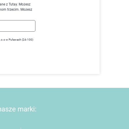
ane z Tutay. Możesz
nom trzecim. Możesz
z.o.o w Puławach (24-100)
 nasze marki: