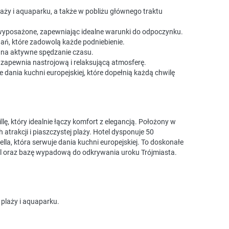
 plaży i aquaparku, a także w pobliżu głównego traktu
 wyposażone, zapewniając idealne warunki do odpoczynku.
dań, które zadowolą każde podniebienie.
a na aktywne spędzanie czasu.
l, zapewnia nastrojową i relaksującą atmosferę.
e dania kuchni europejskiej, które dopełnią każdą chwilę
ę, który idealnie łączy komfort z elegancją. Położony w
 atrakcji i piaszczystej plaży. Hotel dysponuje 50
la, która serwuje dania kuchni europejskiej. To doskonałe
l oraz bazę wypadową do odkrywania uroku Trójmiasta.
 plaży i aquaparku.