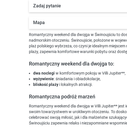
Zadaj pytanie
Mapa
Romantyczny weekend dla dwojga w Świnoujściu to dos
nadmorskim otoczeniu. Świnoujście, położone w wojewód
plaż polskiego wybrzeża, co czyni je idealnym miejscem
plaży, zapewnia komfortowe warunki pobytu oraz dostęp
Romantyczny weekend dla dwojga to:
dwa noclegi
w komfortowym pokoju w Villi Jupiter**,
wyżywienie
: śniadania i obiadokolacje,
bliskość plaży
i lokalnych atrakcji.
Romantyczna podróż marzeń
Romantyczny weekend dla dwojga w Villi Jupiter** jest i
swoim towarzystwem w urokliwym otoczeniu. To doskon
celebrować swoją miłość, jak i dla małżeństw szukając
Świnoujściu zapewnia relaks i niezapomniane wspomnie