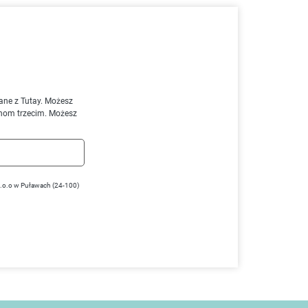
ane z Tutay. Możesz
nom trzecim. Możesz
z.o.o w Puławach (24-100)