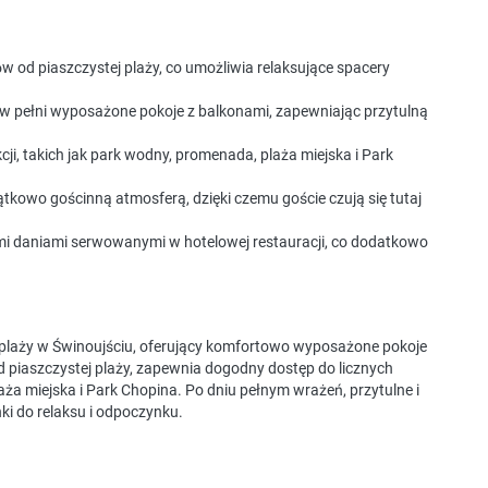
ów od piaszczystej plaży, co umożliwia relaksujące spacery
 i w pełni wyposażone pokoje z balkonami, zapewniając przytulną
akcji, takich jak park wodny, promenada, plaża miejska i Park
yjątkowo gościnną atmosferą, dzięki czemu goście czują się tutaj
mi daniami serwowanymi w hotelowej restauracji, co dodatkowo
plaży w Świnoujściu, oferujący komfortowo wyposażone pokoje
d piaszczystej plaży, zapewnia dogodny dostęp do licznych
laża miejska i Park Chopina. Po dniu pełnym wrażeń, przytulne i
ki do relaksu i odpoczynku.