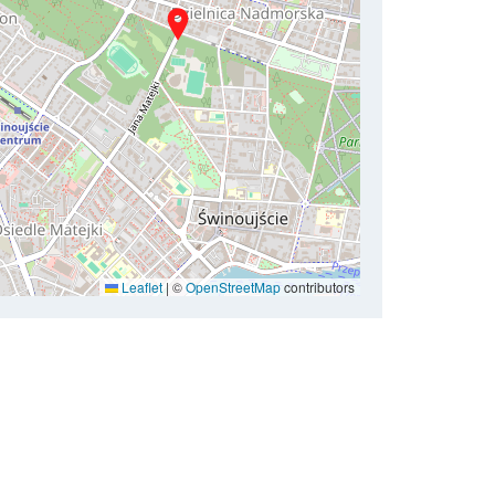
Leaflet
|
©
OpenStreetMap
contributors