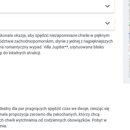
konała okazja, aby spędzić niezapomniane chwile w pięknym
ztwie zachodniopomorskim, słynie z jednej z najpiękniejszych
 na romantyczny wypad. Villa Jupiter**, usytuowana blisko
 do lokalnych atrakcji.
dealny dla par pragnących spędzić czas we dwoje, ciesząc się
ała propozycja zarówno dla zakochanych, którzy chcą
ych chwili wytchnienia od codziennych obowiązków. Pobyt w
nia.