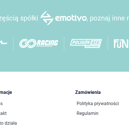
ęścią spółki
, poznaj inne
rmacje
Zamówienia
as
Polityka prywatności
akt
Regulamin
to działa