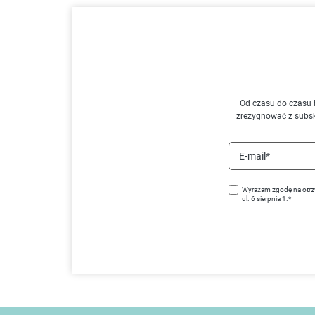
Od czasu do czasu 
zrezygnować z subs
E-mail*
Wyrażam zgodę na otrz
ul. 6 sierpnia 1.*