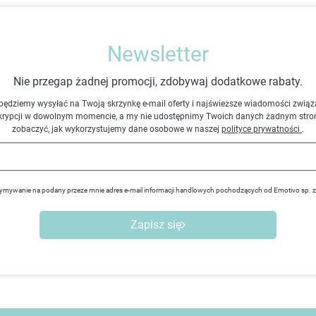
Newsletter
Nie przegap żadnej promocji, zdobywaj dodatkowe rabaty.
będziemy wysyłać na Twoją skrzynkę e-mail oferty i najświeższe wiadomości związ
krypcji w dowolnym momencie, a my nie udostępnimy Twoich danych żadnym stro
zobaczyć, jak wykorzystujemy dane osobowe w naszej
polityce prywatności
.
ymywanie na podany przeze mnie adres e-mail informacji handlowych pochodzących od Emotivo sp. 
Zapisz się