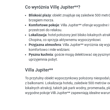
Co wyróżnia Villę Jupiter**?
Bliskość plaży
: obiekt znajduje się zaledwie 500 metr
brzegiem morza.
Komfortowe pokoje
: Villa Jupiter** oferuje wygodne
przestrzeń do relaksu.
Lokalizacja
: hotel położony jest blisko lokalnych atr
Chopina, co sprzyja aktywnemu wypoczynkowi.
Przyjazna atmosfera
: Villa Jupiter** wyróżnia się w
komfortowo i mile widziani.
Pyszna kuchnia
: goście mogą delektować się pyszny
uprzyjemnia pobyt.
Villa Jupiter**
To przytulny obiekt wypoczynkowy położony nieopodal 
z balkonami. Lokalizacja hotelu, zaledwie 500 metrów o
lokalnych atrakcji, takich jak park wodny, promenada, p
wygodne pokoje Villi Jupiter** zapewniają idealne warun