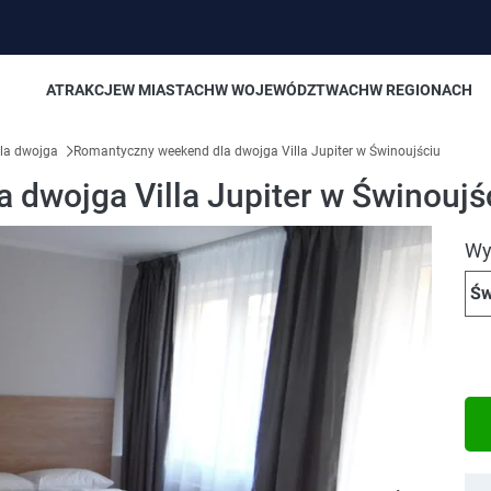
ATRAKCJE
W MIASTACH
W WOJEWÓDZTWACH
W REGIONACH
la dwojga
Romantyczny weekend dla dwojga Villa Jupiter w Świnoujściu
dwojga Villa Jupiter w Świnoujś
Wyb
Św