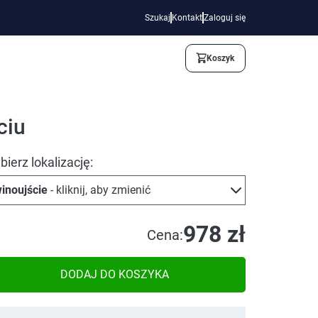
Szukaj
Kontakt
Zaloguj się
Koszyk
ciu
ierz lokalizację:
inoujście
- kliknij, aby zmienić
978 zł
Cena:
DODAJ DO KOSZYKA