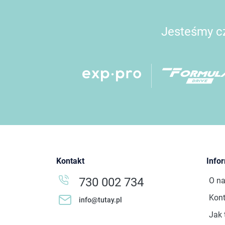
Jesteśmy cz
Kontakt
Info
730 002 734
O n
Kont
info@tutay.pl
Jak 