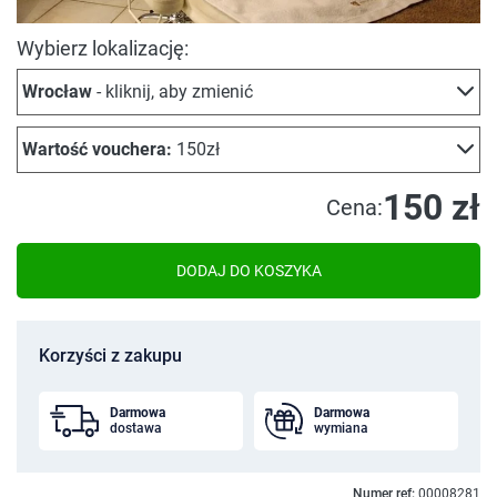
Wybierz lokalizację:
Wrocław
- kliknij, aby zmienić
Wartość vouchera:
150zł
150 zł
Cena:
DODAJ DO KOSZYKA
Korzyści z zakupu
Darmowa
Darmowa
dostawa
wymiana
Numer ref:
00008281