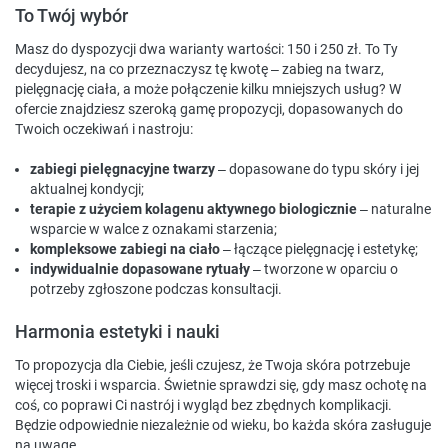
To Twój wybór
Masz do dyspozycji dwa warianty wartości: 150 i 250 zł. To Ty
decydujesz, na co przeznaczysz tę kwotę – zabieg na twarz,
pielęgnację ciała, a może połączenie kilku mniejszych usług? W
ofercie znajdziesz szeroką gamę propozycji, dopasowanych do
Twoich oczekiwań i nastroju:
zabiegi pielęgnacyjne twarzy
– dopasowane do typu skóry i jej
aktualnej kondycji;
terapie z użyciem kolagenu aktywnego biologicznie
– naturalne
wsparcie w walce z oznakami starzenia;
kompleksowe zabiegi na ciało
– łączące pielęgnację i estetykę;
indywidualnie dopasowane rytuały
– tworzone w oparciu o
potrzeby zgłoszone podczas konsultacji.
Harmonia estetyki i nauki
To propozycja dla Ciebie, jeśli czujesz, że Twoja skóra potrzebuje
więcej troski i wsparcia. Świetnie sprawdzi się, gdy masz ochotę na
coś, co poprawi Ci nastrój i wygląd bez zbędnych komplikacji.
Będzie odpowiednie niezależnie od wieku, bo każda skóra zasługuje
na uwagę.