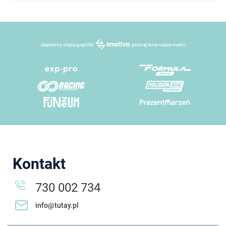
Jesteśmy częścią spółki
, poznaj inne nasze marki:
Kontakt
730 002 734
info@tutay.pl