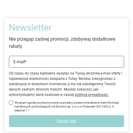
Newsletter
Nie przegap żadnej promocji, zdobywaj dodatkowe
rabaty.
E-mail*
Od czasu do czasu będziemy wysyłać na Twoją skrzynkę e-mail oferty i
najświeższe wiadomości związane z Tutay. Możesz zrezygnować z
subskrypcji w dowolnym momencie, a my nie udostępnimy Twoich
danych żadnym stronom trzecim. Możesz zobaczyć, jak
wykorzystujemy dane osobowe w naszej
polityce prywatności
.
Wyrażam zgodę na otrzymywanie na podany przeze mnie adres e-mail informacji
handlowych pochodzących od Emotivo sp. z.o.o w Puławach (24-100) ul. 6
sierpnia 1.*
Zapisz się