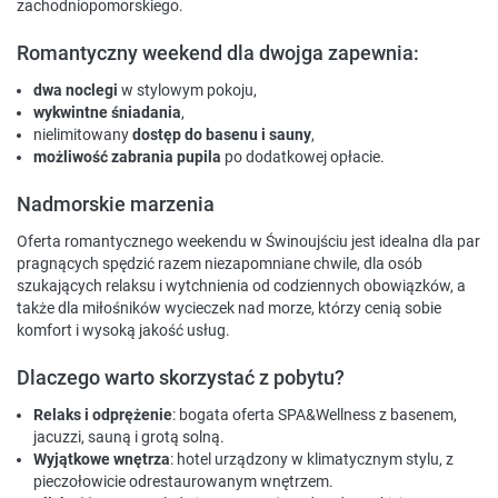
zachodniopomorskiego.
Romantyczny weekend dla dwojga zapewnia:
dwa noclegi
w stylowym pokoju,
wykwintne śniadania
,
nielimitowany
dostęp do basenu i sauny
,
możliwość zabrania pupila
po dodatkowej opłacie.
Nadmorskie marzenia
Oferta romantycznego weekendu w Świnoujściu jest idealna dla par
pragnących spędzić razem niezapomniane chwile, dla osób
szukających relaksu i wytchnienia od codziennych obowiązków, a
także dla miłośników wycieczek nad morze, którzy cenią sobie
komfort i wysoką jakość usług.
Dlaczego warto skorzystać z pobytu?
Relaks i odprężenie
: bogata oferta SPA&Wellness z basenem,
jacuzzi, sauną i grotą solną.
Wyjątkowe wnętrza
: hotel urządzony w klimatycznym stylu, z
pieczołowicie odrestaurowanym wnętrzem.