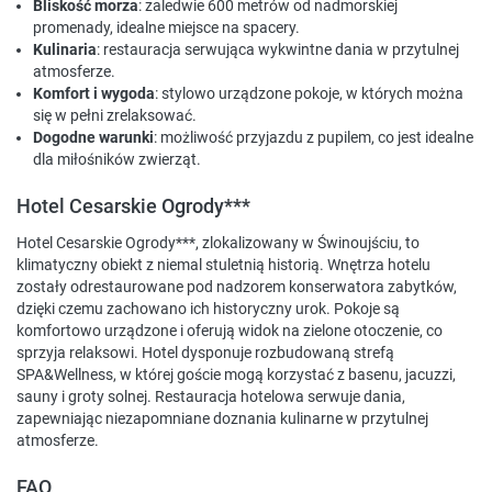
Bliskość morza
: zaledwie 600 metrów od nadmorskiej
promenady, idealne miejsce na spacery.
Kulinaria
: restauracja serwująca wykwintne dania w przytulnej
atmosferze.
Komfort i wygoda
: stylowo urządzone pokoje, w których można
się w pełni zrelaksować.
Dogodne warunki
: możliwość przyjazdu z pupilem, co jest idealne
dla miłośników zwierząt.
Hotel Cesarskie Ogrody***
Hotel Cesarskie Ogrody***, zlokalizowany w Świnoujściu, to
klimatyczny obiekt z niemal stuletnią historią. Wnętrza hotelu
zostały odrestaurowane pod nadzorem konserwatora zabytków,
dzięki czemu zachowano ich historyczny urok. Pokoje są
komfortowo urządzone i oferują widok na zielone otoczenie, co
sprzyja relaksowi. Hotel dysponuje rozbudowaną strefą
SPA&Wellness, w której goście mogą korzystać z basenu, jacuzzi,
sauny i groty solnej. Restauracja hotelowa serwuje dania,
zapewniając niezapomniane doznania kulinarne w przytulnej
atmosferze.
FAQ