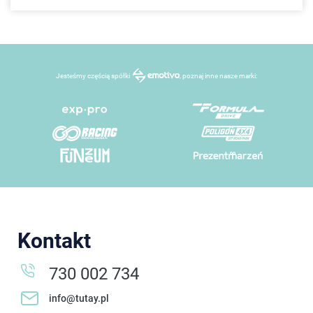
Jesteśmy częścią spółki
, poznaj inne nasze marki:
Kontakt
730 002 734
info@tutay.pl