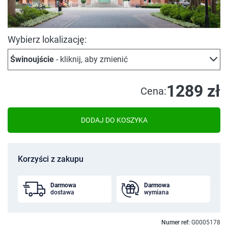
Wybierz lokalizację:
Świnoujście
- kliknij, aby zmienić
1289 zł
Cena:
DODAJ DO KOSZYKA
Korzyści z zakupu
Darmowa
Darmowa
dostawa
wymiana
Numer ref:
G0005178