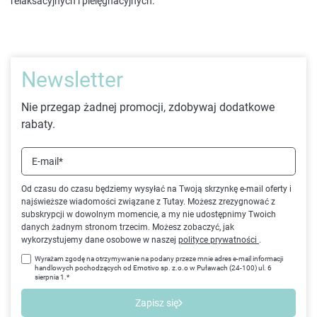
relaksacyjnych i pielęgnacyjnych.
Newsletter
Nie przegap żadnej promocji, zdobywaj dodatkowe
rabaty.
E-mail*
Od czasu do czasu będziemy wysyłać na Twoją skrzynkę e-mail oferty i
najświeższe wiadomości związane z Tutay. Możesz zrezygnować z
subskrypcji w dowolnym momencie, a my nie udostępnimy Twoich
danych żadnym stronom trzecim. Możesz zobaczyć, jak
wykorzystujemy dane osobowe w naszej
polityce prywatności
.
Wyrażam zgodę na otrzymywanie na podany przeze mnie adres e-mail informacji
handlowych pochodzących od Emotivo sp. z.o.o w Puławach (24-100) ul. 6
sierpnia 1.*
Zapisz się