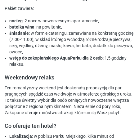
Pakiet zawiera:
nocleg
: 2 noce w nowoczesnym apartamencie,
butelka wina
: na powitanie,
śniadanie
: w formie cateringu, zamawiane na konkretną godzinę
(7.00-11.00), w skład którego wchodzą różne rodzaje pieczywa,
sery, wędliny, dżemy, masło, kawa, herbata, dodatki do pieczywa,
owoce,
wstęp do zakopiańskiego AquaParku dla 2 osób
: 1,5 godziny
relaksu.
Weekendowy relaks
Ten romantyczny weekend jest doskonałą propozycją dla par
pragnących spędzić czas we dwoje w atmosferze górskiego uroku.
To także świetny wybór dla osób ceniących nowoczesne wnętrza
połączone z regionalnym klimatem. Niezależnie od pory roku,
Zakopane oferuje mnóstwo atrakcji, które umilą Wasz pobyt.
Co oferuje ten hotel?
Lokalizacja
: w pobliżu Parku Miejskiego, kilka minut od