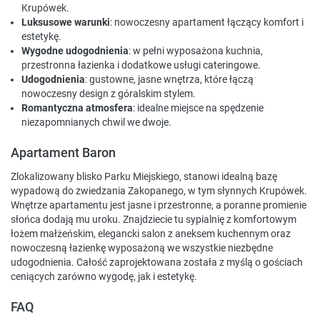
Krupówek.
Luksusowe warunki
: nowoczesny apartament łączący komfort i
estetykę.
Wygodne udogodnienia
: w pełni wyposażona kuchnia,
przestronna łazienka i dodatkowe usługi cateringowe.
Udogodnienia
: gustowne, jasne wnętrza, które łączą
nowoczesny design z góralskim stylem.
Romantyczna atmosfera
: idealne miejsce na spędzenie
niezapomnianych chwil we dwoje.
Apartament Baron
Zlokalizowany blisko Parku Miejskiego, stanowi idealną bazę
wypadową do zwiedzania Zakopanego, w tym słynnych Krupówek.
Wnętrze apartamentu jest jasne i przestronne, a poranne promienie
słońca dodają mu uroku. Znajdziecie tu sypialnię z komfortowym
łożem małżeńskim, elegancki salon z aneksem kuchennym oraz
nowoczesną łazienkę wyposażoną we wszystkie niezbędne
udogodnienia. Całość zaprojektowana została z myślą o gościach
ceniących zarówno wygodę, jak i estetykę.
FAQ