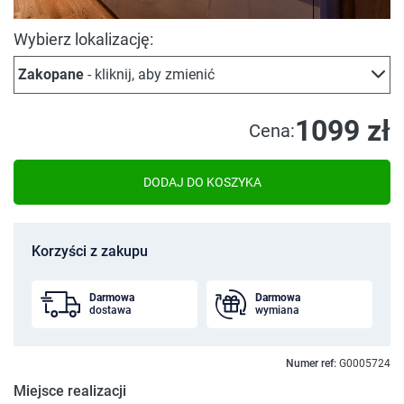
Wybierz lokalizację:
Zakopane
- kliknij, aby zmienić
1099 zł
Cena:
DODAJ DO KOSZYKA
Korzyści z zakupu
Darmowa
Darmowa
dostawa
wymiana
Numer ref:
G0005724
Miejsce realizacji