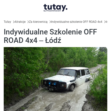
Tutay
Atrakcje
Za kierownicą
Indywidualne szkolenie OFF ROAD 4x4
Ind
Indywidualne Szkolenie OFF
ROAD 4x4 – Łódź