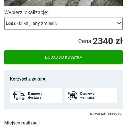
Wybierz lokalizację:
Łódź
- kliknij, aby zmienić
2340 zł
Cena:
DODAJ DO KOSZYKA
Korzyści z zakupu
Darmowa
Darmowa
dostawa
wymiana
Numer ref:
G0005351
Miejsce realizacji