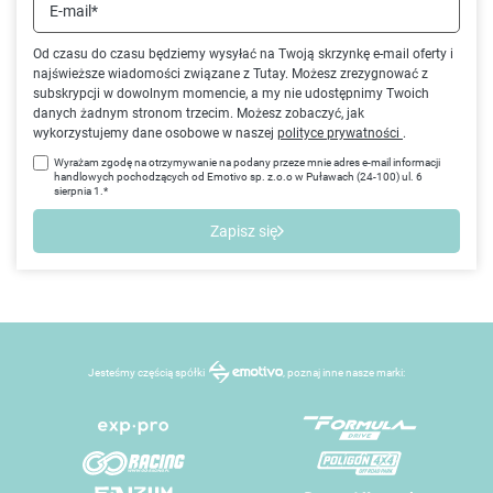
E-mail*
Od czasu do czasu będziemy wysyłać na Twoją skrzynkę e-mail oferty i
najświeższe wiadomości związane z Tutay. Możesz zrezygnować z
subskrypcji w dowolnym momencie, a my nie udostępnimy Twoich
danych żadnym stronom trzecim. Możesz zobaczyć, jak
wykorzystujemy dane osobowe w naszej
polityce prywatności
.
Wyrażam zgodę na otrzymywanie na podany przeze mnie adres e-mail informacji
handlowych pochodzących od Emotivo sp. z.o.o w Puławach (24-100) ul. 6
sierpnia 1.*
Zapisz się
Jesteśmy częścią spółki
, poznaj inne nasze marki: