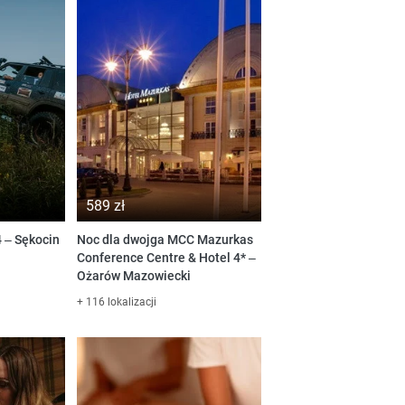
589 zł
 – Sękocin
Noc dla dwojga MCC Mazurkas
Conference Centre & Hotel 4* –
Ożarów Mazowiecki
+ 116 lokalizacji