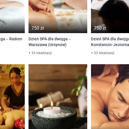
750 zł
750 zł
ojga – Radom
Dzień SPA dla dwojga –
Dzień SPA dla dwojg
Warszawa (Ursynów)
Konstancin-Jeziorn
+ 33 lokalizacji
+ 33 lokalizacji