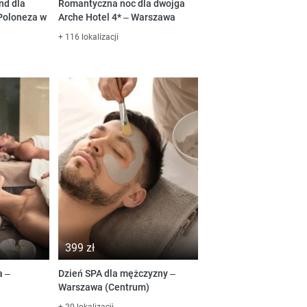
nd dla
Romantyczna noc dla dwojga
Poloneza w
Arche Hotel 4* – Warszawa
+ 116 lokalizacji
399 zł
a –
Dzień SPA dla mężczyzny –
Warszawa (Centrum)
+ 20 lokalizacji