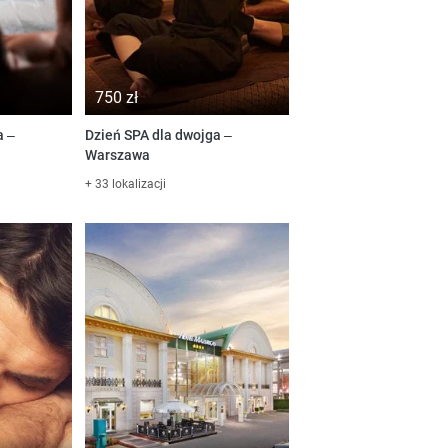
750 zł
a –
Dzień SPA dla dwojga –
a
Warszawa
+ 33 lokalizacji