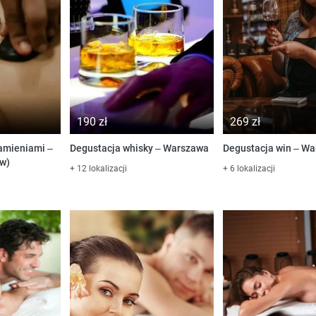
190 zł
269 zł
amieniami –
Degustacja whisky – Warszawa
Degustacja win – W
w)
+ 12 lokalizacji
+ 6 lokalizacji