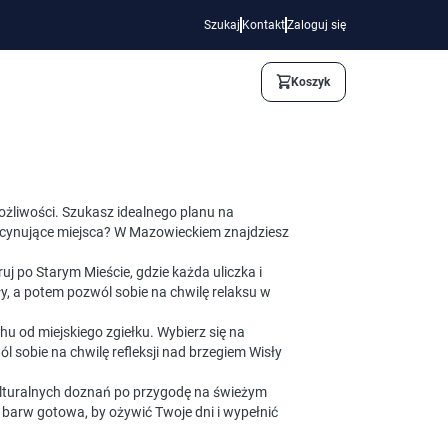
Szukaj
Kontakt
Zaloguj się
Koszyk
możliwości. Szukasz idealnego planu na
cynujące miejsca? W Mazowieckiem znajdziesz
uj po Starym Mieście, gdzie każda uliczka i
, a potem pozwól sobie na chwilę relaksu w
hu od miejskiego zgiełku. Wybierz się na
sobie na chwilę refleksji nad brzegiem Wisły
ulturalnych doznań po przygodę na świeżym
 barw gotowa, by ożywić Twoje dni i wypełnić