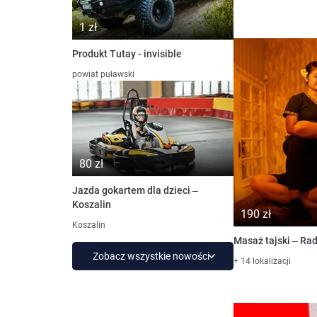
1 zł
Produkt Tutay - invisible
powiat puławski
80 zł
Jazda gokartem dla dzieci –
Koszalin
190 zł
Koszalin
Masaż tajski – R
Zobacz wszystkie nowości
+ 14 lokalizacji