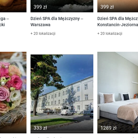
399 zł
399 zł
jga –
Dzień SPA dla Mężczyzny –
Dzień SPA dla Mężcz
cki
Warszawa
Konstancin-Jeziorn
+ 20 lokalizacji
+ 20 lokalizacji
333 zł
1289 zł