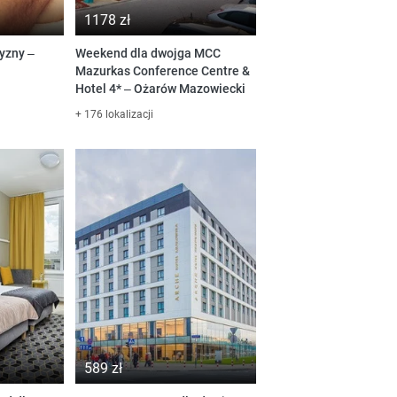
1178 zł
yzny –
Weekend dla dwojga MCC
a
Mazurkas Conference Centre &
Hotel 4* – Ożarów Mazowiecki
+ 176 lokalizacji
589 zł