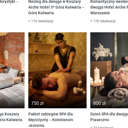
orystyki –
Nocleg dla dwojga w Koszary
Romantyczny weeke
Arche Hotel 3* Góra Kalwaria –
dwojga Hotel Arche 
Góra Kalwaria
Warszawie
+ 116 lokalizacji
+ 176 lokalizacji
750 zł
800 zł
ga Koszary
Pakiet zabiegów SPA dla
Dzień SPA dla dwojg
óra Kalwaria
Mężczyzny – Konstancin-
Piaseczno
Jeziorna
+ 33 lokalizacji