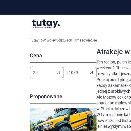
Tutay
W województwach
mazowieckie
Atrakcje 
Cena
Ten region, pełen 
weekend? Chcesz z
zł
zł
to wszystko i jeszc
Poczuj puls tętnią
każdy zakamarek op
jednej z urokliwyc
Proponowane
Ale Mazowieckie to 
spacer po malownic
w Płocku. Mazowiec
W tym regionie ka
powietrzu, od hist
je niezwykłymi ws