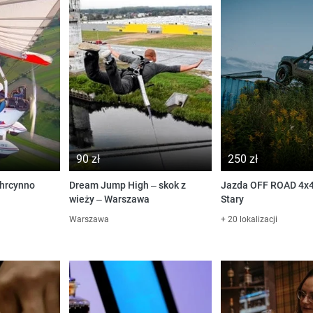
90 zł
250 zł
Chrcynno
Dream Jump High – skok z
Jazda OFF ROAD 4x4
wieży – Warszawa
Stary
Warszawa
+ 20 lokalizacji