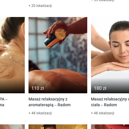
+ 20 lokalizacji
110 zł
180 zł
PA –
Masaż relaksacyjny z
Masaż relaksacyjny 
rna
aromaterapią – Radom
ciała – Radom
+ 48 lokalizacji
+ 48 lokalizacji