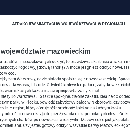
ATRAKCJE
W MIASTACH
W WOJEWÓDZTWACH
W REGIONACH
w województwie mazowieckim
kontrastów i nieoczekiwanych odkryć, to prawdziwa skarbnica atrakcji i 
askoczyć kogoś wyjątkową randką? A może pragniesz odkryć nowe, fas
ze więcej.
cej życiem Warszawy, gdzie historia spotyka się z nowoczesnością. Spacer
owiada własną historię. Odwiedź królewskie pałace, zabytkowe kościoły
h kawiarni, których każda ma swój niepowtarzalny klimat.
nie tylko Warszawa. To także spokojne, zielone zakątki, idealne do oddec
zym parku w Płocku, odwiedź zabytkowy pałac w Nieborowie, czy pozwól 
kie to region, który oferuje różnorodność i piękno na każdym kroku.
żdy odcień to nowa okazja do przeżywania niezapomnianych chwil. Od k
orycznych skarbów po nowoczesne rozrywki - Mazowieckie jest jak paleta
pomnieniami. Czy jesteś gotowy odkryć wszystkie barwy Mazowieckiego?