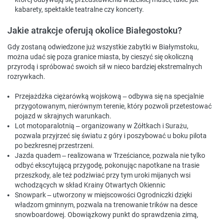
kabarety, spektakle teatralne czy koncerty.
Jakie atrakcje oferują okolice Białegostoku?
Gdy zostaną odwiedzone już wszystkie zabytki w Białymstoku,
można udać się poza granice miasta, by cieszyć się okoliczną
przyrodą i spróbować swoich sił w nieco bardziej ekstremalnych
rozrywkach.
Przejażdżka ciężarówką wojskową
– odbywa się na specjalnie
przygotowanym, nierównym terenie, który pozwoli przetestować
pojazd w skrajnych warunkach.
Lot motoparalotnią
– organizowany w Żółtkach i Surażu,
pozwala przyjrzeć się światu z góry i poszybować u boku pilota
po bezkresnej przestrzeni.
Jazda quadem – realizowana w Trześciance, pozwala nie tylko
odbyć ekscytującą przygodę, pokonując napotkane na trasie
przeszkody, ale też podziwiać przy tym uroki mijanych wsi
wchodzących w skład Krainy Otwartych Okiennic
Snowpark
– utworzony w miejscowości Ogrodniczki dzięki
władzom gminnym, pozwala na trenowanie trików na desce
snowboardowej. Obowiązkowy punkt do sprawdzenia zimą,