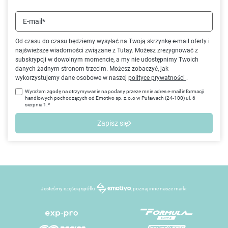
E-mail*
Od czasu do czasu będziemy wysyłać na Twoją skrzynkę e-mail oferty i
najświeższe wiadomości związane z Tutay. Możesz zrezygnować z
subskrypcji w dowolnym momencie, a my nie udostępnimy Twoich
danych żadnym stronom trzecim. Możesz zobaczyć, jak
wykorzystujemy dane osobowe w naszej
polityce prywatności
.
Wyrażam zgodę na otrzymywanie na podany przeze mnie adres e-mail informacji
handlowych pochodzących od Emotivo sp. z.o.o w Puławach (24-100) ul. 6
sierpnia 1.*
Zapisz się
Jesteśmy częścią spółki
, poznaj inne nasze marki: