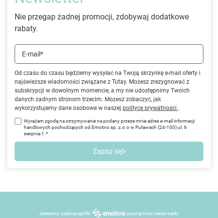
Nie przegap żadnej promocji, zdobywaj dodatkowe
rabaty.
E-mail*
Od czasu do czasu będziemy wysyłać na Twoją skrzynkę e-mail oferty i
najświeższe wiadomości związane z Tutay. Możesz zrezygnować z
subskrypcji w dowolnym momencie, a my nie udostępnimy Twoich
danych żadnym stronom trzecim. Możesz zobaczyć, jak
wykorzystujemy dane osobowe w naszej
polityce prywatności
.
Wyrażam zgodę na otrzymywanie na podany przeze mnie adres e-mail informacji
handlowych pochodzących od Emotivo sp. z.o.o w Puławach (24-100) ul. 6
sierpnia 1.*
Zapisz się
Jesteśmy częścią spółki
, poznaj inne nasze marki: