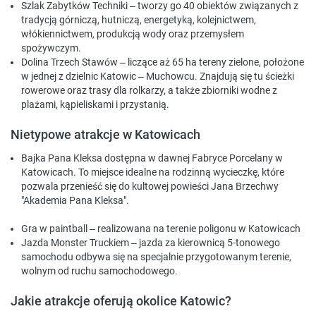
Szlak Zabytków Techniki
– tworzy go 40 obiektów związanych z
tradycją górniczą, hutniczą, energetyką, kolejnictwem,
włókiennictwem, produkcją wody oraz przemysłem
spożywczym.
Dolina Trzech Stawów
– liczące aż 65 ha tereny zielone, położone
w jednej z dzielnic Katowic – Muchowcu. Znajdują się tu ścieżki
rowerowe oraz trasy dla rolkarzy, a także zbiorniki wodne z
plażami, kąpieliskami i przystanią.
Nietypowe atrakcje w Katowicach
Bajka Pana Kleksa
dostępna w dawnej Fabryce Porcelany w
Katowicach. To miejsce idealne na rodzinną wycieczkę, które
pozwala przenieść się do kultowej powieści Jana Brzechwy
"Akademia Pana Kleksa".
Gra w paintball
– realizowana na terenie poligonu w Katowicach
Jazda Monster Truckiem
– jazda za kierownicą 5-tonowego
samochodu odbywa się na specjalnie przygotowanym terenie,
wolnym od ruchu samochodowego.
Jakie atrakcje oferują okolice Katowic?