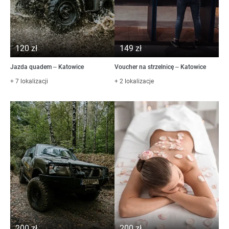
120 zł
149 zł
Jazda quadem – Katowice
Voucher na strzelnicę – Katowice
+ 7 lokalizacji
+ 2 lokalizacje
200 zł
200 zł