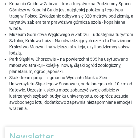
Kopalnia Guido w Zabrzu
– trasa turystyczna Podziemny Spacer
Górniczy w Kopalni Guido jest najgłębiej położoną tego typu
trasą w Polsce. Zwiedzanie odbywa się 320 metrów pod ziemią, a
turystów zabiera tam prawdziwa górnicza szola - kopalniana
winda.
Muzeum Górnictwa Węglowego w Zabrzu
– udostępnia turystom
Sztolnię Królowa Luiza. Na odwiedzających czeka tu Podziemne
Królestwo Maszyn i największa atrakcja, czyli podziemny spływ
łodzią.
Park Śląski w Chorzowie
– na powierzchni 535 ha usytuowano
mnóstwo atrakcji - kolejkę linową, śląski ogród zoologiczny,
planetarium, ogród japoński.
Skok dream jump
– z gmachu Wydziału Nauk o Ziemi
Uniwersytetu Śląskiego w Sosnowcu, oddalonego o ok. 10 km od
Katowic. Uczestnik skoku może zobaczyć swoje odbicie w
lustrzanych szybach budynku uniwersytetu, co oprócz uczucia
swobodnego lotu, dodatkowo zapewnia niezapomniane emocje i
wrażenia.
Newsletter