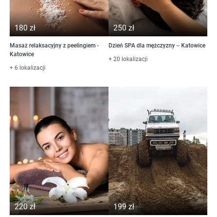
180 zł
250 zł
Masaż relaksacyjny z peelingiem -
Dzień SPA dla mężczyzny – Katowice
Katowice
+ 20 lokalizacji
+ 6 lokalizacji
220 zł
199 zł