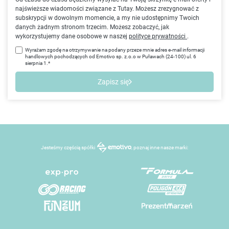
najświeższe wiadomości związane z Tutay. Możesz zrezygnować z
subskrypcji w dowolnym momencie, a my nie udostępnimy Twoich
danych żadnym stronom trzecim. Możesz zobaczyć, jak
wykorzystujemy dane osobowe w naszej
polityce prywatności
.
Wyrażam zgodę na otrzymywanie na podany przeze mnie adres e-mail informacji
handlowych pochodzących od Emotivo sp. z.o.o w Puławach (24-100) ul. 6
sierpnia 1.*
Zapisz się
Jesteśmy częścią spółki
, poznaj inne nasze marki: