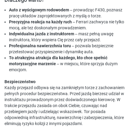
Auto z wyścigowym rodowodem
– prowadząc F430, poznasz
pracę układów zaprojektowanych z myślą o torze.
Precyzyjna reakcja na każdy ruch
– Ferrari zachwyca nie tylko
mocą, ale też doskonałym prowadzeniem.
Indywidualna jazda z instruktorem
– masz pełną uwagę
instruktora, który wspiera Cię przez cały przejazd.
Profesjonalna nawierzchnia toru
– pozwala bezpiecznie
przetestować przyspieszenie i dynamikę auta.
To atrakcyjna atrakcja dla każdego, kto chce spełnić
motoryzacyjne marzenie
– w miejscu, które sprzyja dużym
emocjom.
Bezpieczeństwo
Każdy przejazd odbywa się na zamkniętym torze z zachowaniem
pełnych procedur bezpieczeństwa. Przed jazdą bierzesz udział w
instruktażu prowadzonym przez doświadczonego kierowcę. W
trakcie przejazdu zasiada on obok Ciebie, czuwając nad
przebiegiem jazdy i udzielając wskazówek. Tor posiada
odpowiednią infrastrukturę, nawierzchnię i zabezpieczenia, które
eliminują ryzyko kolizji z innymi pojazdami.