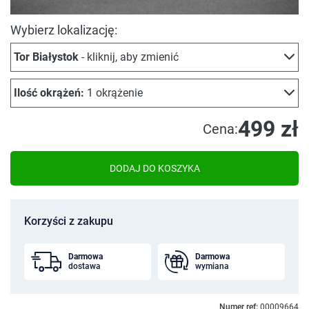
Wybierz lokalizację:
Tor Białystok
- kliknij, aby zmienić
Ilość okrążeń:
1 okrążenie
499 zł
Cena:
DODAJ DO KOSZYKA
Korzyści z zakupu
Darmowa
Darmowa
dostawa
wymiana
Numer ref:
00009664