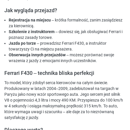
Jak wygląda przejazd?
Rejestracja na miejscu
– krótka formalność, zanim zasiądziesz
za kierownicą.
Szkolenie z instruktorem
– dowiesz się, jak obsługiwać Ferrari i
poznasz zasady torowe.
Jazda po torze
– prowadzisz Ferrari F430, a instruktor
towarzyszy Ci na miejscu pasażera.
Obserwacja innych przejazdów
– możesz porównać swoje
wrażenia z jazdy z emocjami innych uczestników.
Ferrari F430 – technika bliska perfekcji
To model, który zdobył serca kierowców na całym świecie.
Produkowany w latach 2004–2009, zadebiutował na targach w
Paryżu jako nowy wzór sportowego auta. Jego sercem jest silnik
V8 o pojemności 4,3 litra i mocy 490 KM. Przyspiesza do 100 km/h
w 4 sekundy i osiąga maksymalną prędkość 315 km/h. To auto,
które wymaga uwagi i szacunku – ale daje za to niezrównaną
satysfakcję z jazdy.
Dlaczego warto?