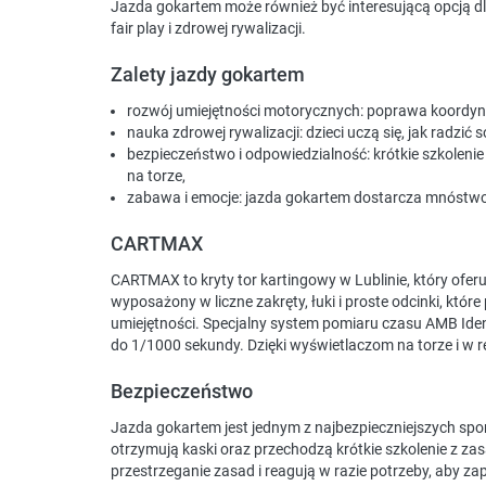
Jazda gokartem może również być interesującą opcją dla
fair play i zdrowej rywalizacji.
Zalety jazdy gokartem
rozwój umiejętności motorycznych: poprawa koordynacj
nauka zdrowej rywalizacji: dzieci uczą się, jak radzić
bezpieczeństwo i odpowiedzialność: krótkie szkolen
na torze,
zabawa i emocje: jazda gokartem dostarcza mnóstwo 
CARTMAX
CARTMAX to kryty tor kartingowy w Lublinie, który ofer
wyposażony w liczne zakręty, łuki i proste odcinki, któr
umiejętności. Specjalny system pomiaru czasu AMB Iden
do 1/1000 sekundy. Dzięki wyświetlaczom na torze i w re
Bezpieczeństwo
Jazda gokartem jest jednym z najbezpieczniejszych spo
otrzymują kaski oraz przechodzą krótkie szkolenie z zas
przestrzeganie zasad i reagują w razie potrzeby, aby za