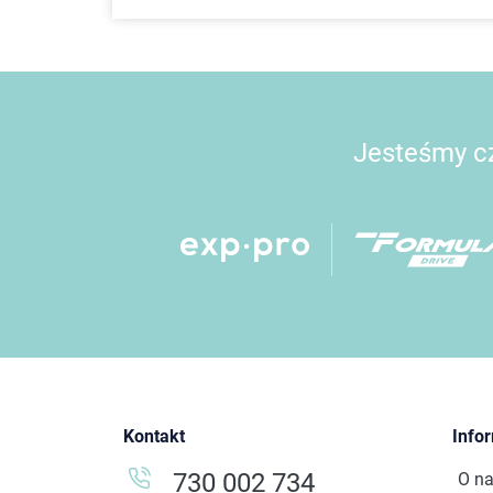
Jesteśmy cz
Kontakt
Info
730 002 734
O n