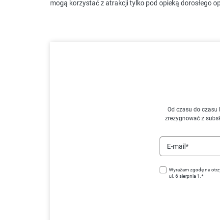
mogą korzystać z atrakcji tylko pod opieką dorosłego o
Od czasu do czasu 
zrezygnować z subs
E-mail*
Wyrażam zgodę na otrz
ul. 6 sierpnia 1.*