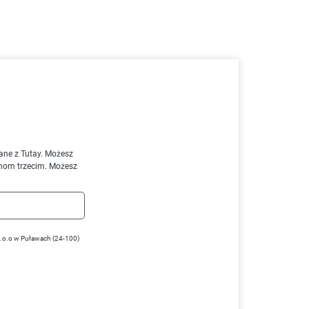
ane z Tutay. Możesz
nom trzecim. Możesz
z.o.o w Puławach (24-100)