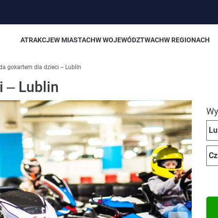
ATRAKCJE
W MIASTACH
W WOJEWÓDZTWACH
W REGIONACH
da gokartem dla dzieci – Lublin
 – Lublin
Wyb
Lu
Cz