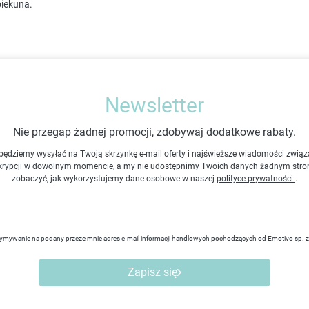
piekuna.
Newsletter
Nie przegap żadnej promocji, zdobywaj dodatkowe rabaty.
będziemy wysyłać na Twoją skrzynkę e-mail oferty i najświeższe wiadomości związ
krypcji w dowolnym momencie, a my nie udostępnimy Twoich danych żadnym stro
zobaczyć, jak wykorzystujemy dane osobowe w naszej
polityce prywatności
.
ymywanie na podany przeze mnie adres e-mail informacji handlowych pochodzących od Emotivo sp. 
Zapisz się