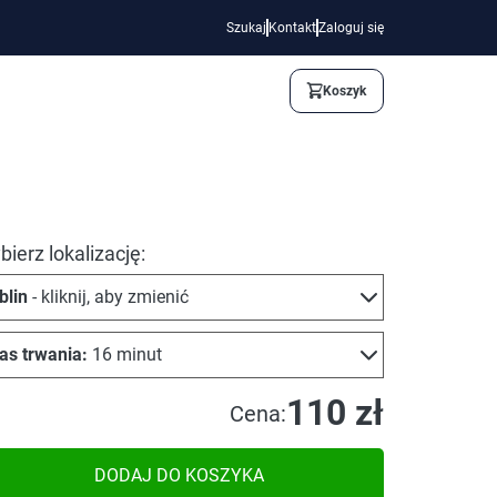
Szukaj
Kontakt
Zaloguj się
Koszyk
ierz lokalizację:
blin
- kliknij, aby zmienić
as trwania:
16 minut
110 zł
Cena:
DODAJ DO KOSZYKA