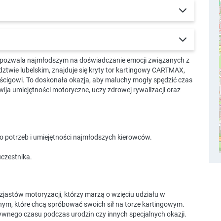
ra pozwala najmłodszym na doświadczanie emocji związanych z
ztwie lubelskim, znajduje się kryty tor kartingowy CARTMAX,
yścigowi. To doskonała okazja, aby maluchy mogły spędzić czas
ja umiejętności motoryczne, uczy zdrowej rywalizacji oraz
 potrzeb i umiejętności najmłodszych kierowców.
uczestnika.
uzjastów motoryzacji, którzy marzą o wzięciu udziału w
lnym, które chcą spróbować swoich sił na torze kartingowym.
ywnego czasu podczas urodzin czy innych specjalnych okazji.