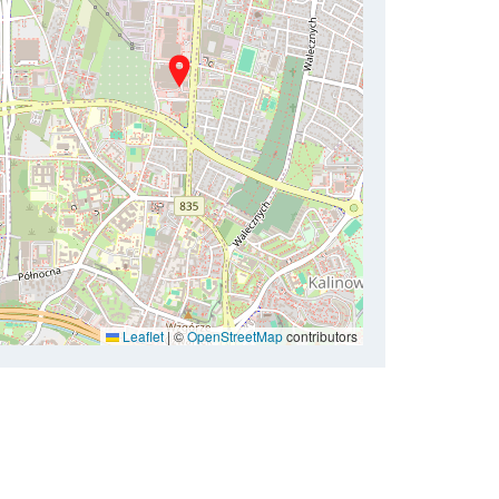
Leaflet
|
©
OpenStreetMap
contributors