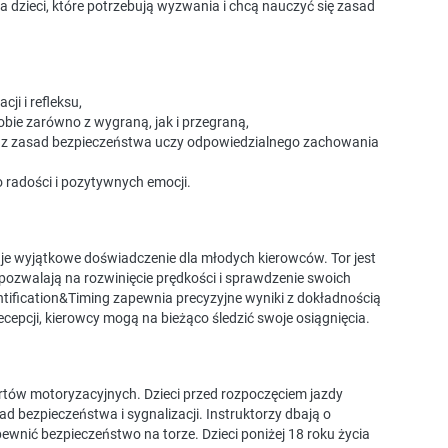
 dzieci, które potrzebują wyzwania i chcą nauczyć się zasad
i i refleksu,
 sobie zarówno z wygraną, jak i przegraną,
ie z zasad bezpieczeństwa uczy odpowiedzialnego zachowania
radości i pozytywnych emocji.
uje wyjątkowe doświadczenie dla młodych kierowców. Tor jest
e pozwalają na rozwinięcie prędkości i sprawdzenie swoich
tification&Timing zapewnia precyzyjne wyniki z dokładnością
cepcji, kierowcy mogą na bieżąco śledzić swoje osiągnięcia.
rtów motoryzacyjnych. Dzieci przed rozpoczęciem jazdy
ad bezpieczeństwa i sygnalizacji. Instruktorzy dbają o
pewnić bezpieczeństwo na torze. Dzieci poniżej 18 roku życia