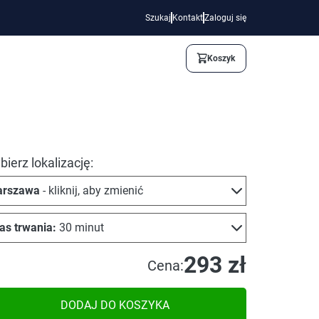
Szukaj
Kontakt
Zaloguj się
Koszyk
ierz lokalizację:
rszawa
- kliknij, aby zmienić
as trwania:
30 minut
293 zł
Cena:
DODAJ DO KOSZYKA