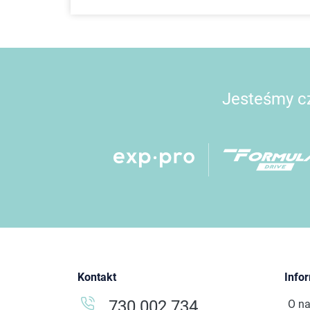
Jesteśmy cz
Kontakt
Info
730 002 734
O n