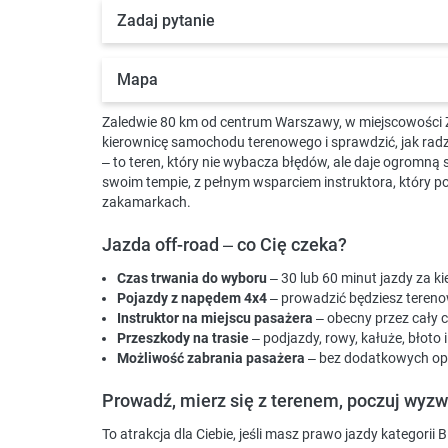
Zadaj pytanie
Mapa
Zaledwie 80 km od centrum Warszawy, w miejscowości
kierownicę samochodu terenowego i sprawdzić, jak radz
– to teren, który nie wybacza błędów, ale daje ogromną
swoim tempie, z pełnym wsparciem instruktora, który pod
zakamarkach.
Jazda off-road – co Cię czeka?
Czas trwania do wyboru
– 30 lub 60 minut jazdy za k
Pojazdy z napędem 4x4
– prowadzić będziesz tereno
Instruktor na miejscu pasażera
– obecny przez cały 
Przeszkody na trasie
– podjazdy, rowy, kałuże, błoto 
Możliwość zabrania pasażera
– bez dodatkowych opł
Prowadź, mierz się z terenem, poczuj wyz
To atrakcja dla Ciebie, jeśli masz prawo jazdy kategor