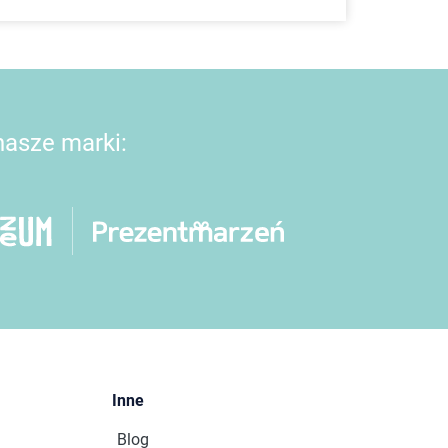
 nasze marki:
Inne
Blog