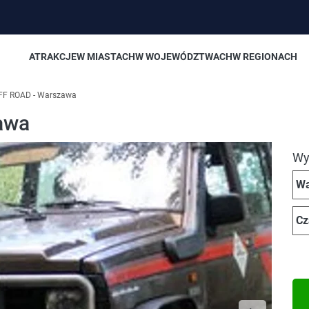
ATRAKCJE
W MIASTACH
W WOJEWÓDZTWACH
W REGIONACH
FF ROAD - Warszawa
awa
Wyb
Wa
Cz