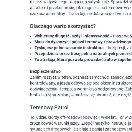
nieprzewidywalnego i dającego satysfakcję. Sprawdzi si
asfaltem i przekonać się, jak reagujesz na terenowe wyz
szukasz adrenaliny – trasa będzie dobrana do Twoich m
Dlaczego warto skorzystać?
Wybierasz długość jazdy i intensywność
– masz wpły
Masz do dyspozycji pojazd terenowy z prawdziwego
Zyskujesz pełne wsparcie instruktora
– bez presji, z
Przejedziesz przez trasę pełną naturalnych przeszk
To atrakcja, która pozwala prowadzić auto w zupeł
Bezpieczeństwo
Zanim ruszysz w teren, poznasz samochód, zasady jazdy
kontrolowany, a jazda odbywa się pod okiem instruktora
doświadczenia i tempa, a warunki są nadzorowane. Zab
błoto i strój na zmianę – możesz się ubrudzić, a to część
Terenowy Patrol
To ludzie, którzy off-roadowi poświęcili wiele lat. Tor
zróżnicować warunki jazdy. Zespół nie tylko instruuje, j
sytuacjach drogowych. Działają z pasją i zaangażowanie