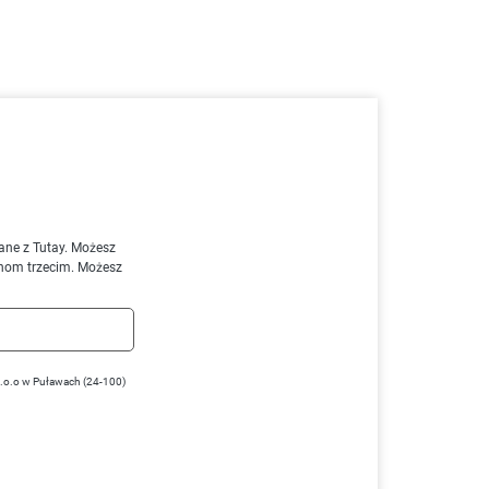
ane z Tutay. Możesz
nom trzecim. Możesz
z.o.o w Puławach (24-100)