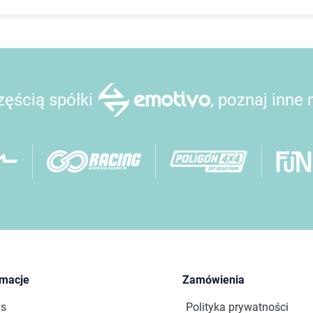
ęścią spółki
, poznaj inne
rmacje
Zamówienia
as
Polityka prywatności