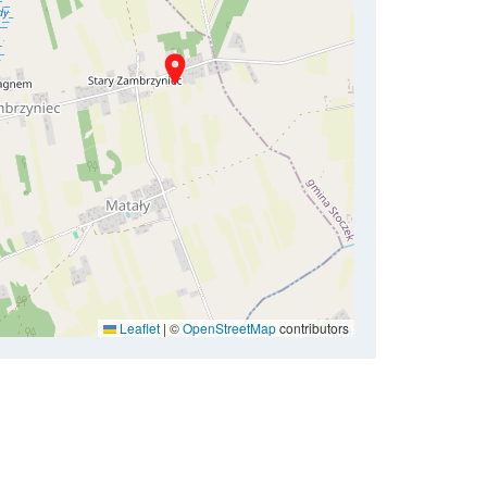
Leaflet
|
©
OpenStreetMap
contributors