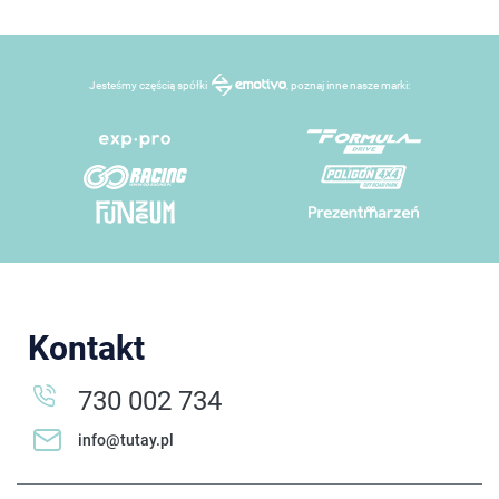
Jesteśmy częścią spółki
, poznaj inne nasze marki:
Kontakt
730 002 734
info@tutay.pl