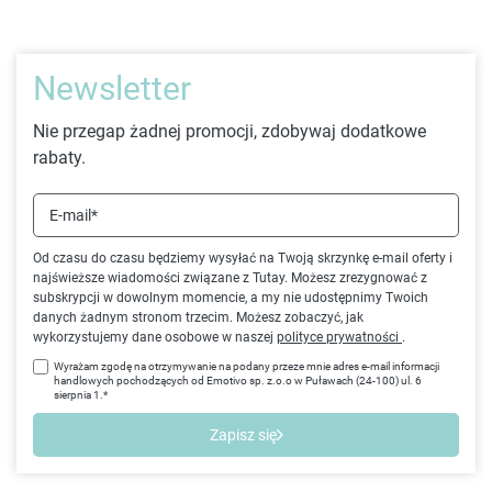
Newsletter
Nie przegap żadnej promocji, zdobywaj dodatkowe
rabaty.
E-mail*
Od czasu do czasu będziemy wysyłać na Twoją skrzynkę e-mail oferty i
najświeższe wiadomości związane z Tutay. Możesz zrezygnować z
subskrypcji w dowolnym momencie, a my nie udostępnimy Twoich
danych żadnym stronom trzecim. Możesz zobaczyć, jak
wykorzystujemy dane osobowe w naszej
polityce prywatności
.
Wyrażam zgodę na otrzymywanie na podany przeze mnie adres e-mail informacji
handlowych pochodzących od Emotivo sp. z.o.o w Puławach (24-100) ul. 6
sierpnia 1.*
Zapisz się