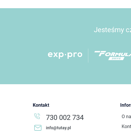
Jesteśmy cz
Kontakt
Info
730 002 734
O n
Kont
info@tutay.pl