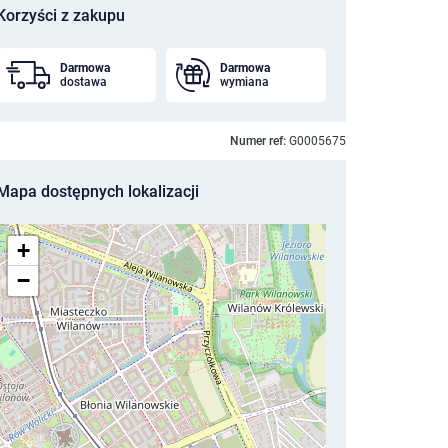
Korzyści z zakupu
Darmowa
Darmowa
dostawa
wymiana
Numer ref:
G0005675
Mapa dostępnych lokalizacji
+
−