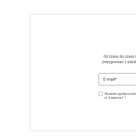
Od czasu do czasu 
zrezygnować z subs
E-mail*
Wyrażam zgodę na otrz
ul. 6 sierpnia 1.*