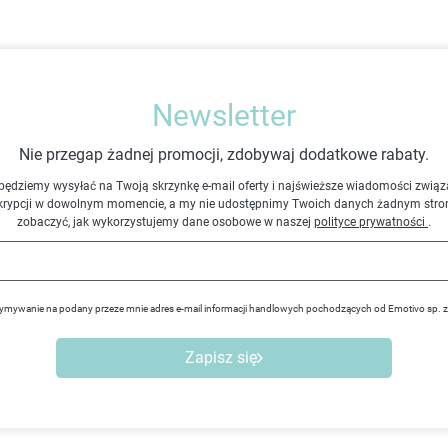
Newsletter
Nie przegap żadnej promocji, zdobywaj dodatkowe rabaty.
będziemy wysyłać na Twoją skrzynkę e-mail oferty i najświeższe wiadomości związ
krypcji w dowolnym momencie, a my nie udostępnimy Twoich danych żadnym stro
zobaczyć, jak wykorzystujemy dane osobowe w naszej
polityce prywatności
.
ymywanie na podany przeze mnie adres e-mail informacji handlowych pochodzących od Emotivo sp. 
Zapisz się