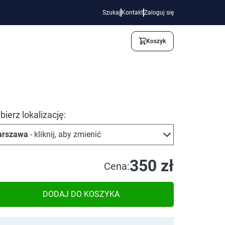
Szukaj
Kontakt
Zaloguj się
Koszyk
ierz lokalizację:
rszawa
- kliknij, aby zmienić
350 zł
Cena:
DODAJ DO KOSZYKA