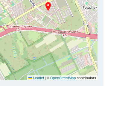
Leaflet
|
©
OpenStreetMap
contributors