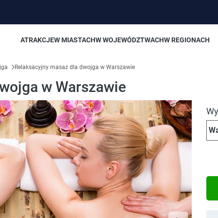
ATRAKCJE
W MIASTACH
W WOJEWÓDZTWACH
W REGIONACH
ojga
Relaksacyjny masaż dla dwojga w Warszawie
dwojga w Warszawie
Wyb
Wa