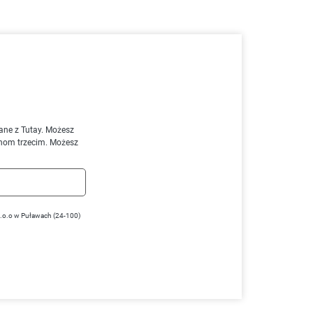
ane z Tutay. Możesz
nom trzecim. Możesz
z.o.o w Puławach (24-100)