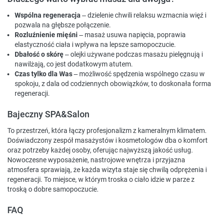
Wspólna regeneracja
– dzielenie chwili relaksu wzmacnia więź i
pozwala na głębsze połączenie.
Rozluźnienie mięśni
– masaż usuwa napięcia, poprawia
elastyczność ciała i wpływa na lepsze samopoczucie.
Dbałość o skórę
– olejki używane podczas masażu pielęgnują i
nawilżają, co jest dodatkowym atutem.
Czas tylko dla Was
– możliwość spędzenia wspólnego czasu w
spokoju, z dala od codziennych obowiązków, to doskonała forma
regeneracji.
Bajeczny SPA&Salon
To przestrzeń, która łączy profesjonalizm z kameralnym klimatem.
Doświadczony zespół masażystów i kosmetologów dba o komfort
oraz potrzeby każdej osoby, oferując najwyższą jakość usług.
Nowoczesne wyposażenie, nastrojowe wnętrza i przyjazna
atmosfera sprawiają, że każda wizyta staje się chwilą odprężenia i
regeneracji. To miejsce, w którym troska o ciało idzie w parze z
troską o dobre samopoczucie.
FAQ