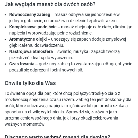
Jak wygląda masaż dla dwóch osób?
Równoczesny zabieg
– masaż odbywa się jednocześnie w
jednym gabinecie, co umożliwia dzielenie tej chwili razem.
Kompleksowe podejście
– masaż obejmuje całe ciało, eliminując
napięcia i wprowadzając pełne rozluźnienie.
Aromatyczne olejki
– unoszący się zapach dodaje zmysłowej
głębi całemu doświadczeniu.
Nastrojowa atmosfera
– światło, muzyka i zapach tworzą
przestrzeń idealną do wyciszenia.
Czas trwania
– godzinny zabieg to wystarczająco długo, abyście
poczuli się odprężeni i pełni nowych sił.
Chwila tylko dla Was
To świetna opcja dla par, które chcą połączyć troskę o ciało z
możliwością spędzenia czasu razem. Zabieg ten jest doskonały dla
osób, które odczuwają napięcia mięśniowe lub po prostu szukają
sposobu na chwilę wytchnienia. Sprawdzi się zarówno jako
urozmaicenie wspólnego dnia, jak i przy okazji celebrowania
ważnych momentów.
Dlaczego warto wybrać masaż dla dwojga?