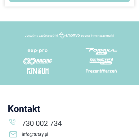
Jesteśmy częścią spółki
, poznaj inne nasze marki:
Kontakt
730 002 734
info@tutay.pl