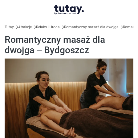
Tutay
Atrakcje
Relaks i Uroda
Romantyczny masaż dla dwojga
Romanty
Romantyczny masaż dla
dwojga – Bydgoszcz