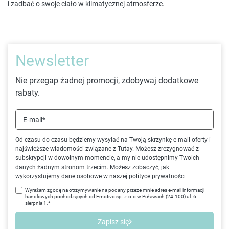
i zadbać o swoje ciało w klimatycznej atmosferze.
Newsletter
Nie przegap żadnej promocji, zdobywaj dodatkowe
rabaty.
E-mail*
Od czasu do czasu będziemy wysyłać na Twoją skrzynkę e-mail oferty i
najświeższe wiadomości związane z Tutay. Możesz zrezygnować z
subskrypcji w dowolnym momencie, a my nie udostępnimy Twoich
danych żadnym stronom trzecim. Możesz zobaczyć, jak
wykorzystujemy dane osobowe w naszej
polityce prywatności
.
Wyrażam zgodę na otrzymywanie na podany przeze mnie adres e-mail informacji
handlowych pochodzących od Emotivo sp. z.o.o w Puławach (24-100) ul. 6
sierpnia 1.*
Zapisz się