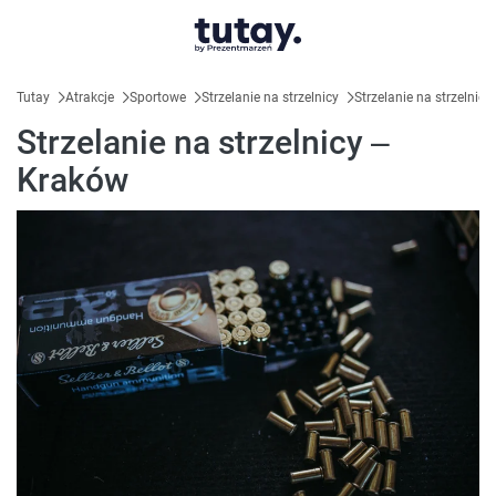
Tutay
Atrakcje
Sportowe
Strzelanie na strzelnicy
Strzelanie na strzelnic
Strzelanie na strzelnicy –
Kraków