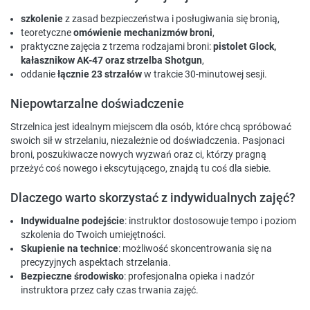
szkolenie
z zasad bezpieczeństwa i posługiwania się bronią,
teoretyczne
omówienie mechanizmów broni
,
praktyczne zajęcia z trzema rodzajami broni:
pistolet Glock,
kałasznikow AK-47 oraz strzelba Shotgun
,
oddanie
łącznie 23 strzałów
w trakcie 30-minutowej sesji.
Niepowtarzalne doświadczenie
Strzelnica jest idealnym miejscem dla osób, które chcą spróbować
swoich sił w strzelaniu, niezależnie od doświadczenia. Pasjonaci
broni, poszukiwacze nowych wyzwań oraz ci, którzy pragną
przeżyć coś nowego i ekscytującego, znajdą tu coś dla siebie.
Dlaczego warto skorzystać z indywidualnych zajęć?
Indywidualne podejście
: instruktor dostosowuje tempo i poziom
szkolenia do Twoich umiejętności.
Skupienie na technice
: możliwość skoncentrowania się na
precyzyjnych aspektach strzelania.
Bezpieczne środowisko
: profesjonalna opieka i nadzór
instruktora przez cały czas trwania zajęć.