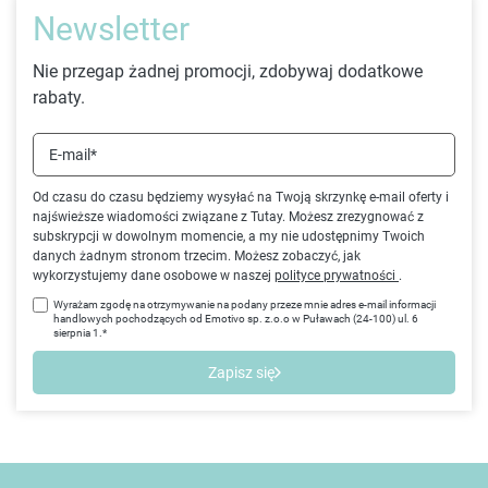
Newsletter
Nie przegap żadnej promocji, zdobywaj dodatkowe
rabaty.
E-mail*
Od czasu do czasu będziemy wysyłać na Twoją skrzynkę e-mail oferty i
najświeższe wiadomości związane z Tutay. Możesz zrezygnować z
subskrypcji w dowolnym momencie, a my nie udostępnimy Twoich
danych żadnym stronom trzecim. Możesz zobaczyć, jak
wykorzystujemy dane osobowe w naszej
polityce prywatności
.
Wyrażam zgodę na otrzymywanie na podany przeze mnie adres e-mail informacji
handlowych pochodzących od Emotivo sp. z.o.o w Puławach (24-100) ul. 6
sierpnia 1.*
Zapisz się