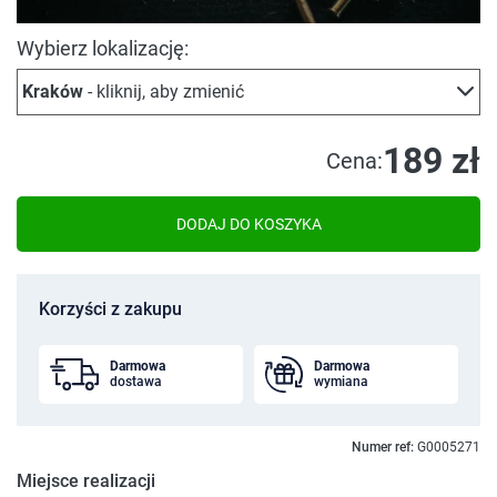
Wybierz lokalizację:
Kraków
- kliknij, aby zmienić
189 zł
Cena:
DODAJ DO KOSZYKA
Korzyści z zakupu
Darmowa
Darmowa
dostawa
wymiana
Numer ref:
G0005271
Miejsce realizacji