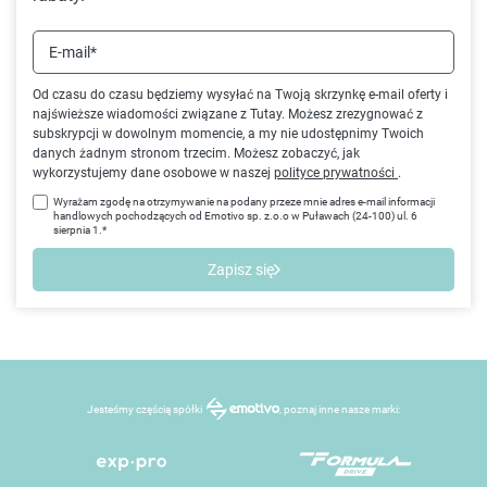
E-mail*
Od czasu do czasu będziemy wysyłać na Twoją skrzynkę e-mail oferty i
najświeższe wiadomości związane z Tutay. Możesz zrezygnować z
subskrypcji w dowolnym momencie, a my nie udostępnimy Twoich
danych żadnym stronom trzecim. Możesz zobaczyć, jak
wykorzystujemy dane osobowe w naszej
polityce prywatności
.
Wyrażam zgodę na otrzymywanie na podany przeze mnie adres e-mail informacji
handlowych pochodzących od Emotivo sp. z.o.o w Puławach (24-100) ul. 6
sierpnia 1.*
Zapisz się
Jesteśmy częścią spółki
, poznaj inne nasze marki: