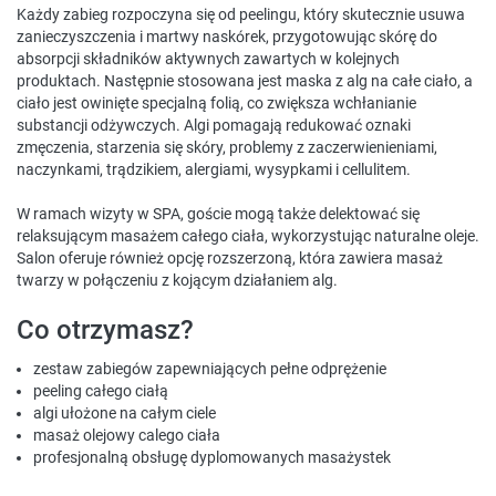
Każdy zabieg rozpoczyna się od peelingu, który skutecznie usuwa
zanieczyszczenia i martwy naskórek, przygotowując skórę do
absorpcji składników aktywnych zawartych w kolejnych
produktach. Następnie stosowana jest maska z alg na całe ciało, a
ciało jest owinięte specjalną folią, co zwiększa wchłanianie
substancji odżywczych. Algi pomagają redukować oznaki
zmęczenia, starzenia się skóry, problemy z zaczerwienieniami,
naczynkami, trądzikiem, alergiami, wysypkami i cellulitem.
W ramach wizyty w SPA, goście mogą także delektować się
relaksującym masażem całego ciała, wykorzystując naturalne oleje.
Salon oferuje również opcję rozszerzoną, która zawiera masaż
twarzy w połączeniu z kojącym działaniem alg.
Co otrzymasz?
zestaw zabiegów zapewniających pełne odprężenie
peeling całego ciałą
algi ułożone na całym ciele
masaż olejowy calego ciała
profesjonalną obsługę dyplomowanych masażystek