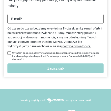
rabaty.
E-mail*
Od czasu do czasu będziemy wysyłać na Twoją skrzynkę e-mail oferty i
najświeższe wiadomości związane z Tutay. Możesz zrezygnować z
subskrypcji w dowolnym momencie, a my nie udostępnimy Twoich
danych żadnym stronom trzecim. Możesz zobaczyć, jak
wykorzystujemy dane osobowe w naszej
polityce prywatności
.
Wyrażam zgodę na otrzymywanie na podany przeze mnie adres e-mail informacji
handlowych pochodzących od Emotivo sp. z.o.o w Puławach (24-100) ul. 6
sierpnia 1.*
Zapisz się
Jesteśmy częścią spółki
, poznaj inne nasze marki: