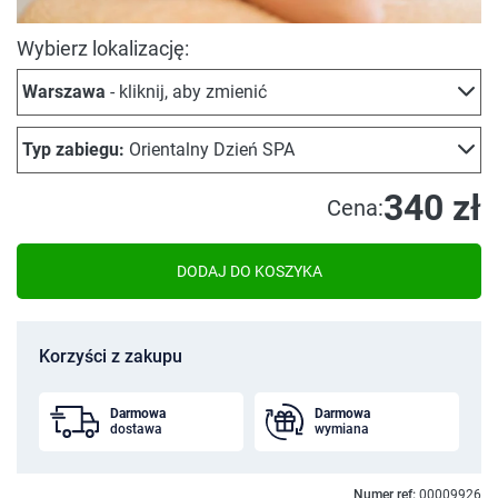
Wybierz lokalizację:
Warszawa
- kliknij, aby zmienić
Typ zabiegu:
Orientalny Dzień SPA
340 zł
Cena:
DODAJ DO KOSZYKA
Korzyści z zakupu
Darmowa
Darmowa
dostawa
wymiana
Numer ref:
00009926