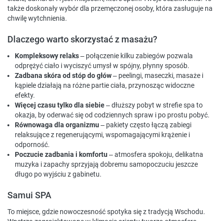
także doskonały wybór dla przemęczonej osoby, która zasługuje na
chwilę wytchnienia.
Dlaczego warto skorzystać z masażu?
Kompleksowy relaks
– połączenie kilku zabiegów pozwala
odprężyć ciało i wyciszyć umysł w spójny, płynny sposób.
Zadbana skóra od stóp do głów
– peelingi, maseczki, masaże i
kąpiele działają na różne partie ciała, przynosząc widoczne
efekty.
Więcej czasu tylko dla siebie
– dłuższy pobyt w strefie spa to
okazja, by oderwać się od codziennych spraw i po prostu pobyć.
Równowaga dla organizmu
– pakiety często łączą zabiegi
relaksujące z regenerującymi, wspomagającymi krążenie i
odporność.
Poczucie zadbania i komfortu
– atmosfera spokoju, delikatna
muzyka i zapachy sprzyjają dobremu samopoczuciu jeszcze
długo po wyjściu z gabinetu.
Samui SPA
To miejsce, gdzie nowoczesność spotyka się z tradycją Wschodu.