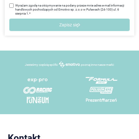
Wyrażam zgodę na otrzymywanie na podany przeze mnie adres e-mail informacji
handlowych pochodzących od Emotivo sp. z.o.o w Puławach (24-100) ul. 6
sierpnia 1.*
Zapisz się
Jesteśmy częścią spółki
, poznaj inne nasze marki:
Kontakt