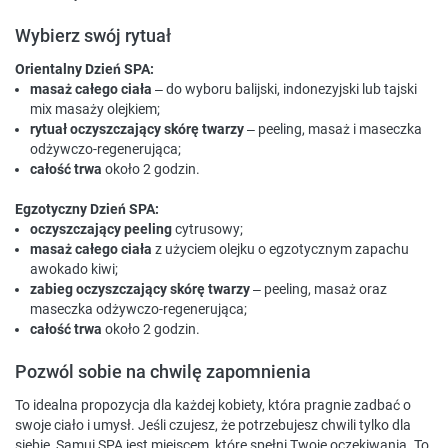
Wybierz swój rytuał
Orientalny Dzień SPA:
masaż całego ciała
– do wyboru balijski, indonezyjski lub tajski
mix masaży olejkiem;
rytuał oczyszczający skórę twarzy
– peeling, masaż i maseczka
odżywczo-regenerująca;
całość trwa
około 2 godzin.
Egzotyczny Dzień SPA:
oczyszczający peeling
cytrusowy;
masaż całego ciała
z użyciem olejku o egzotycznym zapachu
awokado kiwi;
zabieg oczyszczający skórę twarzy
– peeling, masaż oraz
maseczka odżywczo-regenerująca;
całość trwa
około 2 godzin.
Pozwól sobie na chwilę zapomnienia
To idealna propozycja dla każdej kobiety, która pragnie zadbać o
swoje ciało i umysł. Jeśli czujesz, że potrzebujesz chwili tylko dla
siebie, Samui SPA jest miejscem, które spełni Twoje oczekiwania. To