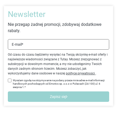
Newsletter
Nie przegap żadnej promocji, zdobywaj dodatkowe
rabaty.
E-mail*
Od czasu do czasu będziemy wysyłać na Twoją skrzynkę e-mail oferty i
najświeższe wiadomości związane z Tutay. Możesz zrezygnować z
subskrypcji w dowolnym momencie, a my nie udostępnimy Twoich
danych żadnym stronom trzecim. Możesz zobaczyć, jak
wykorzystujemy dane osobowe w naszej
polityce prywatności
.
Wyrażam zgodę na otrzymywanie na podany przeze mnie adres e-mail informacji
handlowych pochodzących od Emotivo sp. z.o.o w Puławach (24-100) ul. 6
sierpnia 1.*
Zapisz się