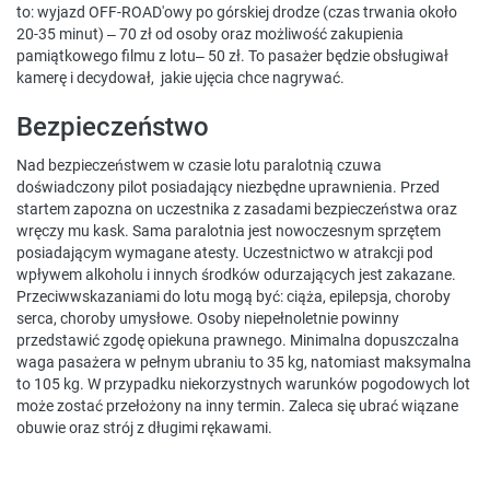
to: wyjazd OFF-ROAD'owy po górskiej drodze (czas trwania około
20-35 minut) – 70 zł od osoby oraz możliwość zakupienia
pamiątkowego filmu z lotu– 50 zł. To pasażer będzie obsługiwał
kamerę i decydował, jakie ujęcia chce nagrywać.
Bezpieczeństwo
Nad bezpieczeństwem w czasie lotu paralotnią czuwa
doświadczony pilot posiadający niezbędne uprawnienia. Przed
startem zapozna on uczestnika z zasadami bezpieczeństwa oraz
wręczy mu kask. Sama paralotnia jest nowoczesnym sprzętem
posiadającym wymagane atesty. Uczestnictwo w atrakcji pod
wpływem alkoholu i innych środków odurzających jest zakazane.
Przeciwwskazaniami do lotu mogą być: ciąża, epilepsja, choroby
serca, choroby umysłowe. Osoby niepełnoletnie powinny
przedstawić zgodę opiekuna prawnego. Minimalna dopuszczalna
waga pasażera w pełnym ubraniu to 35 kg, natomiast maksymalna
to 105 kg. W przypadku niekorzystnych warunków pogodowych lot
może zostać przełożony na inny termin. Zaleca się ubrać wiązane
obuwie oraz strój z długimi rękawami.