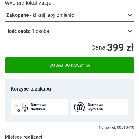
Wybierz lokalizację:
Zakopane
- kliknij, aby zmienić
Ilość osób:
1 osoba
399 zł
Cena:
DODAJ DO KOSZYKA
Korzyści z zakupu
Darmowa
Darmowa
dostawa
wymiana
Numer ref:
00010410
Miejsce realizacji