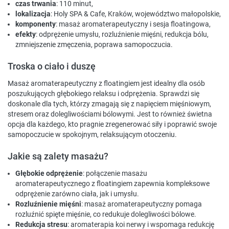
czas trwania
: 110 minut,
lokalizacja
: Holy SPA & Cafe, Kraków, województwo małopolskie,
komponenty
: masaż aromaterapeutyczny i sesja floatingowa,
efekty
: odprężenie umysłu, rozluźnienie mięśni, redukcja bólu,
zmniejszenie zmęczenia, poprawa samopoczucia.
Troska o ciało i duszę
Masaż aromaterapeutyczny z floatingiem jest idealny dla osób
poszukujących głębokiego relaksu i odprężenia. Sprawdzi się
doskonale dla tych, którzy zmagają się z napięciem mięśniowym,
stresem oraz dolegliwościami bólowymi. Jest to również świetna
opcja dla każdego, kto pragnie zregenerować siły i poprawić swoje
samopoczucie w spokojnym, relaksującym otoczeniu.
Jakie są zalety masażu?
Głębokie odprężenie
: połączenie masażu
aromaterapeutycznego z floatingiem zapewnia kompleksowe
odprężenie zarówno ciała, jak i umysłu.
Rozluźnienie mięśni
: masaż aromaterapeutyczny pomaga
rozluźnić spięte mięśnie, co redukuje dolegliwości bólowe.
Redukcja stresu
: aromaterapia koi nerwy i wspomaga redukcję