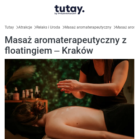
Tutay
Atrakcje
Relaks i Uroda
Masaż aromaterapeutyczny
Masaż aromat
Masaż aromaterapeutyczny z
floatingiem – Kraków