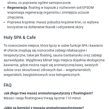
stresu, co poprawia ogólne samopoczucie.
Regeneracja
: floating w kapsule z roztworem soli EPSOM
wspomaga regenerację organizmu i zmniejsza uczucie
zmęczenia.
Poprawa krążenia: masaż pobudza krążenie krwi, co wpływa
korzystnie na dotlenienie tkanek i odżywienie skóry.
Holy SPA & Cafe
To nowoczesne miejsce, które łączy w sobie funkcje SPA i kawiarni.
W ofercie znajdują się różnorodne zabiegi relaksacyjne i
terapeutyczne, takie jak floating, sauna Ganbanyoku oraz zabiegi
ajurwedyjskie. Wyjątkowy klimat tego miejsca dopełnia ekologiczna
kawiarnia, gdzie można napić się aromatycznej kawy, świeżych
soków oraz skosztować zdrowych dań – wegetariańskich,
wegańskich, bezglutenowych oraz ketogenicznych.
FAQ
Jak długo trwa masaż aromaterapeutyczny z floatingiem?
Masaż i sesja floatingowa trwają łącznie 110 minut.
Jakie są korzyści z masażu aromaterapeutycznego?