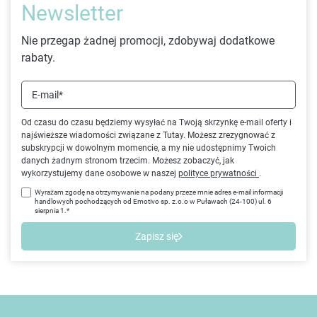
Newsletter
Nie przegap żadnej promocji, zdobywaj dodatkowe
rabaty.
E-mail*
Od czasu do czasu będziemy wysyłać na Twoją skrzynkę e-mail oferty i
najświeższe wiadomości związane z Tutay. Możesz zrezygnować z
subskrypcji w dowolnym momencie, a my nie udostępnimy Twoich
danych żadnym stronom trzecim. Możesz zobaczyć, jak
wykorzystujemy dane osobowe w naszej
polityce prywatności
.
Wyrażam zgodę na otrzymywanie na podany przeze mnie adres e-mail informacji
handlowych pochodzących od Emotivo sp. z.o.o w Puławach (24-100) ul. 6
sierpnia 1.*
Zapisz się