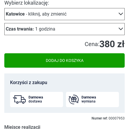
Wybierz lokalizację:
Katowice
- kliknij, aby zmienić
Czas trwania:
1 godzina
380 zł
Cena:
DODAJ DO KOSZYKA
Korzyści z zakupu
Darmowa
Darmowa
dostawa
wymiana
Numer ref:
00007953
Miejsce realizacji