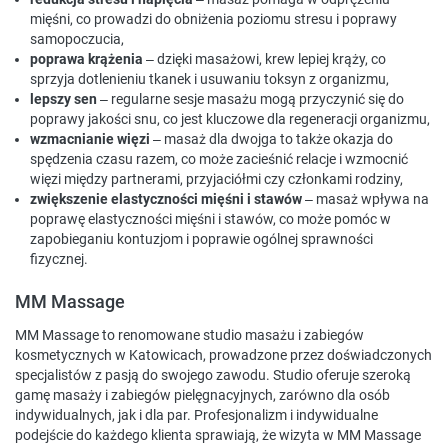
mięśni, co prowadzi do obniżenia poziomu stresu i poprawy
samopoczucia,
poprawa krążenia
– dzięki masażowi, krew lepiej krąży, co
sprzyja dotlenieniu tkanek i usuwaniu toksyn z organizmu,
lepszy sen
– regularne sesje masażu mogą przyczynić się do
poprawy jakości snu, co jest kluczowe dla regeneracji organizmu,
wzmacnianie więzi
– masaż dla dwojga to także okazja do
spędzenia czasu razem, co może zacieśnić relacje i wzmocnić
więzi między partnerami, przyjaciółmi czy członkami rodziny,
zwiększenie elastyczności mięśni i stawów
– masaż wpływa na
poprawę elastyczności mięśni i stawów, co może pomóc w
zapobieganiu kontuzjom i poprawie ogólnej sprawności
fizycznej.
MM Massage
MM Massage to renomowane studio masażu i zabiegów
kosmetycznych w Katowicach, prowadzone przez doświadczonych
specjalistów z pasją do swojego zawodu. Studio oferuje szeroką
gamę masaży i zabiegów pielęgnacyjnych, zarówno dla osób
indywidualnych, jak i dla par. Profesjonalizm i indywidualne
podejście do każdego klienta sprawiają, że wizyta w MM Massage