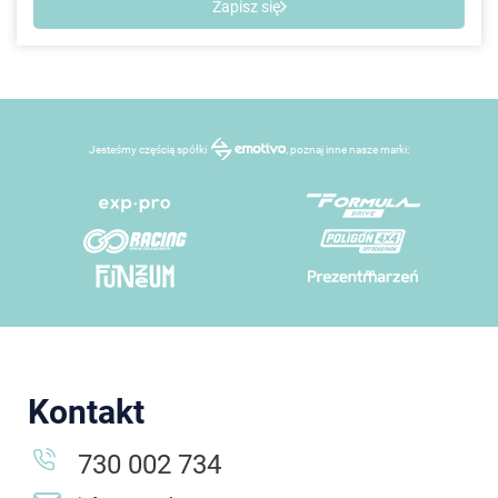
Zapisz się
Jesteśmy częścią spółki
, poznaj inne nasze marki:
Kontakt
730 002 734