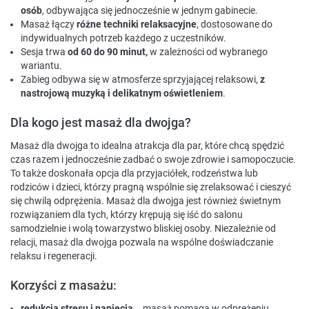
osób
, odbywająca się jednocześnie w jednym gabinecie.
Masaż łączy
różne techniki relaksacyjne
, dostosowane do
indywidualnych potrzeb każdego z uczestników.
Sesja trwa
od 60 do 90 minut,
w zależności od wybranego
wariantu.
Zabieg odbywa się w atmosferze sprzyjającej relaksowi,
z
nastrojową muzyką i delikatnym oświetleniem
.
Dla kogo jest masaż dla dwojga?
Masaż dla dwojga to idealna atrakcja dla par, które chcą spędzić
czas razem i jednocześnie zadbać o swoje zdrowie i samopoczucie.
To także doskonała opcja dla przyjaciółek, rodzeństwa lub
rodziców i dzieci, którzy pragną wspólnie się zrelaksować i cieszyć
się chwilą odprężenia. Masaż dla dwojga jest również świetnym
rozwiązaniem dla tych, którzy krępują się iść do salonu
samodzielnie i wolą towarzystwo bliskiej osoby. Niezależnie od
relacji, masaż dla dwojga pozwala na wspólne doświadczanie
relaksu i regeneracji.
Korzyści z masażu:
redukcja stresu i napięcia
– masaż pomaga w odprężeniu