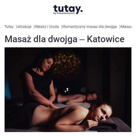
Tutay
Atrakcje
Relaks i Uroda
Romantyczny masaż dla dwojga
Masaż dl
Masaż dla dwojga – Katowice