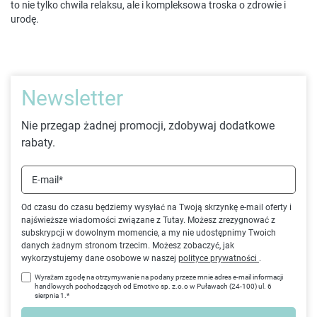
to nie tylko chwila relaksu, ale i kompleksowa troska o zdrowie i
urodę.
Newsletter
Nie przegap żadnej promocji, zdobywaj dodatkowe
rabaty.
E-mail*
Od czasu do czasu będziemy wysyłać na Twoją skrzynkę e-mail oferty i
najświeższe wiadomości związane z Tutay. Możesz zrezygnować z
subskrypcji w dowolnym momencie, a my nie udostępnimy Twoich
danych żadnym stronom trzecim. Możesz zobaczyć, jak
wykorzystujemy dane osobowe w naszej
polityce prywatności
.
Wyrażam zgodę na otrzymywanie na podany przeze mnie adres e-mail informacji
handlowych pochodzących od Emotivo sp. z.o.o w Puławach (24-100) ul. 6
sierpnia 1.*