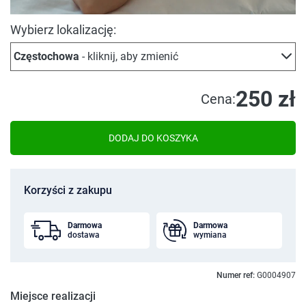
Wybierz lokalizację:
Częstochowa
- kliknij, aby zmienić
250 zł
Cena:
DODAJ DO KOSZYKA
Korzyści z zakupu
Darmowa
Darmowa
dostawa
wymiana
Numer ref:
G0004907
Miejsce realizacji