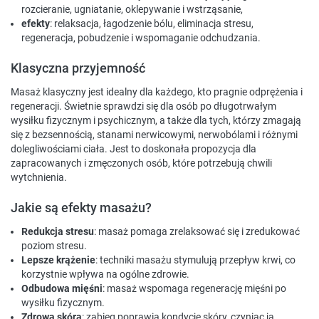
rozcieranie, ugniatanie, oklepywanie i wstrząsanie,
efekty
: relaksacja, łagodzenie bólu, eliminacja stresu,
regeneracja, pobudzenie i wspomaganie odchudzania.
Klasyczna przyjemność
Masaż klasyczny jest idealny dla każdego, kto pragnie odprężenia i
regeneracji. Świetnie sprawdzi się dla osób po długotrwałym
wysiłku fizycznym i psychicznym, a także dla tych, którzy zmagają
się z bezsennością, stanami nerwicowymi, nerwobólami i różnymi
dolegliwościami ciała. Jest to doskonała propozycja dla
zapracowanych i zmęczonych osób, które potrzebują chwili
wytchnienia.
Jakie są efekty masażu?
Redukcja stresu
: masaż pomaga zrelaksować się i zredukować
poziom stresu.
Lepsze krążenie
: techniki masażu stymulują przepływ krwi, co
korzystnie wpływa na ogólne zdrowie.
Odbudowa mięśni
: masaż wspomaga regenerację mięśni po
wysiłku fizycznym.
Zdrowa skóra
: zabieg poprawia kondycję skóry, czyniąc ją