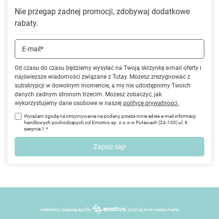
Nie przegap żadnej promocji, zdobywaj dodatkowe
rabaty.
E-mail*
Od czasu do czasu będziemy wysyłać na Twoją skrzynkę e-mail oferty i
najświeższe wiadomości związane z Tutay. Możesz zrezygnować z
subskrypcji w dowolnym momencie, a my nie udostępnimy Twoich
danych żadnym stronom trzecim. Możesz zobaczyć, jak
wykorzystujemy dane osobowe w naszej
polityce prywatności
.
Wyrażam zgodę na otrzymywanie na podany przeze mnie adres e-mail informacji
handlowych pochodzących od Emotivo sp. z.o.o w Puławach (24-100) ul. 6
sierpnia 1.*
Zapisz się
Jesteśmy częścią spółki
, poznaj inne nasze marki: