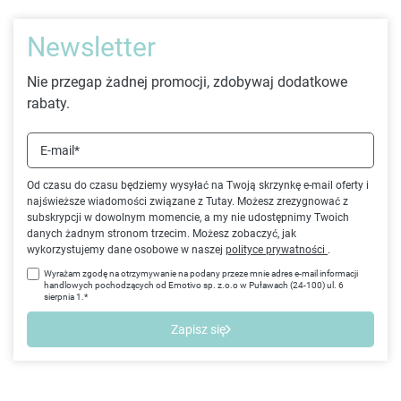
Newsletter
Nie przegap żadnej promocji, zdobywaj dodatkowe
rabaty.
E-mail*
Od czasu do czasu będziemy wysyłać na Twoją skrzynkę e-mail oferty i
najświeższe wiadomości związane z Tutay. Możesz zrezygnować z
subskrypcji w dowolnym momencie, a my nie udostępnimy Twoich
danych żadnym stronom trzecim. Możesz zobaczyć, jak
wykorzystujemy dane osobowe w naszej
polityce prywatności
.
Wyrażam zgodę na otrzymywanie na podany przeze mnie adres e-mail informacji
handlowych pochodzących od Emotivo sp. z.o.o w Puławach (24-100) ul. 6
sierpnia 1.*
Zapisz się