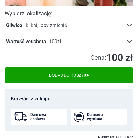
Wybierz lokalizację:
Gliwice
- kliknij, aby zmienić
Wartość vouchera:
100zł
100 zł
Cena:
DODAJ DO KOSZYKA
Korzyści z zakupu
Darmowa
Darmowa
dostawa
wymiana
Numer ref:
00007826