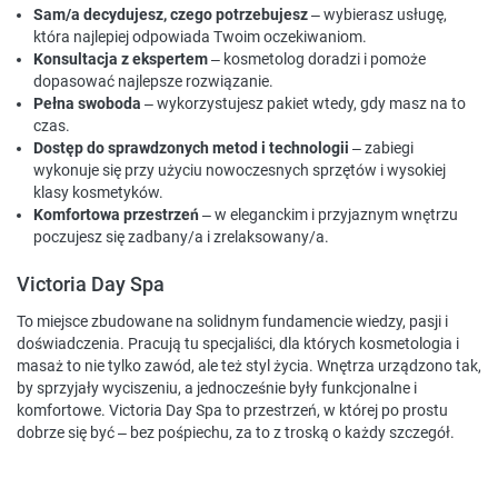
Sam/a decydujesz, czego potrzebujesz
– wybierasz usługę,
która najlepiej odpowiada Twoim oczekiwaniom.
Konsultacja z ekspertem
– kosmetolog doradzi i pomoże
dopasować najlepsze rozwiązanie.
Pełna swoboda
– wykorzystujesz pakiet wtedy, gdy masz na to
czas.
Dostęp do sprawdzonych metod i technologii
– zabiegi
wykonuje się przy użyciu nowoczesnych sprzętów i wysokiej
klasy kosmetyków.
Komfortowa przestrzeń
– w eleganckim i przyjaznym wnętrzu
poczujesz się zadbany/a i zrelaksowany/a.
Victoria Day Spa
To miejsce zbudowane na solidnym fundamencie wiedzy, pasji i
doświadczenia. Pracują tu specjaliści, dla których kosmetologia i
masaż to nie tylko zawód, ale też styl życia. Wnętrza urządzono tak,
by sprzyjały wyciszeniu, a jednocześnie były funkcjonalne i
komfortowe. Victoria Day Spa to przestrzeń, w której po prostu
dobrze się być – bez pośpiechu, za to z troską o każdy szczegół.