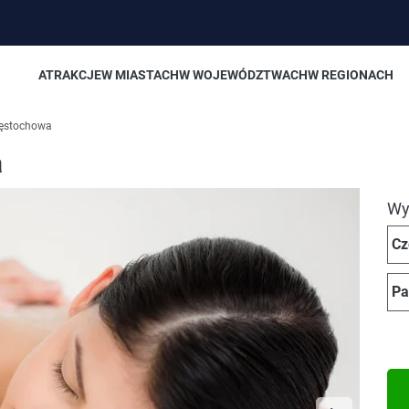
ATRAKCJE
W MIASTACH
W WOJEWÓDZTWACH
W REGIONACH
zęstochowa
a
Wyb
Cz
Pa