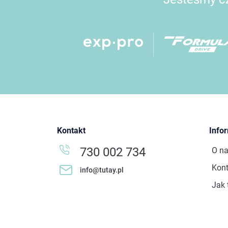
Kontakt
Info
730 002 734
O n
Kont
info@tutay.pl
Jak 