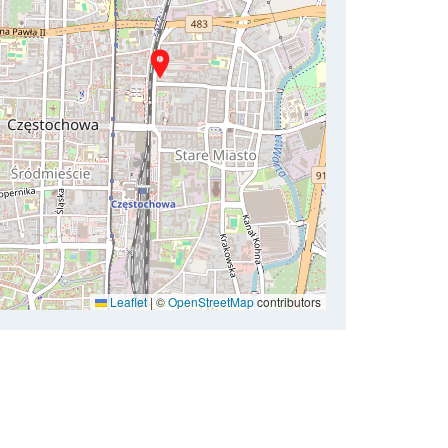
Leaflet
|
©
OpenStreetMap
contributors