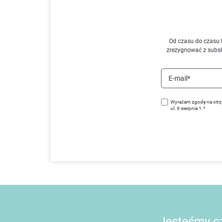
Od czasu do czasu 
zrezygnować z subs
E-mail*
Wyrażam zgodę na otrz
ul. 6 sierpnia 1.*
Jesteśmy cz