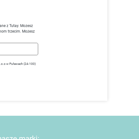
ane z Tutay. Możesz
nom trzecim. Możesz
z.o.o w Puławach (24-100)
 nasze marki: