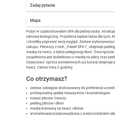
Zadaj pytanie
Mapa
Pobyt w częstochowskim SPA dla jednej osoby. Atrakc
odnowę biologiczną. Przydatna będzie także dla tych, k
i chcieliby poprawić swój wygląd. Zestaw wykonywanyc
zakupu. Pierwszy z nich, „Pakiet SPA I”, obejmuje peeli
maskę na twarz, a także pielęgnację dłoni. Trwa łącznie 
uzupełniona jest dodatkowo o maskę na plecy oraz peel
Cesarzowa” oprócz wymienionych już kuracji obejmuje 
twarz. Całość trwa 2 godziny.
Co otrzymasz?
zestaw zabiegów dostosowany do preferencji uczest
profesjonalną opiekę masażystów i kosmetologów
masaż pleców i twarzy
peeling pleców i dłoni
maskę kremową na twarz i dłonie
aromaterapię przeprowadzoną z wykorzystaniem ole