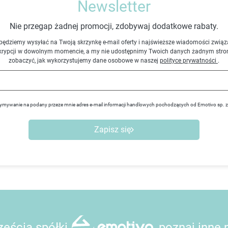
Newsletter
Nie przegap żadnej promocji, zdobywaj dodatkowe rabaty.
będziemy wysyłać na Twoją skrzynkę e-mail oferty i najświeższe wiadomości związ
krypcji w dowolnym momencie, a my nie udostępnimy Twoich danych żadnym stro
zobaczyć, jak wykorzystujemy dane osobowe w naszej
polityce prywatności
.
ymywanie na podany przeze mnie adres e-mail informacji handlowych pochodzących od Emotivo sp. 
Zapisz się
ęścią spółki
, poznaj inne