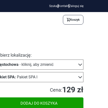
Szukaj
Kontakt
Zaloguj się
Koszyk
ierz lokalizację:
ęstochowa
- kliknij, aby zmienić
kiet SPA:
Pakiet SPA I
129 zł
Cena:
DODAJ DO KOSZYKA