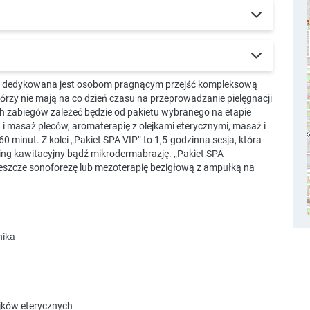
ja dedykowana jest osobom pragnącym przejść kompleksową
tórzy nie mają na co dzień czasu na przeprowadzanie pielęgnacji
h zabiegów zależeć będzie od pakietu wybranego na etapie
ng i masaż pleców, aromaterapię z olejkami eterycznymi, masaż i
60 minut. Z kolei „Pakiet SPA VIP” to 1,5-godzinna sesja, która
ing kawitacyjny bądź mikrodermabrazję. „Pakiet SPA
jeszcze sonoforezę lub mezoterapię bezigłową z ampułką na
nika
jków eterycznych