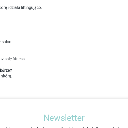
rę i działa liftingująco.
 salon.
az salę fitness.
skórze?
 skórą.
Newsletter