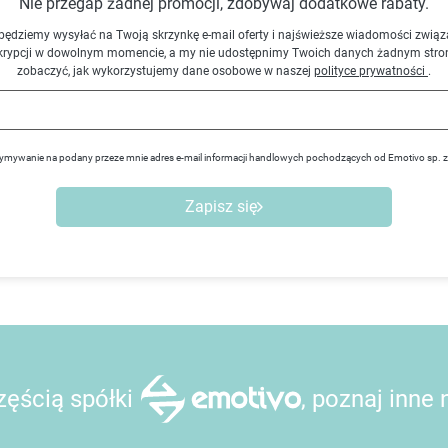
Nie przegap żadnej promocji, zdobywaj dodatkowe rabaty.
będziemy wysyłać na Twoją skrzynkę e-mail oferty i najświeższe wiadomości związ
krypcji w dowolnym momencie, a my nie udostępnimy Twoich danych żadnym stro
zobaczyć, jak wykorzystujemy dane osobowe w naszej
polityce prywatności
.
ymywanie na podany przeze mnie adres e-mail informacji handlowych pochodzących od Emotivo sp. 
Zapisz się
ęścią spółki
, poznaj inne