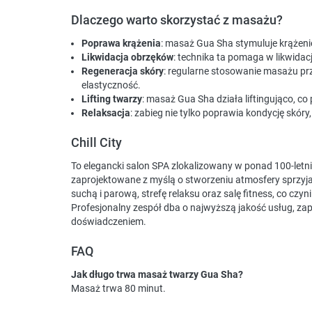
Dlaczego warto skorzystać z masażu?
Poprawa krążenia
: masaż Gua Sha stymuluje krążenie
Likwidacja obrzęków
: technika ta pomaga w likwidac
Regeneracja skóry
: regularne stosowanie masażu prz
elastyczność.
Lifting twarzy
: masaż Gua Sha działa liftingująco,
Relaksacja
: zabieg nie tylko poprawia kondycję skóry
Chill City
To elegancki salon SPA zlokalizowany w ponad 100-letn
zaprojektowane z myślą o stworzeniu atmosfery sprzyjaj
suchą i parową, strefę relaksu oraz salę fitness, co czy
Profesjonalny zespół dba o najwyższą jakość usług, zap
doświadczeniem.
FAQ
Jak długo trwa masaż twarzy Gua Sha?
Masaż trwa 80 minut.