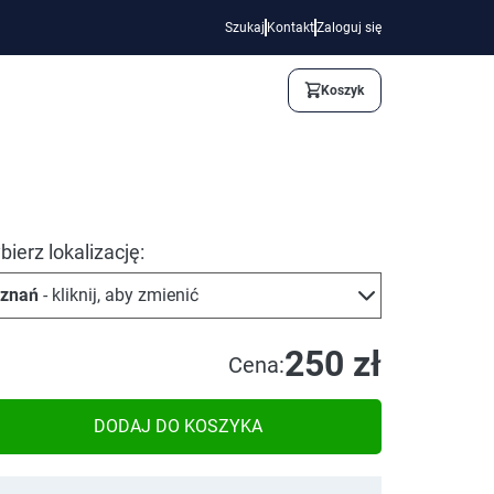
Szukaj
Kontakt
Zaloguj się
Koszyk
ierz lokalizację:
znań
- kliknij, aby zmienić
250 zł
Cena:
DODAJ DO KOSZYKA