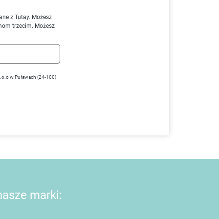
ane z Tutay. Możesz
nom trzecim. Możesz
z.o.o w Puławach (24-100)
 nasze marki: