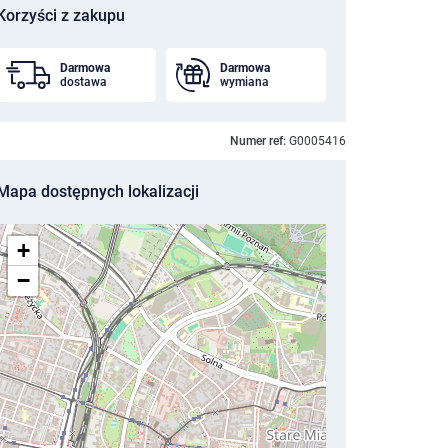
Korzyści z zakupu
Darmowa
Darmowa
dostawa
wymiana
Numer ref:
G0005416
Mapa dostępnych lokalizacji
+
−