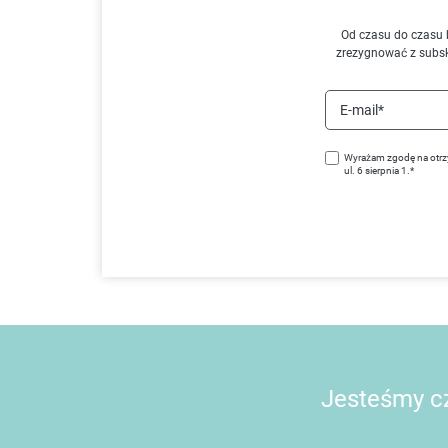
Od czasu do czasu 
zrezygnować z subs
E-mail*
Wyrażam zgodę na otrz
ul. 6 sierpnia 1.*
Jesteśmy cz