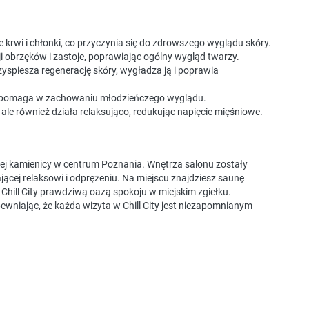
 krwi i chłonki, co przyczynia się do zdrowszego wyglądu skóry.
ji obrzęków i zastoje, poprawiając ogólny wygląd twarzy.
yspiesza regenerację skóry, wygładza ją i poprawia
 co pomaga w zachowaniu młodzieńczego wyglądu.
, ale również działa relaksująco, redukując napięcie mięśniowe.
iej kamienicy w centrum Poznania. Wnętrza salonu zostały
ącej relaksowi i odprężeniu. Na miejscu znajdziesz saunę
ni Chill City prawdziwą oazą spokoju w miejskim zgiełku.
ewniając, że każda wizyta w Chill City jest niezapomnianym