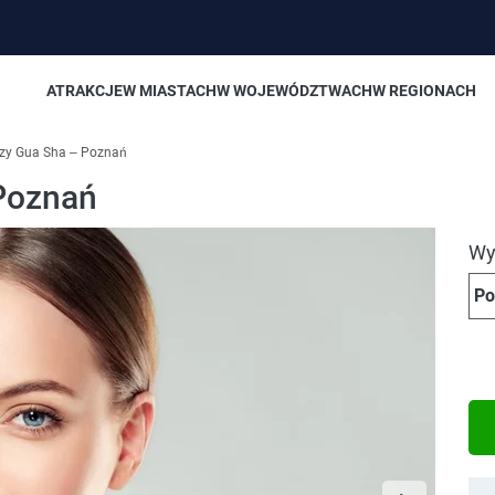
ATRAKCJE
W MIASTACH
W WOJEWÓDZTWACH
W REGIONACH
zy Gua Sha – Poznań
Poznań
Wyb
Po