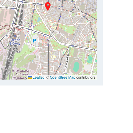
Leaflet
|
©
OpenStreetMap
contributors