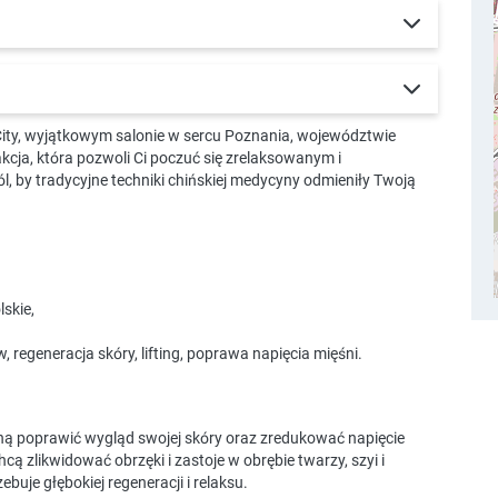
 City, wyjątkowym salonie w sercu Poznania, województwie
cja, która pozwoli Ci poczuć się zrelaksowanym i
, by tradycyjne techniki chińskiej medycyny odmieniły Twoją
lskie,
, regeneracja skóry, lifting, poprawa napięcia mięśni.
gną poprawić wygląd swojej skóry oraz zredukować napięcie
cą zlikwidować obrzęki i zastoje w obrębie twarzy, szyi i
buje głębokiej regeneracji i relaksu.