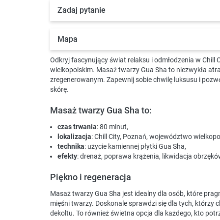
Zadaj pytanie
Mapa
Odkryj fascynujący świat relaksu i odmłodzenia w Chill
wielkopolskim. Masaż twarzy Gua Sha to niezwykła atrak
zregenerowanym. Zapewnij sobie chwilę luksusu i pozwól
skórę.
Masaż twarzy Gua Sha to:
czas trwania
: 80 minut,
lokalizacja
: Chill City, Poznań, województwo wielkopo
technika
: użycie kamiennej płytki Gua Sha,
efekty
: drenaż, poprawa krążenia, likwidacja obrzęków
Piękno i regeneracja
Masaż twarzy Gua Sha jest idealny dla osób, które pra
mięśni twarzy. Doskonale sprawdzi się dla tych, którzy ch
dekoltu. To również świetna opcja dla każdego, kto potrze