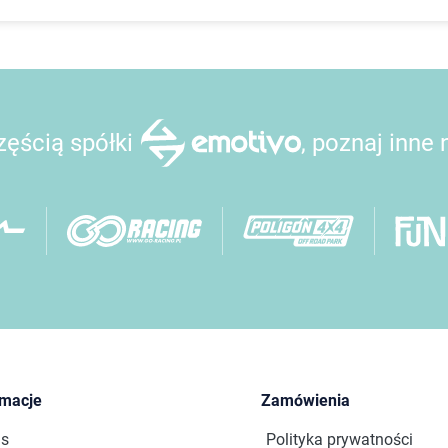
ęścią spółki
, poznaj inne
rmacje
Zamówienia
as
Polityka prywatności