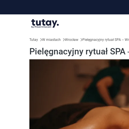
Tutay
W miastach
Wrocław
Pielęgnacyjny rytuał SPA – W
Pielęgnacyjny rytuał SPA