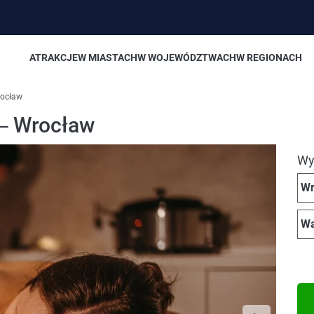
ATRAKCJE
W MIASTACH
W WOJEWÓDZTWACH
W REGIONACH
rocław
 – Wrocław
Wyb
Wr
Wa