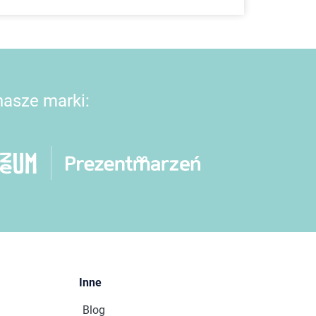
 nasze marki:
Inne
Blog