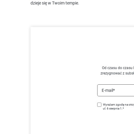
dzieje się w Twoim tempie.
Od czasu do czasu 
zrezygnować z subs
E-mail*
Wyrażam zgodę na otrz
ul. 6 sierpnia 1.*