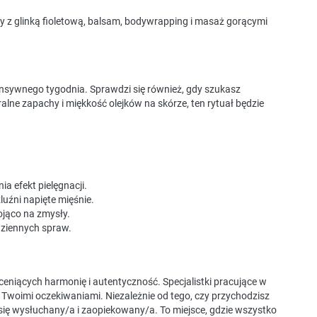
y z glinką fioletową, balsam, bodywrapping i masaż gorącymi
intensywnego tygodnia. Sprawdzi się również, gdy szukasz
alne zapachy i miękkość olejków na skórze, ten rytuał będzie
a efekt pielęgnacji.
luźni napięte mięśnie.
ojąco na zmysły.
dziennych spraw.
eniących harmonię i autentyczność. Specjalistki pracujące w
 z Twoimi oczekiwaniami. Niezależnie od tego, czy przychodzisz
z się wysłuchany/a i zaopiekowany/a. To miejsce, gdzie wszystko