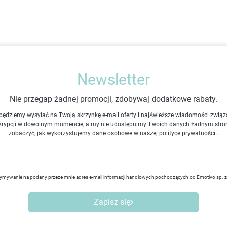
Newsletter
Nie przegap żadnej promocji, zdobywaj dodatkowe rabaty.
będziemy wysyłać na Twoją skrzynkę e-mail oferty i najświeższe wiadomości związ
krypcji w dowolnym momencie, a my nie udostępnimy Twoich danych żadnym stro
zobaczyć, jak wykorzystujemy dane osobowe w naszej
polityce prywatności
.
ymywanie na podany przeze mnie adres e-mail informacji handlowych pochodzących od Emotivo sp. 
Zapisz się