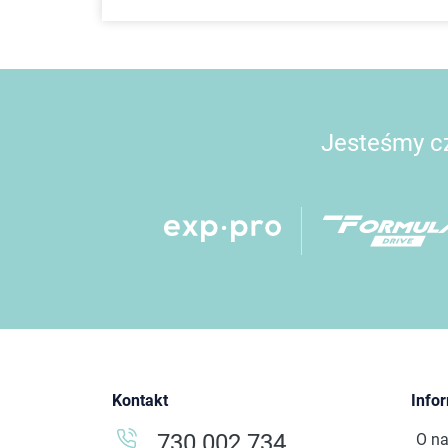
Jesteśmy cz
Kontakt
Info
730 002 734
O n