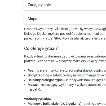
Zadaj pytanie
Mapa
Czasami wystarczy tylko kilka godzin, by wszystko wygl
Dolnego Śląska, możesz pozwolić sobie na moment zat
pielęgnacyjny rytuał SPA, który działa jak ciepła herbata
Co oferuje rytuał?
Każdy rytuał to starannie zaprojektowana seria zabiegów
potrzebujesz bardziej – słodyczy malin czy kojącej lawen
Peeling ciała
– wykorzystujący naturalne składniki: susz
Bodywrapping
– zabieg okluzyjny wspomagający wch
Balsamy pielęgnacyjne
– intensywnie nawilżające i 
Masaż
– relaksujący, wykonany z wykorzystaniem olej
herbaty).
Warianty rytuałów
:
Malinowe bella ciało (ok. 2 godziny)
- peeling z owoc