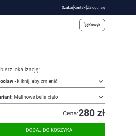
Szukaj
Kontakt
Zaloguj się
Koszyk
ierz lokalizację:
ocław
- kliknij, aby zmienić
riant:
Malinowe bella ciało
280 zł
Cena:
DODAJ DO KOSZYKA