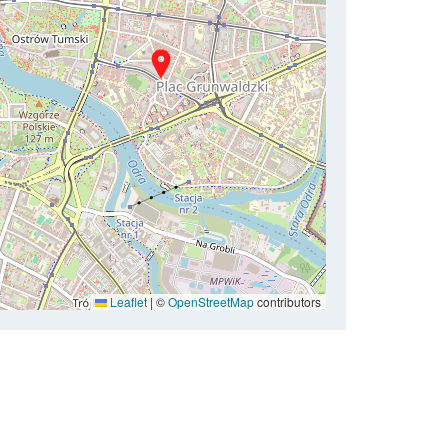
Leaflet
|
©
OpenStreetMap
contributors