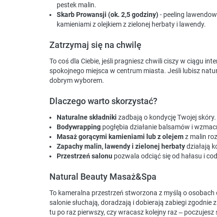
pestek malin.
Skarb Prowansji (ok. 2,5 godziny)
- peeling lawendow
kamieniami z olejkiem z zielonej herbaty i lawendy.
Zatrzymaj się na chwilę
To coś dla Ciebie, jeśli pragniesz chwili ciszy w ciągu 
spokojnego miejsca w centrum miasta. Jeśli lubisz natur
dobrym wyborem.
Dlaczego warto skorzystać?
Naturalne składniki
zadbają o kondycję Twojej skóry.
Bodywrapping
pogłębia działanie balsamów i wzmacni
Masaż gorącymi kamieniami lub z olejem
z malin roz
Zapachy malin, lawendy i zielonej herbaty
działają k
Przestrzeń salonu
pozwala odciąć się od hałasu i co
Natural Beauty Masaż&Spa
To kameralna przestrzeń stworzona z myślą o osobach c
salonie słuchają, doradzają i dobierają zabiegi zgodnie
tu po raz pierwszy, czy wracasz kolejny raz – poczujes