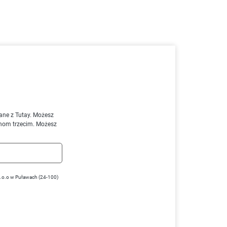
ane z Tutay. Możesz
nom trzecim. Możesz
z.o.o w Puławach (24-100)