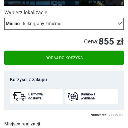
Wybierz lokalizację:
Mielno
- kliknij, aby zmienić
855 zł
Cena:
DODAJ DO KOSZYKA
Korzyści z zakupu
Darmowa
Darmowa
dostawa
wymiana
Numer ref:
G0005011
Miejsce realizacji