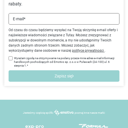
rabaty.
E-mail*
Od czasu do czasu będziemy wysyłać na Twoją skrzynkę e-mail oferty i
najświeższe wiadomości związane z Tutay. Możesz zrezygnować z
subskrypcji w dowolnym momencie, a my nie udostępnimy Twoich
danych żadnym stronom trzecim. Możesz zobaczyć, jak
wykorzystujemy dane osobowe w naszej
polityce prywatności
.
Wyrażam zgodę na otrzymywanie na podany przeze mnie adres e-mail informacji
handlowych pochodzących od Emotivo sp. z.o.o w Puławach (24-100) ul. 6
sierpnia 1.*
Zapisz się
Jesteśmy częścią spółki
, poznaj inne nasze marki: