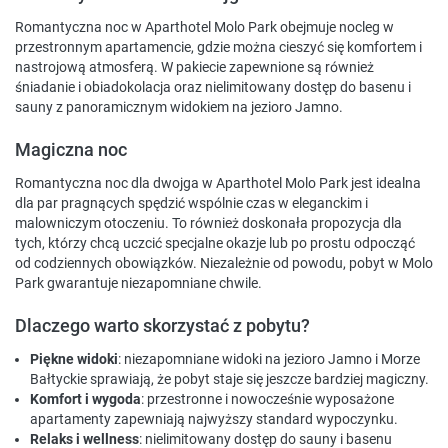
Romantyczna noc w Aparthotel Molo Park obejmuje nocleg w
przestronnym apartamencie, gdzie można cieszyć się komfortem i
nastrojową atmosferą. W pakiecie zapewnione są również
śniadanie i obiadokolacja oraz nielimitowany dostęp do basenu i
sauny z panoramicznym widokiem na jezioro Jamno.
Magiczna noc
Romantyczna noc dla dwojga w Aparthotel Molo Park jest idealna
dla par pragnących spędzić wspólnie czas w eleganckim i
malowniczym otoczeniu. To również doskonała propozycja dla
tych, którzy chcą uczcić specjalne okazje lub po prostu odpocząć
od codziennych obowiązków. Niezależnie od powodu, pobyt w Molo
Park gwarantuje niezapomniane chwile.
Dlaczego warto skorzystać z pobytu?
Piękne widoki
: niezapomniane widoki na jezioro Jamno i Morze
Bałtyckie sprawiają, że pobyt staje się jeszcze bardziej magiczny.
Komfort i wygoda
: przestronne i nowocześnie wyposażone
apartamenty zapewniają najwyższy standard wypoczynku.
Relaks i wellness
: nielimitowany dostęp do sauny i basenu