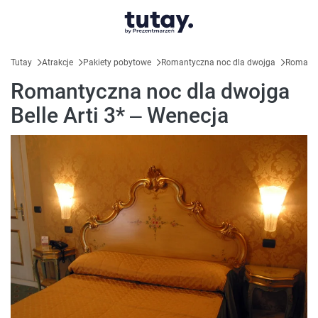
Tutay
Atrakcje
Pakiety pobytowe
Romantyczna noc dla dwojga
Romantyc
Romantyczna noc dla dwojga
Belle Arti 3* – Wenecja