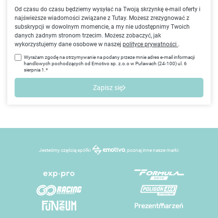
Od czasu do czasu będziemy wysyłać na Twoją skrzynkę e-mail oferty i
najświeższe wiadomości związane z Tutay. Możesz zrezygnować z
subskrypcji w dowolnym momencie, a my nie udostępnimy Twoich
danych żadnym stronom trzecim. Możesz zobaczyć, jak
wykorzystujemy dane osobowe w naszej
polityce prywatności
.
Wyrażam zgodę na otrzymywanie na podany przeze mnie adres e-mail informacji
handlowych pochodzących od Emotivo sp. z.o.o w Puławach (24-100) ul. 6
sierpnia 1.*
Zapisz się
Jesteśmy częścią spółki
, poznaj inne nasze marki: