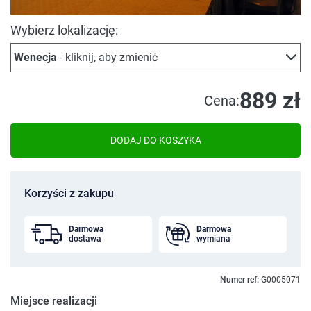
Wybierz lokalizację:
Wenecja
- kliknij, aby zmienić
889 zł
Cena:
DODAJ DO KOSZYKA
Korzyści z zakupu
Darmowa
Darmowa
dostawa
wymiana
Numer ref:
G0005071
Miejsce realizacji