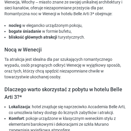
Wenecja, Włochy – miasto znane ze swojej unikalnej architektury i
sieci kanałów, oferuje niezapomniane przeżycia dla par.
Romantyczna noc w Wenecji w hotelu Belle Arti 3* obejmuje:
nocleg
w elegancko urządzonym pokoju,
bogate śniadanie
w formie bufetu,
bliskość głównych atrakcji
turystycznych.
Nocą w Wenecji
Ta atrakcja jest idealna dla par szukających romantycznego
wypadu, osób pragnących odkryć Wenecję w wyjątkowy sposób,
oraz tych, którzy chcą spędzić niezapomniane chwile w
towarzystwie ukochanej osoby.
Dlaczego warto skorzystać z pobytu w hotelu Belle
Arti 3?*
Lokalizacja
: hotel znajduje się naprzeciwko Accademia Belle Arti,
co umożliwia łatwy dostęp do licznych zabytków i atrakcji.
Komfort
: pokoje urządzone w klasycznym weneckim stylu z
elementami barokowymi i dekoracjami ze szkła Murano
zapewniają wyjątkową atmosferę.