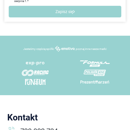
sierpnia 1.*
Zapisz się
Jesteśmy częścią spółki
, poznaj inne nasze marki:
Kontakt