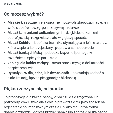
wsparciem.
Co możesz wybrać?
Masaże klasyczne i relaksacyjne
– pozwolą złagodzić napięcie i
wrócić do równowagi po intensywnym okresie.
Masaż kamieniami wulkanicznymi
– dzięki ciepłu kamieni
odprężysz się i rozgrzejesz ciało w głębszy sposób.
Masaż Kobido
– japońska technika stymulująca mięśnie twarzy,
która wspiera kondycję skóry i poprawia samopoczucie.
Masaż bańką chińską
– pobudza krążenie i pomaga w
rozluźnieniu spiętych partii ciała.
Zabiegi dla kobiet w ciąży
– stworzone z myślą o delikatności i
bezpieczeństwie.
Rytuały SPA dla jednej lub dwóch osób
– pozwalają zadbać o
ciało i relację, łącząc pielęgnację z bliskością.
Piękno zaczyna się od środka
To propozycja dla każdej osoby, która czuje się zmęczona lub
potrzebuje chwili tylko dla siebie. Sprawdzi się też jako sposób na
regenerację po intensywnym czasie lub jako regularna forma
dbania o zdrowie. Możesz przyjść sam/a lub zaprosić bliską osobę