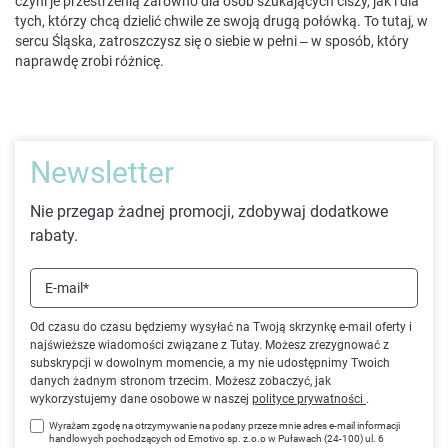
czyni je przestrzenią zarówno dla osób szukających ciszy, jak i dla
tych, którzy chcą dzielić chwile ze swoją drugą połówką. To tutaj, w
sercu Śląska, zatroszczysz się o siebie w pełni – w sposób, który
naprawdę zrobi różnicę.
Newsletter
Nie przegap żadnej promocji, zdobywaj dodatkowe
rabaty.
E-mail*
Od czasu do czasu będziemy wysyłać na Twoją skrzynkę e-mail oferty i
najświeższe wiadomości związane z Tutay. Możesz zrezygnować z
subskrypcji w dowolnym momencie, a my nie udostępnimy Twoich
danych żadnym stronom trzecim. Możesz zobaczyć, jak
wykorzystujemy dane osobowe w naszej
polityce prywatności
.
Wyrażam zgodę na otrzymywanie na podany przeze mnie adres e-mail informacji
handlowych pochodzących od Emotivo sp. z.o.o w Puławach (24-100) ul. 6