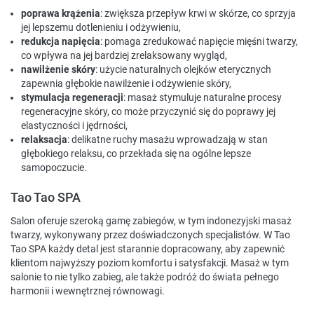
poprawa krążenia
: zwiększa przepływ krwi w skórze, co sprzyja
jej lepszemu dotlenieniu i odżywieniu,
redukcja napięcia
: pomaga zredukować napięcie mięśni twarzy,
co wpływa na jej bardziej zrelaksowany wygląd,
nawilżenie skóry
: użycie naturalnych olejków eterycznych
zapewnia głębokie nawilżenie i odżywienie skóry,
stymulacja regeneracji
: masaż stymuluje naturalne procesy
regeneracyjne skóry, co może przyczynić się do poprawy jej
elastyczności i jędrności,
relaksacja
: delikatne ruchy masażu wprowadzają w stan
głębokiego relaksu, co przekłada się na ogólne lepsze
samopoczucie.
Tao Tao SPA
Salon oferuje szeroką gamę zabiegów, w tym indonezyjski masaż
twarzy, wykonywany przez doświadczonych specjalistów. W Tao
Tao SPA każdy detal jest starannie dopracowany, aby zapewnić
klientom najwyższy poziom komfortu i satysfakcji. Masaż w tym
salonie to nie tylko zabieg, ale także podróż do świata pełnego
harmonii i wewnętrznej równowagi.