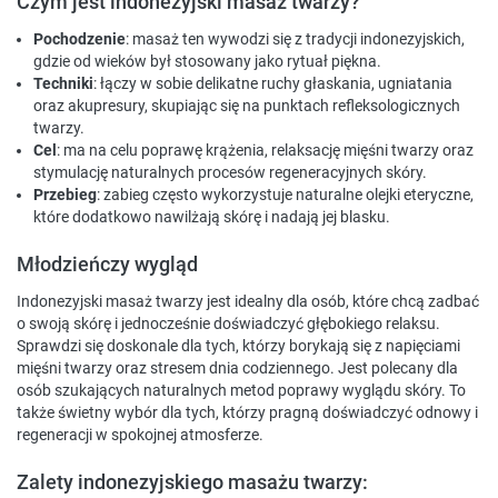
Czym jest indonezyjski masaż twarzy?
Pochodzenie
: masaż ten wywodzi się z tradycji indonezyjskich,
gdzie od wieków był stosowany jako rytuał piękna.
Techniki
: łączy w sobie delikatne ruchy głaskania, ugniatania
oraz akupresury, skupiając się na punktach refleksologicznych
twarzy.
Cel
: ma na celu poprawę krążenia, relaksację mięśni twarzy oraz
stymulację naturalnych procesów regeneracyjnych skóry.
Przebieg
: zabieg często wykorzystuje naturalne olejki eteryczne,
które dodatkowo nawilżają skórę i nadają jej blasku.
Młodzieńczy wygląd
Indonezyjski masaż twarzy jest idealny dla osób, które chcą zadbać
o swoją skórę i jednocześnie doświadczyć głębokiego relaksu.
Sprawdzi się doskonale dla tych, którzy borykają się z napięciami
mięśni twarzy oraz stresem dnia codziennego. Jest polecany dla
osób szukających naturalnych metod poprawy wyglądu skóry. To
także świetny wybór dla tych, którzy pragną doświadczyć odnowy i
regeneracji w spokojnej atmosferze.
Zalety indonezyjskiego masażu twarzy: