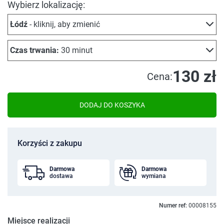
Wybierz lokalizację:
Łódź
- kliknij, aby zmienić
Czas trwania:
30 minut
130 zł
Cena:
DODAJ DO KOSZYKA
Korzyści z zakupu
Darmowa
Darmowa
dostawa
wymiana
Numer ref:
00008155
Miejsce realizacji