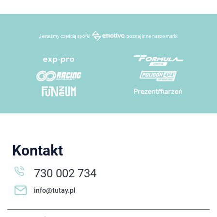
Jesteśmy częścią spółki
, poznaj inne nasze marki:
Kontakt
730 002 734
info@tutay.pl