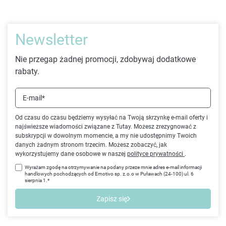
Newsletter
Nie przegap żadnej promocji, zdobywaj dodatkowe
rabaty.
E-mail*
Od czasu do czasu będziemy wysyłać na Twoją skrzynkę e-mail oferty i
najświeższe wiadomości związane z Tutay. Możesz zrezygnować z
subskrypcji w dowolnym momencie, a my nie udostępnimy Twoich
danych żadnym stronom trzecim. Możesz zobaczyć, jak
wykorzystujemy dane osobowe w naszej
polityce prywatności
.
Wyrażam zgodę na otrzymywanie na podany przeze mnie adres e-mail informacji
handlowych pochodzących od Emotivo sp. z.o.o w Puławach (24-100) ul. 6
sierpnia 1.*
Zapisz się