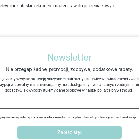
elewizor z płaskim ekranem oraz zestaw do parzenia kawy i
Newsletter
Nie przegap żadnej promocji, zdobywaj dodatkowe rabaty.
będziemy wysyłać na Twoją skrzynkę e-mail oferty i najświeższe wiadomości związ
krypcji w dowolnym momencie, a my nie udostępnimy Twoich danych żadnym stro
zobaczyć, jak wykorzystujemy dane osobowe w naszej
polityce prywatności
.
ymywanie na podany przeze mnie adres e-mail informacji handlowych pochodzących od Emotivo sp. 
Zapisz się