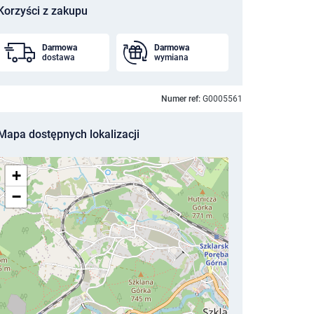
Korzyści z zakupu
Darmowa
Darmowa
dostawa
wymiana
Numer ref:
G0005561
Mapa dostępnych lokalizacji
+
−