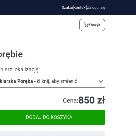
Szukaj
Kontakt
Zaloguj się
Koszyk
orębie
ierz lokalizację:
klarska Poręba
- kliknij, aby zmienić
850 zł
Cena:
DODAJ DO KOSZYKA