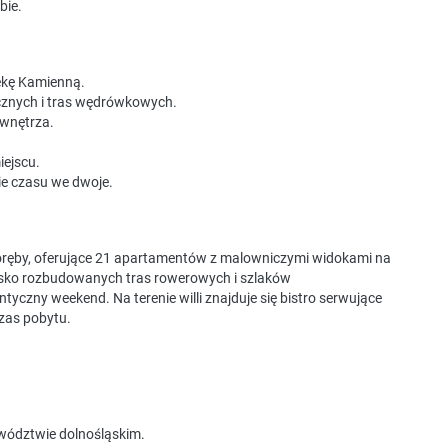
bie.
zekę Kamienną.
tycznych i tras wędrówkowych.
 wnętrza.
iejscu.
nie czasu we dwoje.
Poręby, oferujące 21 apartamentów z malowniczymi widokami na
blisko rozbudowanych tras rowerowych i szlaków
czny weekend. Na terenie willi znajduje się bistro serwujące
zas pobytu.
jewództwie dolnośląskim.