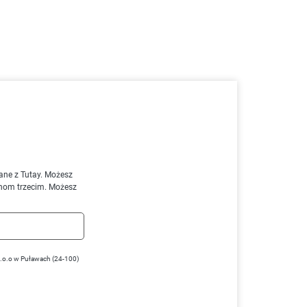
ane z Tutay. Możesz
nom trzecim. Możesz
z.o.o w Puławach (24-100)