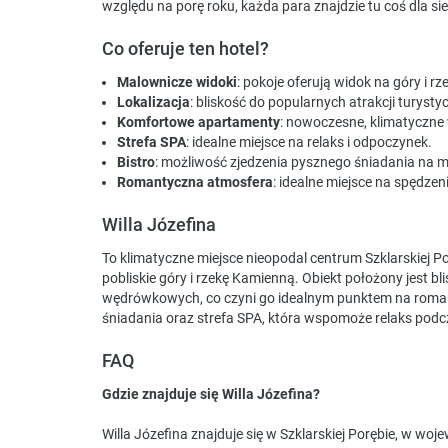
względu na porę roku, każda para znajdzie tu coś dla sie
Co oferuje ten hotel?
Malownicze widoki
: pokoje oferują widok na góry i r
Lokalizacja
: bliskość do popularnych atrakcji turys
Komfortowe apartamenty
: nowoczesne, klimatyczne
Strefa SPA
: idealne miejsce na relaks i odpoczynek.
Bistro
: możliwość zjedzenia pysznego śniadania na m
Romantyczna atmosfera
: idealne miejsce na spędze
Willa Józefina
To klimatyczne miejsce nieopodal centrum Szklarskiej 
pobliskie góry i rzekę Kamienną. Obiekt położony jest 
wędrówkowych, co czyni go idealnym punktem na romanty
śniadania oraz strefa SPA, która wspomoże relaks podc
FAQ
Gdzie znajduje się Willa Józefina?
Willa Józefina znajduje się w Szklarskiej Porębie, w wo