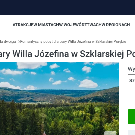
ATRAKCJE
W MIASTACH
W WOJEWÓDZTWACH
W REGIONACH
la dwojga
Romantyczny pobyt dla pary Willa Józefina w Szklarskiej Porębie
y Willa Józefina w Szklarskiej P
Wyb
Sz