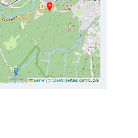
Leaflet
|
©
OpenStreetMap
contributors