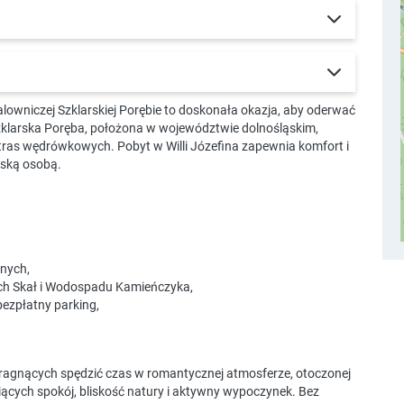
owniczej Szklarskiej Porębie to doskonała okazja, aby oderwać
 Szklarska Poręba, położona w województwie dolnośląskim,
 tras wędrówkowych. Pobyt w Willi Józefina zapewnia komfort i
iską osobą.
nych,
ych Skał i Wodospadu Kamieńczyka,
bezpłatny parking,
pragnących spędzić czas w romantycznej atmosferze, otoczonej
ących spokój, bliskość natury i aktywny wypoczynek. Bez