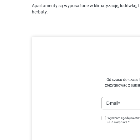
Apartamenty są wyposażone w klimatyzację, lodówkę, t
herbaty.
Od czasu do czasu 
zrezygnować z subs
E-mail*
Wyrażam zgodę na otrz
ul. 6 sierpnia 1.*