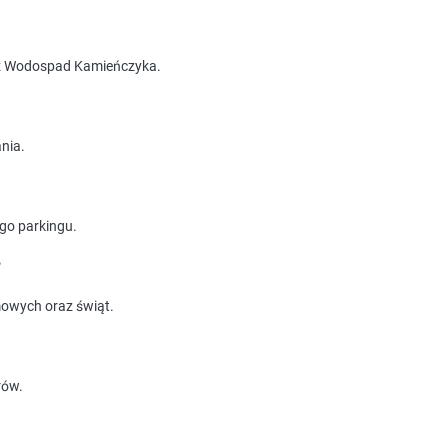
raz Wodospad Kamieńczyka.
ania.
go parkingu.
?
mowych oraz świąt.
rów.