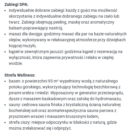
Zabiegi SPA:
indywidualnie dobrane zabiegi: każdy z gości ma możliwość
skorzystania z indywidualnie dobranego zabiegu na ciało lub
twarz. Zabiegi obejmują peeling, maskę oraz aromatyczny
balsam poprawiający nastrój,
masaż dla dwojga: godzinny masaż dla par na bazie naturalnych
olejów, wykonywany w relaksacyjnej atmosferze przy dźwiękach
kojącej muzyki,
kąpiel w zewnętrznym jacuzzi: godzinna kąpiel z rezerwacją na
wyłączność, która zapewnia prywatność i relaks w ciepłej
wodzie.
Strefa Wellness:
basen: o powierzchni 95 m² wypełniony wodą z naturalnego
potoku górskiego, wykorzystujący technologię bezchlorową z
jonami srebra i miedzi. Wyposażony w generator przeciwprądu,
dysze z masażem kaskadowym oraz zatokę do hydromasażu,
sauny: cedrowa sauna fińska z krystaliczną ścianą naturalnej
bocheńskiej soli oraz aromaterapeutyczna sauna parowa z
prysznicem wrażeń i masażem kruszonym lodem,
strefa ciszy: miejsce odpoczynku w bliskości z naturą, gdzie
można zrelaksować się i odprężyć.